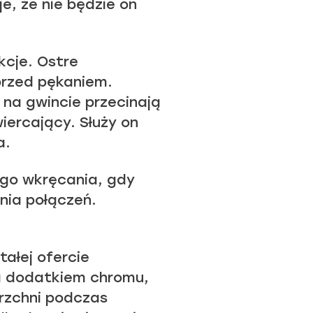
e, że nie będzie on
kcje. Ostre
przed pękaniem.
 na gwincie przecinają
iercający. Służy on
a.
go wkręcania, gdy
nia połączeń.
ałej ofercie
na dodatkiem chromu,
erzchni podczas