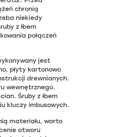
eratur. Przed
ężeń chronią
zeba niekiedy
ruby z łbem
lokowania połączeń
 wykonywany jest
no, płyty kartonowo
nstrukcji drewnianych.
oru wewnętrznego.
cian. Śruby z łbem
u kluczy imbusowych.
nią materiału, warto
cenie otworu