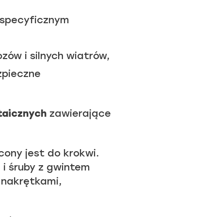
specyficznym
zów i silnych wiatrów,
zpieczne
taicznych
zawierające
ony jest do krokwi.
i śruby z gwintem
 nakrętkami,