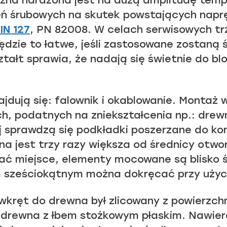
czna narażona jest na dużą amplitudę temp
ń śrubowych na skutek powstających napr
IN 127
, PN 82008. W celach serwisowych tr
zie to łatwe, jeśli zastosowane zostaną ś
tałt sprawia, że nadają się świetnie do b
dują się: falownik i okablowanie. Montaż
h, podatnych na zniekształcenia np.: drew
aj sprawdzą się podkładki poszerzane do ko
na jest trzy razy większa od średnicy otw
ć miejsce, elementy mocowane są blisko ś
sześciokątnym można dokręcać przy użyci
 wkręt do drewna był zlicowany z powierzch
 drewna z łbem stożkowym płaskim. Nawier