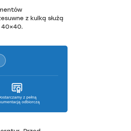
ementów
esuwne z kulką służą
 40×40.
ostarczamy z pełną
kumentacją odbiorczą