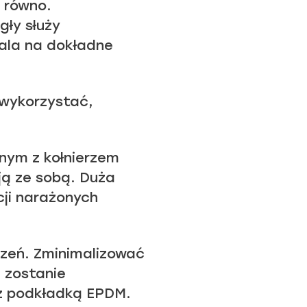
 równo.
ły służy
ala na dokładne
 wykorzystać,
tnym z kołnierzem
ją ze sobą. Duża
cji narażonych
czeń. Zminimalizować
 zostanie
 z podkładką EPDM.