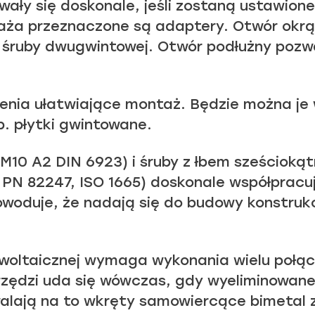
ały się doskonale, jeśli zostaną ustawione
aża przeznaczone są adaptery. Otwór okrąg
śruby dwugwintowej. Otwór podłużny pozw
zenia ułatwiające montaż. Będzie można je
p. płytki gwintowane.
(M10 A2 DIN 6923) i śruby z łbem sześcioką
PN 82247, ISO 1665) doskonale współpracu
woduje, że nadają się do budowy konstruk
owoltaicznej wymaga wykonania wielu połą
arzędzi uda się wówczas, gdy wyeliminowane
walają na to wkręty samowiercące bimetal