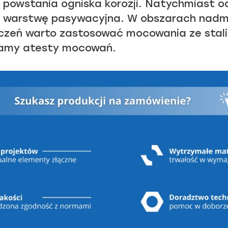
 powstania ogniska korozji. Natychmiast o
 warstwę pasywacyjna. W obszarach nadmo
czeń warto zastosować mocowania ze stal
zamy atesty mocowań.