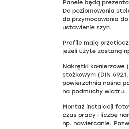
Panele będą prezentow
Do poziomowania stel
do przymocowania do 
ustawienie szyn.
Profile mają przetłoc
jeżeli użyte zostaną n
Nakrętki kołnierzowe 
stożkowym (DIN 6921, 
powierzchnia nośna po
na podmuchy wiatru.
Montaż instalacji fot
czas pracy i liczbę n
np. nawiercanie. Poz