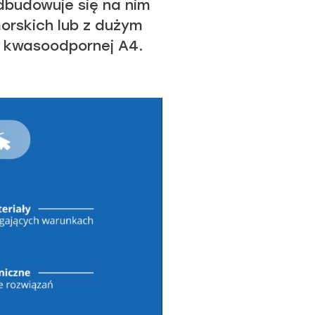
dbudowuje się na nim
rskich lub z dużym
i kwasoodpornej A4.