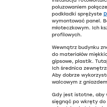
Instalacja fotowoltai
poluzowaniem połącze
podkładki sprężyste
D
wymontować panel. Będ
młoteczkowym. Ich ksz
profilowych.
Wewnątrz budynku znaj
do materiałów miękkic
gipsowe, plastik. Tut
Ich średnica zewnętrz
Aby dobrze wykorzysta
walcowym z gniazdem 
Gdy jest istotne, aby
sięgnąć po wkręty do