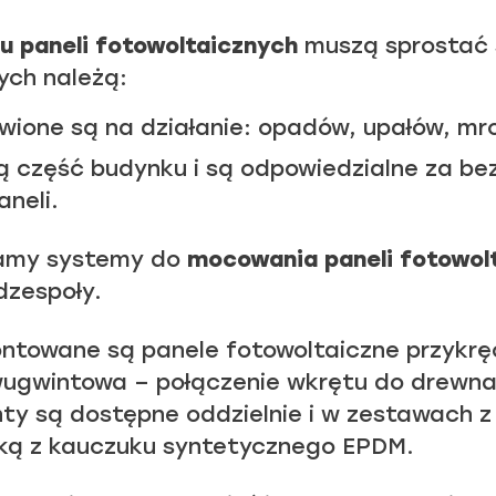
 paneli fotowoltaicznych
muszą sprostać 
ch należą:
ione są na działanie: opadów, upałów, mro
ą część budynku i są odpowiedzialne za be
neli.
mamy systemy do
mocowania paneli fotowol
zespoły.
ntowane są panele fotowoltaiczne przykręc
wugwintowa – połączenie wkrętu do drewna 
y są dostępne oddzielnie i w zestawach z
lką z kauczuku syntetycznego EPDM.