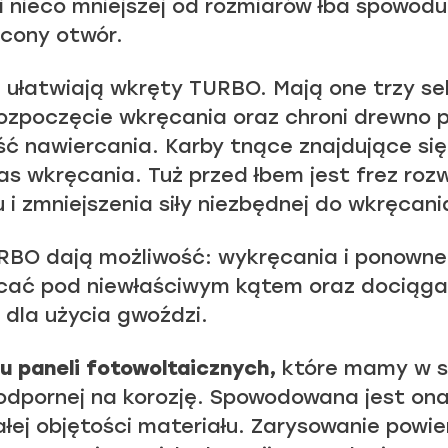
i nieco mniejszej od rozmiarów łba spowoduj
cony otwór.
ułatwiają wkręty TURBO. Mają one trzy se
rozpoczęcie wkręcania oraz chroni drewno 
ość nawiercania. Karby tnące znajdujące się
 wkręcania. Tuż przed łbem jest frez rozw
 i zmniejszenia siły niezbędnej do wkręcani
BO dają możliwość: wykręcania i ponowne
ęcać pod niewłaściwym kątem oraz dociąga
dla użycia gwoździ.
 paneli fotowoltaicznych,
które mamy w st
 odpornej na korozję. Spowodowana jest o
całej objętości materiału. Zarysowanie powi