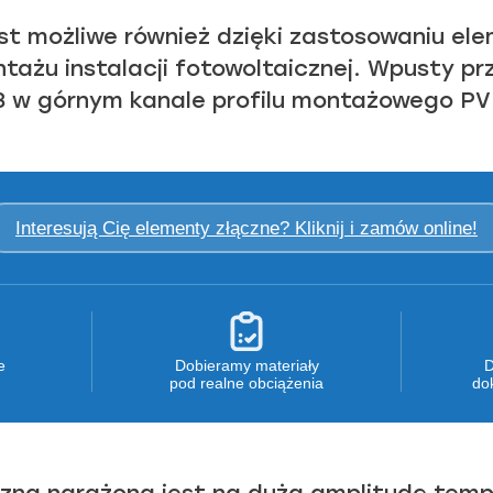
st możliwe również dzięki zastosowaniu el
żu instalacji fotowoltaicznej. Wpusty prz
 w górnym kanale profilu montażowego PV
Interesują Cię elementy złączne? Kliknij i zamów online!
e
Dobieramy materiały
D
pod realne obciążenia
do