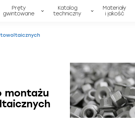
Pręty
Katalog
Materiały
gwintowane
techniczny
i jakość
towoltaicznych
o montażu
ltaicznych