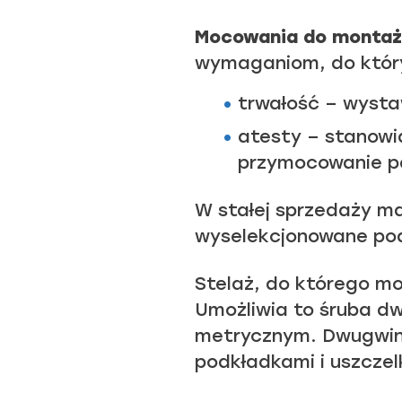
Mocowania do montażu
wymaganiom, do który
trwałość – wystaw
atesty – stanowi
przymocowanie pa
W stałej sprzedaży 
wyselekcjonowane pod
Stelaż, do którego mo
Umożliwia to śruba d
metrycznym. Dwugwint
podkładkami i uszcze