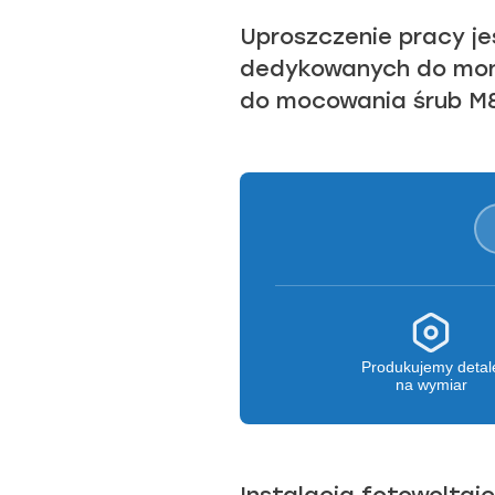
Uproszczenie pracy je
dedykowanych do monta
do mocowania śrub M8
Produkujemy detal
na wymiar