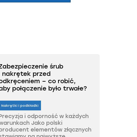
Zabezpieczenie śrub
i nakrętek przed
odkręceniem – co robić,
aby połączenie było trwałe?
Nakrętki i podkładki
Precyzja i odporność w każdych
warunkach Jako polski
producent elementów złącznych
stawiamy na najwyższe