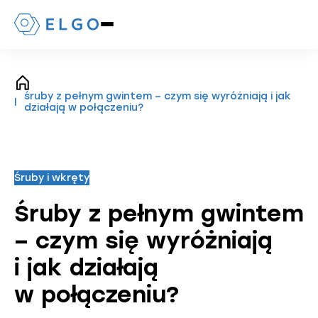
Naciśnij,
aby
otworzyć
lub
zamknąć
strona
menu
śruby z pełnym gwintem – czym się wyróżniają i jak
główna
mobilne
działają w połączeniu?
Śruby i wkręty
Śruby z pełnym gwintem
– czym się wyróżniają
i jak działają
w połączeniu?