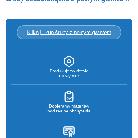
Kliknij i kup śruby z pełnym gwintem
Produkujemy detale
na wymiar
Dobieramy materiały
pod realne obciążenia