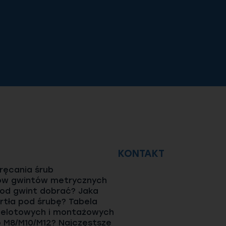
KONTAKT
ęcania śrub
ów gwintów metrycznych
pod gwint dobrać? Jaka
rtła pod śrubę? Tabela
elotowych i montażowych
o M8/M10/M12? Najczęstsze