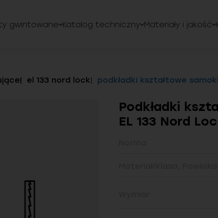
ty gwintowane
Katalog techniczny
Materiały i jakość
ujące
el 133 nord lock
podkładki kształtowe samokli
Podkładki kszt
EL 133 Nord Lo
Norma
Materiał/Klasa, Powłoka
Wymiar