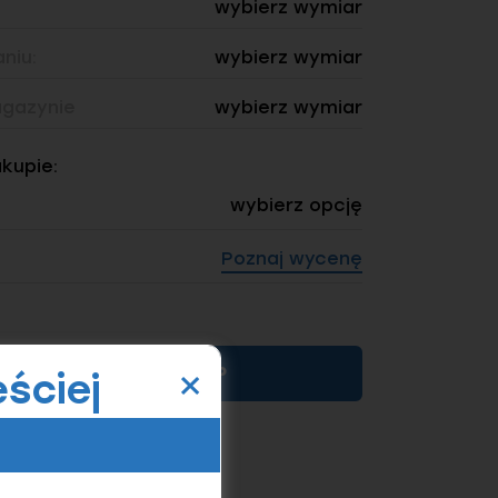
wybierz wymiar
niu:
wybierz wymiar
gazynie
wybierz wymiar
akupie:
wybierz opcję
Poznaj wycenę
×
KUP
ściej