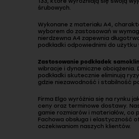
133, które wyróżniają się swoją w
śrubowych.
Wykonane z materiału A4, charakte
wyborem do zastosowań w wymagaj
nierdzewna A4 zapewnia długotrwa
podkładki odpowiednimi do użytku 
Zastosowanie podkładek samoklin
wibracje i dynamiczne obciążenia. D
podkładki skutecznie eliminują ry
gdzie niezawodność i stabilność 
Firma Elgo wyróżnia się na rynku 
ceny oraz terminowe dostawy. Nas
gamie rozmiarów i materiałów, co 
Fachowa obsługa i elastyczność o
oczekiwaniom naszych klientów.