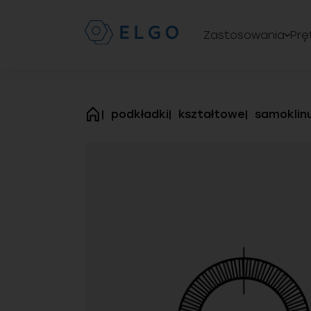
Zastosowania
Prę
podkładki
kształtowe
samoklin
strona
główna