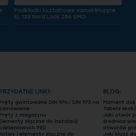
e
Podkładki kształtowe samoklinujące
EL 133 Nord Lock 254 SMO
PRZYDATNE LINKI:
BLOG:
Pręty gwintowane DIN 976 / DIN 975 na
Moment dokr
zamówienie
Tabela skok
Pręty z magazynu
Jaki otwór 
Elementy złączne do instalacji
średnica wie
ciśnieniowych PED
otworów prz
Kotwy i elementy złączne do
Jaki klucz d