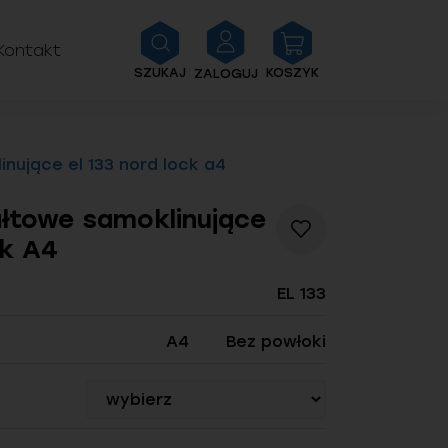
Kontakt
SZUKAJ
KOSZYK
ZALOGUJ
nujące el 133 nord lock a4
ałtowe samoklinujące
Dodaj
ck A4
do
listy
życzeń
EL 133
A4
Bez powłoki