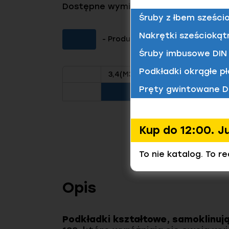
Dostępne wymiary tego produktu
Śruby z łbem sześci
Nakrętki sześciokąt
- Produkt dostępny (Kliknij aby 
Śruby imbusowe DIN 
Podkładki okrągłe pł
3,4(M3)
5,4(M5)
6,5(M6)
Pręty gwintowane D
Kup do 12:00. J
To nie katalog. To r
Opis
Podkładki kształtowe, samoklinują