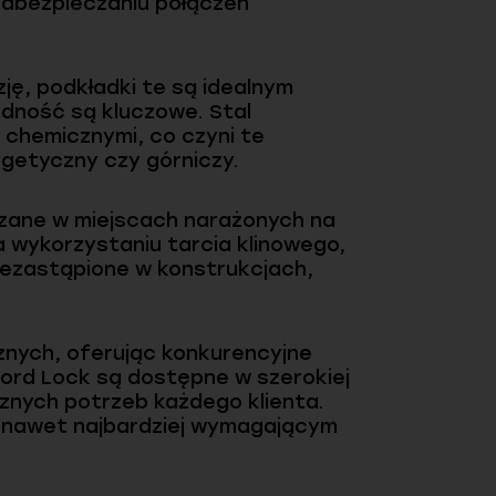
zabezpieczaniu połączeń
ję, podkładki te są idealnym
dność są kluczowe. Stal
 chemicznymi, co czyni te
rgetyczny czy górniczy.
zane w miejscach narażonych na
na wykorzystaniu tarcia klinowego,
niezastąpione w konstrukcjach,
cznych, oferując konkurencyjne
ord Lock są dostępne w szerokiej
znych potrzeb każdego klienta.
ć nawet najbardziej wymagającym