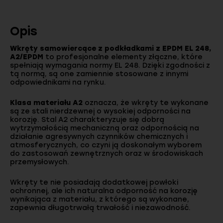
Opis
Wkręty samowiercące z podkładkami z EPDM EL 248,
A2/EPDM
to profesjonalne elementy złączne, które
spełniają wymagania normy EL 248. Dzięki zgodności z
tą normą, są one zamiennie stosowane z innymi
odpowiednikami na rynku.
Klasa materiału A2
oznacza, że wkręty te wykonane
są ze stali nierdzewnej o wysokiej odporności na
korozję. Stal A2 charakteryzuje się dobrą
wytrzymałością mechaniczną oraz odpornością na
działanie agresywnych czynników chemicznych i
atmosferycznych, co czyni ją doskonałym wyborem
do zastosowań zewnętrznych oraz w środowiskach
przemysłowych.
Wkręty te nie posiadają dodatkowej powłoki
ochronnej, ale ich naturalna odporność na korozję
wynikająca z materiału, z którego są wykonane,
zapewnia długotrwałą trwałość i niezawodność.