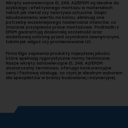
Wkręty samowiercące EL 248, A2/EPDM są idealne do
szybkiego i efektywnego montażu w materiałach
takich jak metal czy tworzywa sztuczne. Dzięki
wbudowanemu wiertłu na końcu, eliminują one
potrzebę wcześniejszego nawiercania otworów, co
znacznie przyspiesza prace montażowe. Podkładki z
EPDM gwarantują doskonałą szczelność oraz
dodatkową ochronę przed czynnikami zewnętrznymi,
takimi jak wilgoć czy promieniowanie UV.
Firma Elgo zapewnia produkty najwyższej jakości,
które spełniają rygorystyczne normy techniczne.
Nasze wkręty samowiercące EL 248, A2/EPDM
dostarczamy terminowo, oferując konkurencyjne
ceny i fachową obsługę, co czyni je idealnym wyborem
dla specjalistów w branży budowlanej i inżynieryjnej.