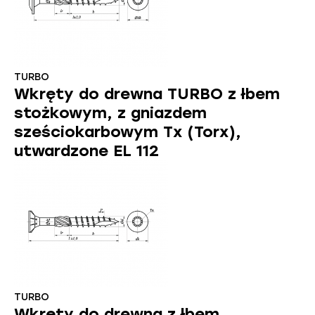
TURBO
Wkręty do drewna TURBO z łbem
stożkowym, z gniazdem
sześciokarbowym Tx (Torx),
utwardzone EL 112
TURBO
Wkręty do drewna z łbem