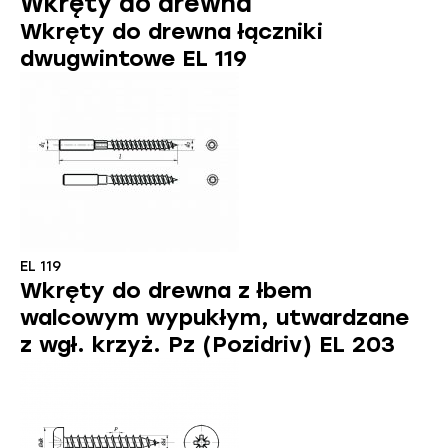
Wkręty do drewna
Wkręty do drewna łączniki
dwugwintowe EL 119
EL 119
Wkręty do drewna z łbem
walcowym wypukłym, utwardzane
z wgł. krzyż. Pz (Pozidriv) EL 203