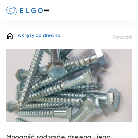
Naciśnij,
aby
otworzyć
lub
zamknąć
wkręty do drewna
Powrót
strona
menu
główna
mobilne
Mnogość rodzajów drewna i jego