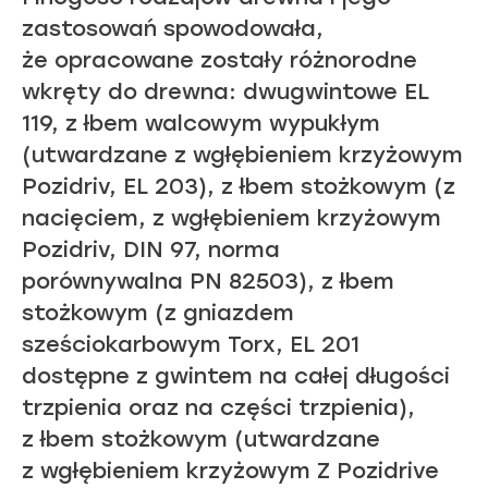
zastosowań spowodowała,
że opracowane zostały różnorodne
wkręty do drewna: dwugwintowe EL
119, z łbem walcowym wypukłym
(utwardzane z wgłębieniem krzyżowym
Pozidriv, EL 203), z łbem stożkowym (z
nacięciem, z wgłębieniem krzyżowym
Pozidriv, DIN 97, norma
porównywalna PN 82503), z łbem
stożkowym (z gniazdem
sześciokarbowym Torx, EL 201
dostępne z gwintem na całej długości
trzpienia oraz na części trzpienia),
z łbem stożkowym (utwardzane
z wgłębieniem krzyżowym Z Pozidrive