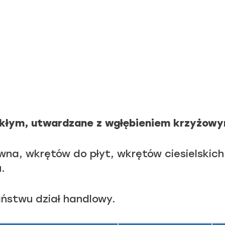
łym, utwardzane z wgłębieniem krzyżowym
a, wkrętów do płyt, wkrętów ciesielskich 
.
ństwu dział handlowy.