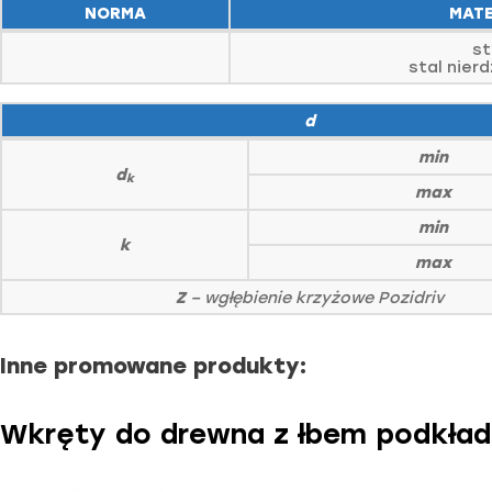
NORMA
MATE
st
stal nier
d
min
d
k
max
min
k
max
Z
– wgłębienie krzyżowe Pozidriv
Inne promowane produkty:
Wkręty do drewna z łbem podkład