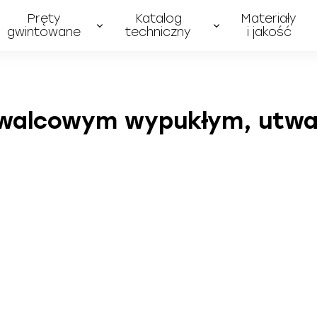
Pręty
Katalog
Materiały
gwintowane
techniczny
i jakość
walcowym wypukłym, utward