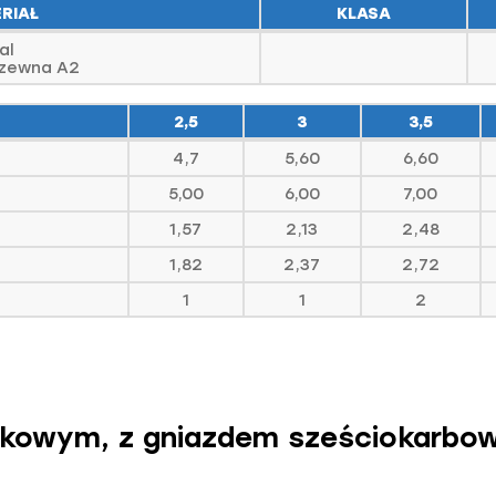
RIAŁ
KLASA
al
dzewna A2
2,5
3
3,5
4,7
5,60
6,60
5,00
6,00
7,00
1,57
2,13
2,48
1,82
2,37
2,72
1
1
2
kowym, z gniazdem sześciokarbowy