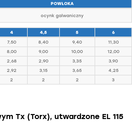
POWŁOKA
ocynk galwaniczny
4
4,5
5
6
7,50
8,40
9,40
11,30
8,00
9,00
10,00
12,00
2,68
2,90
3,35
3,90
2,92
3,15
3,65
4,25
2
2
2
3
m Tx (Torx), utwardzone EL 115