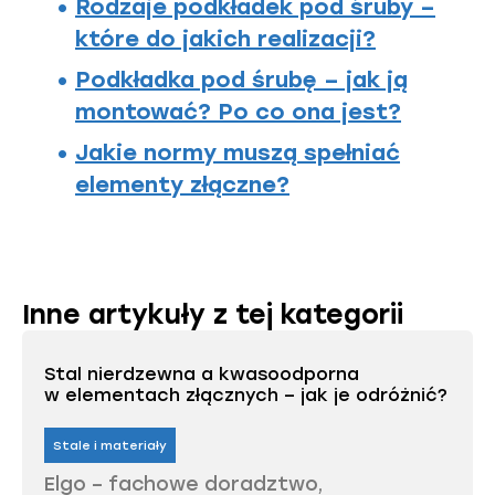
Rodzaje podkładek pod śruby –
które do jakich realizacji?
Podkładka pod śrubę – jak ją
montować? Po co ona jest?
Jakie normy muszą spełniać
elementy złączne?
Inne artykuły z tej kategorii
Stal nierdzewna a kwasoodporna
w elementach złącznych – jak je odróżnić?
Stale i materiały
Elgo – fachowe doradztwo,