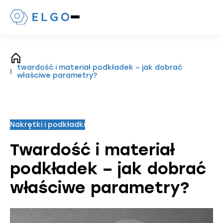
Naciśnij,
aby
otworzyć
lub
zamknąć
strona
menu
twardość i materiał podkładek – jak dobrać
główna
mobilne
właściwe parametry?
Nakrętki i podkładki
Twardość i materiał
podkładek – jak dobrać
właściwe parametry?