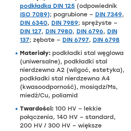
podkładka DIN 125
(odpowiednik
ISO 7089)
; pogrubione –
DIN 7349
,
DIN 6340
,
DIN 7989
; sprężyste –
DIN 127
,
DIN 7980
,
DIN 6796
,
DIN
137
; zębate –
DIN 6797
,
DIN 6798
Materiały:
podkładki stal węglowa
(uniwersalne), podkładki stal
nierdzewna A2 (wilgoć, estetyka),
podkładki stal nierdzewna A4
(kwasoodporność), mosiądz/Ms,
miedź/Cu, poliamid
Twardości:
100 HV – lekkie
połączenia, 140 HV – standard,
200 HV / 300 HV – większe