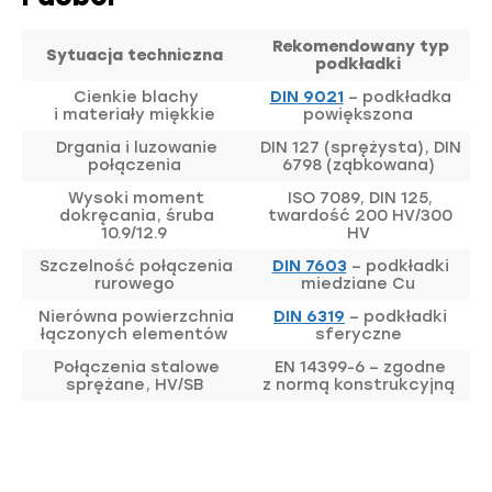
Rekomendowany typ
Sytuacja techniczna
podkładki
Cienkie blachy
DIN 9021
– podkładka
i materiały miękkie
powiększona
Drgania i luzowanie
DIN 127 (sprężysta), DIN
połączenia
6798 (ząbkowana)
Wysoki moment
ISO 7089, DIN 125,
dokręcania, śruba
twardość 200 HV/300
10.9/12.9
HV
Szczelność połączenia
DIN 7603
– podkładki
rurowego
miedziane Cu
Nierówna powierzchnia
DIN 6319
– podkładki
łączonych elementów
sferyczne
Połączenia stalowe
EN 14399-6 – zgodne
sprężane, HV/SB
z normą konstrukcyjną