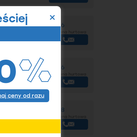
×
ściej
 6796 oc. mech. - M6
Wycena hurtowa
+
Kup
 6796 oc. mech. - M6
Wycena hurtowa
+
Kup
znaj ceny od razu
 6796 oc. mech. - M8
Wycena hurtowa
+
Kup