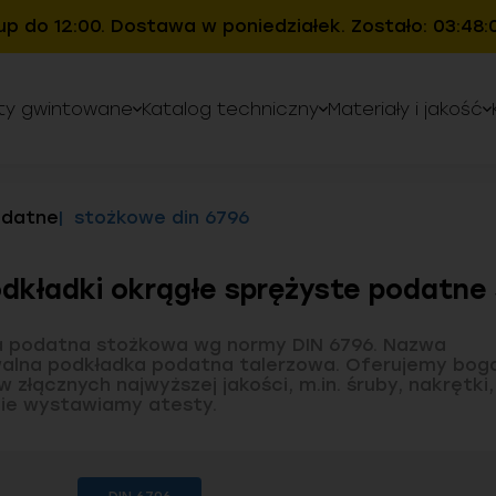
up do 12:00. Dostawa w poniedziałek. Zostało: 03:48:
ty gwintowane
Katalog techniczny
Materiały i jakość
odatne
stożkowe din 6796
dkładki okrągłe sprężyste podatne
a podatna stożkowa wg normy DIN 6796. Nazwa
alna podkładka podatna talerzowa. Oferujemy bog
złącznych najwyższej jakości, m.in. śruby, nakrętki,
ie wystawiamy atesty.
wą ofertę cenową przedstawi Państwu dział handlo
ch, wykonanych na indywidualne zamówienie.