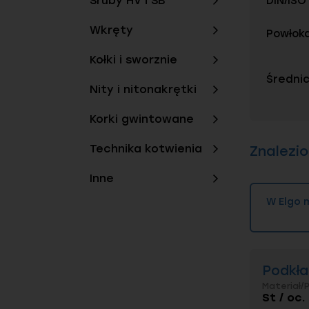
Śruby HV i SB
DIN/ISO
Wkręty
Powłok
Kołki i sworznie
Średnic
Nity i nitonakrętki
Korki gwintowane
Technika kotwienia
Znalezi
Inne
W Elgo 
Podkła
Materiał/
St / oc