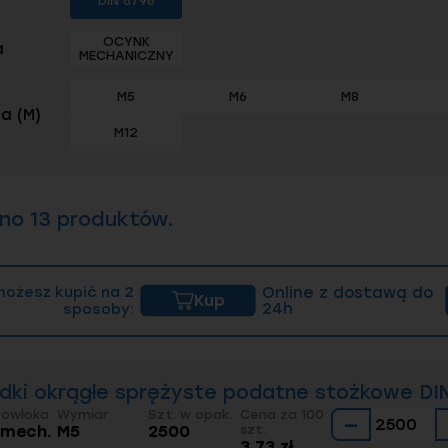
DIN 6796
OCYNK
a
MECHANICZNY
M5
M6
M8
a (M)
M12
ono 13 produktów.
możesz kupić na 2
Online z dostawą do
Kup
sposoby:
24h
dki okrągłe sprężyste podatne stożkowe DIN
Powłoka
Wymiar
Szt. w opak.
Cena za 100
−
. mech.
M5
2500
szt.
3.73 zł