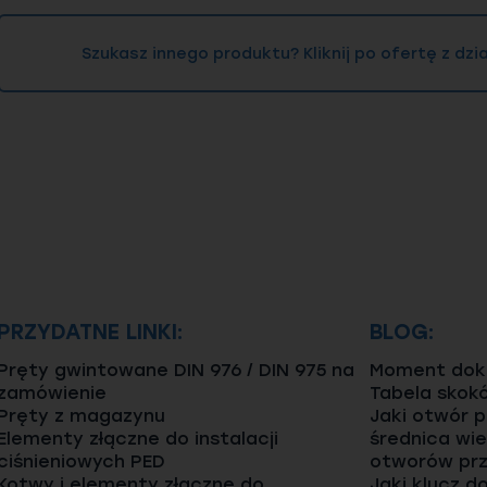
Szukasz innego produktu? Kliknij po ofertę z dz
PRZYDATNE LINKI:
BLOG:
Pręty gwintowane DIN 976 / DIN 975 na
Moment dokr
zamówienie
Tabela skok
Pręty z magazynu
Jaki otwór 
Elementy złączne do instalacji
średnica wie
ciśnieniowych PED
otworów prz
Kotwy i elementy złączne do
Jaki klucz d