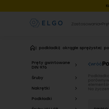
K
Zastosowania
Prę
podkładki
okrągłe sprężyste
p
strona
główna
Po
Pręty gwintowane
wróć
DIN 976
Podkładk
Śruby
porównyw
elementów 
Nakrętki
Na życzen
Podkładki
Szczegóło
nietypowy