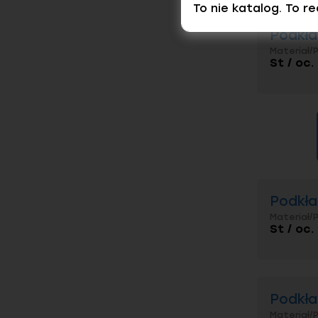
To nie katalog. To r
Podkła
Materiał/
St / oc
Podkła
Materiał/
St / oc
Podkła
Materiał/