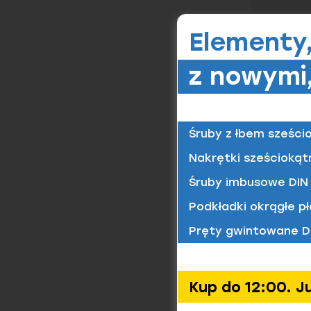
Elementy
Podkła
z nowymi,
Materiał/
St / oc
Śruby z łbem sześci
Podkła
Nakrętki sześciokąt
Materiał/
St / oc
Śruby imbusowe DIN 
Podkładki okrągłe pł
Pręty gwintowane D
Podkła
Materiał/
St / oc
Kup do 12:00. J