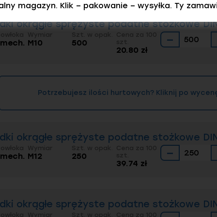
ealny magazyn. Klik – pakowanie – wysyłka. Ty zamaw
dki okrągłe sprężyste podatne stożkowe DIN
Powłoka
Wymiar
Szt. w opak.
Cena za 100
−
. mech.
M10
500
szt.
20.80 zł
Potrzebujesz ilości hurtowych? Kliknij po wycen
dki okrągłe sprężyste podatne stożkowe DIN
Powłoka
Wymiar
Szt. w opak.
Cena za 100
−
. mech.
M12
250
szt.
39.74 zł
dki okrągłe sprężyste podatne stożkowe DIN
Powłoka
Wymiar
Szt. w opak.
Cena za 100