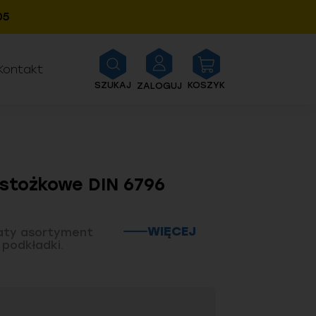
04
Kontakt
SZUKAJ
KOSZYK
ZALOGUJ
 stożkowe DIN 6796
WIĘCEJ
aty asortyment
 podkładki.
wy. Specjalizujemy się w wyrobach