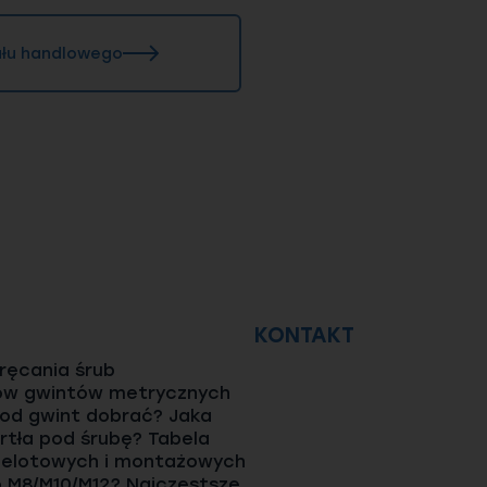
iału handlowego
KONTAKT
ęcania śrub
ów gwintów metrycznych
pod gwint dobrać? Jaka
rtła pod śrubę? Tabela
elotowych i montażowych
o M8/M10/M12? Najczęstsze