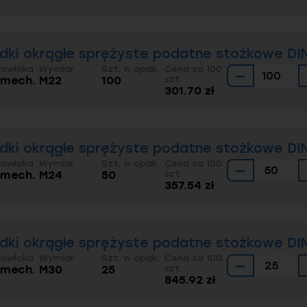
dki okrągłe sprężyste podatne stożkowe DIN
Powłoka
Wymiar
Szt. w opak.
Cena za 100
−
. mech.
M22
100
szt.
301.70 zł
dki okrągłe sprężyste podatne stożkowe DIN
Powłoka
Wymiar
Szt. w opak.
Cena za 100
−
. mech.
M24
50
szt.
357.54 zł
dki okrągłe sprężyste podatne stożkowe DIN
Powłoka
Wymiar
Szt. w opak.
Cena za 100
−
. mech.
M30
25
szt.
845.92 zł