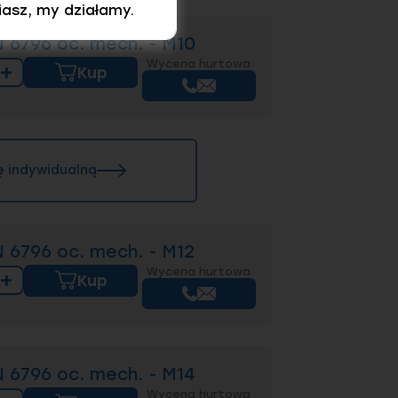
iasz, my działamy.
 6796 oc. mech. - M10
Wycena hurtowa
+
Kup
ę indywidualną
 6796 oc. mech. - M12
Wycena hurtowa
+
Kup
 6796 oc. mech. - M14
Wycena hurtowa