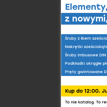
Średni
Elementy
Asortymen
z nowymi,
1000 mm
Pręty 
Na życze
Materiał/
zgodności
4.8 / oc
Pręty
Śruby z łbem sześci
Nakrętki sześciokąt
W kategor
Pręty 
lewym
(le
Śruby imbusowe DIN 
podczas p
Materiał/
4.8 / oc
występują
Podkładki okrągłe pł
które równ
Pręty gwintowane D
Przyk
Pręty gw
Kup do 12:00. J
Pręty gw
To nie katalog. To r
Pręty gw