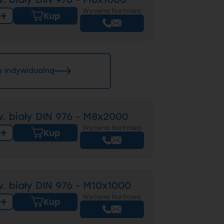
Wycena hurtowa
+
Kup
nąć, a kiedy standardowa długość
ę indywidualną
ać i dlaczego?
. biały DIN 976 - M8x2000
Wycena hurtowa
+
Kup
. biały DIN 976 - M10x1000
Wycena hurtowa
+
Kup