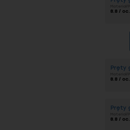
Spraw
Materiał/
8.8 / oc
Pręty g
Pręty gw
Cięcie 
wystarc
Pręty g
Różnice 
Pręty 
Materiał/
8.8 / oc
Pręty 
Materiał/
8.8 / oc