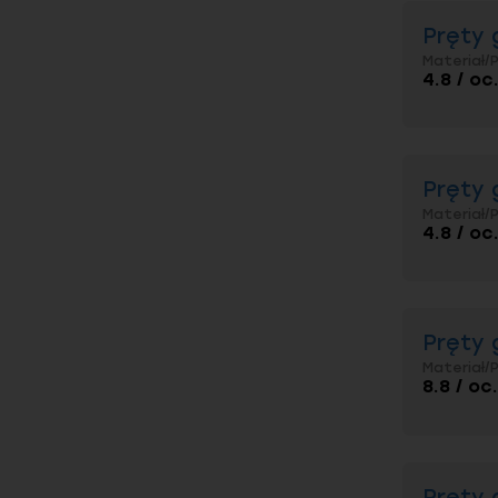
Oznaczen
Pręty 
lekkich k
Materiał/
4.8 / oc
Kiedy wys
Dla zast
bezpieczn
Na co zwr
Pręty 
Najważnie
długość
.
Materiał/
rodzaju p
4.8 / oc
Elgo 
techn
Pręty 
Materiał/
Elgo to p
8.8 / oc
dostępnyc
dnia. Dzi
elementów
techniczn
Pręty 