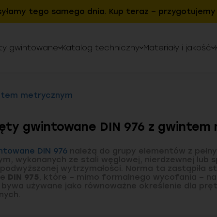
syłamy tego samego dnia. Kup teraz – przygotujemy 
ty gwintowane
Katalog techniczny
Materiały i jakość
ntem metrycznym
ęty gwintowane DIN 976 z gwintem
ntowane DIN 976
należą do grupy elementów z pełn
m, wykonanych ze stali węglowej, nierdzewnej lub s
podwyższonej wytrzymałości. Norma ta zastąpiła s
ie
DIN 975
, które – mimo formalnego wycofania – na
i bywa używane jako równoważne określenie dla prę
nych.