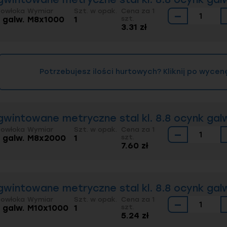
dź więcej artykułów
Powłoka
Wymiar
Szt. w opak.
Cena za 1
−
. galw.
M8x1000
1
szt.
3.31 zł
wintowane – rodzaje i zastosowanie
intowane – jakie długości / na metry / cięte
prętów gwintowanych na wymiar – kiedy po nie sięg
zy?
Potrzebujesz ilości hurtowych? Kliknij po wycen
wintowane: ocynk ogniowy vs galwaniczny – co wybr
pomiędzy DIN 975 vs. DIN 976
gwintowane metryczne stal kl. 8.8 ocynk galw
Powłoka
Wymiar
Szt. w opak.
Cena za 1
−
. galw.
M8x2000
1
szt.
7.60 zł
gwintowane metryczne stal kl. 8.8 ocynk galw
Powłoka
Wymiar
Szt. w opak.
Cena za 1
−
. galw.
M10x1000
1
szt.
5.24 zł