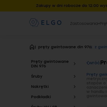
Zakupy w dni robocze do 12:00 wy
Zastosowania
Prę
pręty gwintowane din 976
z gwi
strona
główna
Pr
Pręty gwintowane
wróć
DIN 976
Pręty gwi
Śruby
metryczny
stopów o 
Nakrętki
oznaczen
w handlu 
gwintowa
Podkładki