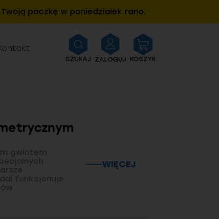
Twoją paczkę w poniedziałek rano.
Kontakt
SZUKAJ
KOSZYK
ZALOGUJ
 metrycznym
ym gwintem
pecjalnych
WIĘCEJ
tarsze
dal funkcjonuje
tów