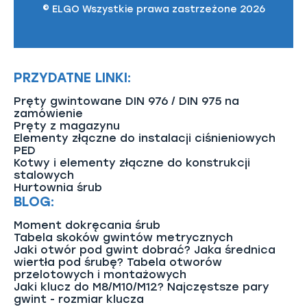
© ELGO Wszystkie prawa zastrzeżone 2026
Wykorzystywane materiały: Wysokogatunkowa
stal stopowa do ulepszania cieplnego (m.in.
25CrMo4 + QT, 42CrMo4 + QT, C35 + QT, C45 +
QT), odporna na pełzanie
stal
żarowytrzymała
(np. 21CrMoV5-7 + QT,
PRZYDATNE LINKI:
X19CrMoNbVN11-1 + QT, X22CrMoV12-1 + QT,
X6NiCrTiMoVB25-15-2 + QT) oraz warianty
Pręty gwintowane DIN 976 / DIN 975 na
kwasoodporne (A2, A4).
zamówienie
Pręty z magazynu
Dopasowanie do klas wytrzymałości:
Elementy złączne do instalacji ciśnieniowych
PED
Parametry wytrzymałościowe kompatybilne
Kotwy i elementy złączne do konstrukcji
z obciążeniami generowanymi przez śruby
stalowych
w klasach 8.8 oraz 10.9.
Hurtownia śrub
BLOG:
Powłoki antykorozyjne: Detale dostarczane
w stanie surowym (czarne) lub precyzyjnie
Moment dokręcania śrub
zabezpieczone poprzez ocynk galwaniczny
Tabela skoków gwintów metrycznych
i ocynk ogniowy.
Jaki otwór pod gwint dobrać? Jaka średnica
wiertła pod śrubę? Tabela otworów
Zgodność z normami i certyfikacja: Standardy
przelotowych i montażowych
DIN 125-A
,
ISO 7089
,
ISO 7090
, dyrektywa PED
Jaki klucz do M8/M10/M12? Najczęstsze pary
gwint - rozmiar klucza
2014/68EU, EN 10269, AD 2000 Merkblatt