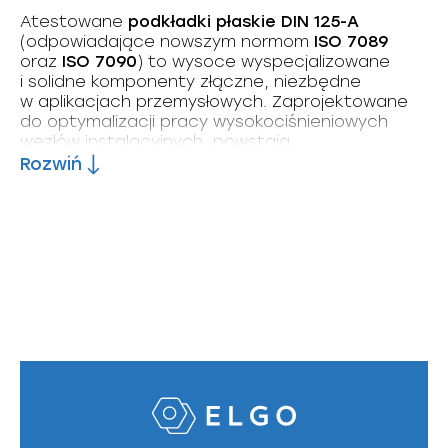
Atestowane
podkładki płaskie DIN 125-A
(odpowiadające nowszym normom
ISO 7089
oraz
ISO 7090
) to wysoce wyspecjalizowane
i solidne komponenty złączne, niezbędne
w aplikacjach przemysłowych. Zaprojektowane
do optymalizacji pracy wysokociśnieniowych
węzłów instalacyjnych, powstają
z rygorystycznie kontrolowanej
stali kotłowej
Rozwiń
oraz stopów żarowytrzymałych. Doskonale
chronią powierzchnie kołnierzy przylgowych,
gwarantując właściwy rozkład sił dociskających
w przemyśle chemicznym, naftowym
i energetycznym.
Najważniejsze informacje
na start
Zakres produkowanych wymiarów: Średnice
wewnętrzne dopasowane do gwintów
w przedziale od M12 do M80.