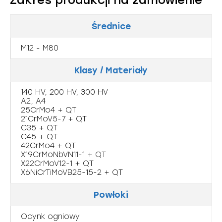
Zakres produkcji na zamówienie
Średnice
M12 - M80
Klasy / Materiały
140 HV, 200 HV, 300 HV
A2, A4
25CrMo4 + QT
21CrMoV5-7 + QT
C35 + QT
C45 + QT
42CrMo4 + QT
X19CrMoNbVN11-1 + QT
X22CrMoV12-1 + QT
X6NiCrTiMoVB25-15-2 + QT
Powłoki
Ocynk ogniowy