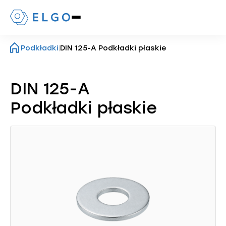
Naciśnij,
aby
otworzyć
|
Podkładki
|
DIN 125-A Podkładki płaskie
lub
zamknąć
menu
mobilne
DIN 125-A
Podkładki płaskie