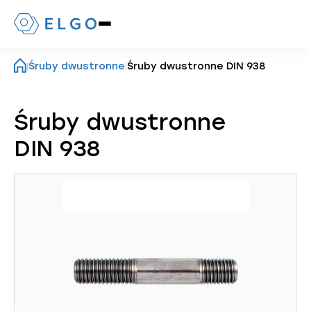
Naciśnij,
aby
otworzyć
|
Śruby dwustronne
|
Śruby dwustronne DIN 938
lub
zamknąć
menu
mobilne
Śruby dwustronne
DIN 938