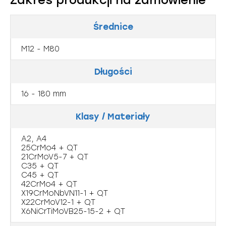
Zakres produkcji na zamówienie
Średnice
M12 - M80
Długości
16 - 180 mm
Klasy / Materiały
A2, A4
25CrMo4 + QT
21CrMoV5-7 + QT
C35 + QT
C45 + QT
42CrMo4 + QT
X19CrMoNbVN11-1 + QT
X22CrMoV12-1 + QT
X6NiCrTiMoVB25-15-2 + QT