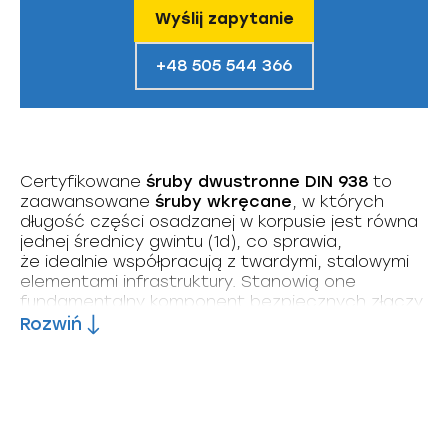
Wyślij zapytanie
+48 505 544 366
Certyfikowane
śruby dwustronne DIN 938
to
zaawansowane
śruby wkręcane
, w których
długość części osadzanej w korpusie jest równa
jednej średnicy gwintu (1d), co sprawia,
że idealnie współpracują z twardymi, stalowymi
elementami infrastruktury. Stanowią one
fundamentalny komponent bezpiecznych złączy
w instalacjach pracujących pod rygorem
Rozwiń
dyrektywy ciśnieniowej. Odpowiednio
wyselekcjonowana
stal kotłowa
zapewnia tym
wyrobom bardzo wysoką odporność na skrajne
naprężenia termiczne i gwarantuje stabilną
pracę rurociągów przez długie lata.