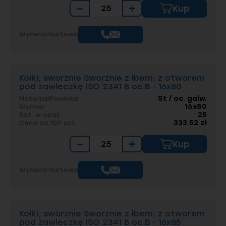
−
+
Kup
Wycena hurtowa
Kołki; sworznie Sworznie z łbem; z otworem
pod zawleczkę ISO 2341 B oc.B - 16x80
St / oc. galw.
Materiał/Powłoka
16x80
Wymiar
25
Szt. w opak.
333.52 zł
Cena za 100 szt.
−
+
Kup
Wycena hurtowa
Kołki; sworznie Sworznie z łbem; z otworem
pod zawleczkę ISO 2341 B oc.B - 16x85