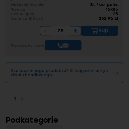
St / oc. galw.
Materiał/Powłoka
16x85
Wymiar
25
Szt. w opak.
352.96 zł
Cena za 100 szt.
−
+
Kup
Wycena hurtowa
Szukasz innego produktu? Kliknij po ofertę z
działu handlowego
1
2
Strona
Strona
Podkategorie