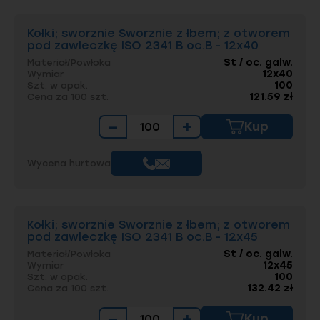
Kołki; sworznie Sworznie z łbem; z otworem
pod zawleczkę ISO 2341 B oc.B - 12x40
St / oc. galw.
Materiał/Powłoka
12x40
Wymiar
100
Szt. w opak.
121.59 zł
Cena za 100 szt.
−
+
Kup
Wycena hurtowa
Kołki; sworznie Sworznie z łbem; z otworem
pod zawleczkę ISO 2341 B oc.B - 12x45
St / oc. galw.
Materiał/Powłoka
12x45
Wymiar
100
Szt. w opak.
132.42 zł
Cena za 100 szt.
−
+
Kup