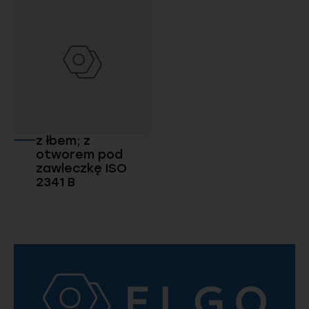
z łbem; z
otworem pod
zawleczkę ISO
2341 B