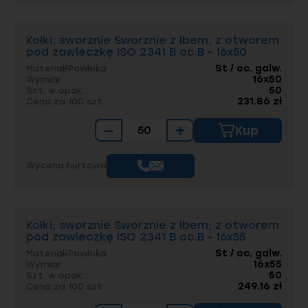
Kołki; sworznie Sworznie z łbem; z otworem
pod zawleczkę ISO 2341 B oc.B - 16x50
St / oc. galw.
Materiał/Powłoka
16x50
Wymiar
50
Szt. w opak.
231.86 zł
Cena za 100 szt.
−
+
Kup
Wycena hurtowa
Kołki; sworznie Sworznie z łbem; z otworem
pod zawleczkę ISO 2341 B oc.B - 16x55
St / oc. galw.
Materiał/Powłoka
16x55
Wymiar
50
Szt. w opak.
249.16 zł
Cena za 100 szt.