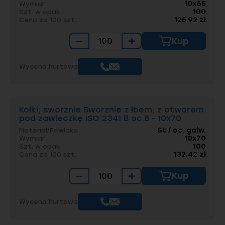
10x65
Wymiar
100
Szt. w opak.
125.92 zł
Cena za 100 szt.
−
+
Kup
Wycena hurtowa
Kołki; sworznie Sworznie z łbem; z otworem
pod zawleczkę ISO 2341 B oc.B - 10x70
St / oc. galw.
Materiał/Powłoka
10x70
Wymiar
100
Szt. w opak.
132.42 zł
Cena za 100 szt.
−
+
Kup
Wycena hurtowa