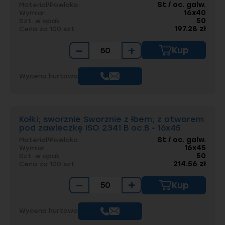
St / oc. galw.
Materiał/Powłoka
16x40
Wymiar
50
Szt. w opak.
197.28 zł
Cena za 100 szt.
−
+
Kup
Wycena hurtowa
Kołki; sworznie Sworznie z łbem; z otworem
pod zawleczkę ISO 2341 B oc.B - 16x45
St / oc. galw.
Materiał/Powłoka
16x45
Wymiar
50
Szt. w opak.
214.56 zł
Cena za 100 szt.
−
+
Kup
Wycena hurtowa