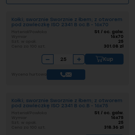
Kołki; sworznie Sworznie z łbem; z otworem
pod zawleczkę ISO 2341 B oc.B - 16x70
St / oc. galw.
Materiał/Powłoka
16x70
Wymiar
25
Szt. w opak.
301.08 zł
Cena za 100 szt.
−
+
Kup
Wycena hurtowa
Kołki; sworznie Sworznie z łbem; z otworem
pod zawleczkę ISO 2341 B oc.B - 16x75
St / oc. galw.
Materiał/Powłoka
16x75
Wymiar
25
Szt. w opak.
318.36 zł
Cena za 100 szt.