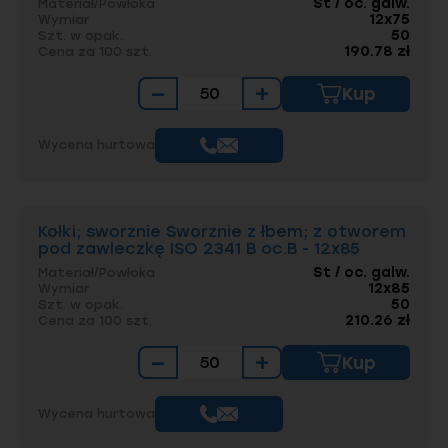
St / oc. galw.
Materiał/Powłoka
12x75
Wymiar
50
Szt. w opak.
190.78 zł
Cena za 100 szt.
−
+
Kup
Wycena hurtowa
Kołki; sworznie Sworznie z łbem; z otworem
pod zawleczkę ISO 2341 B oc.B - 12x85
St / oc. galw.
Materiał/Powłoka
12x85
Wymiar
50
Szt. w opak.
210.26 zł
Cena za 100 szt.
−
+
Kup
Wycena hurtowa