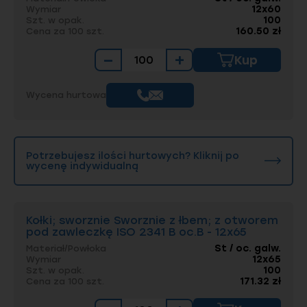
12x60
Wymiar
100
Szt. w opak.
160.50 zł
Cena za 100 szt.
−
+
Kup
Wycena hurtowa
Potrzebujesz ilości hurtowych? Kliknij po
wycenę indywidualną
Kołki; sworznie Sworznie z łbem; z otworem
pod zawleczkę ISO 2341 B oc.B - 12x65
St / oc. galw.
Materiał/Powłoka
12x65
Wymiar
100
Szt. w opak.
171.32 zł
Cena za 100 szt.