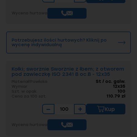
Wycena hurtowa
Potrzebujesz ilości hurtowych? Kliknij po
wycenę indywidualną
Kołki; sworznie Sworznie z łbem; z otworem
pod zawleczkę ISO 2341 B oc.B - 12x35
St / oc. galw.
Materiał/Powłoka
12x35
Wymiar
100
Szt. w opak.
110.79 zł
Cena za 100 szt.
−
+
Kup
Wycena hurtowa