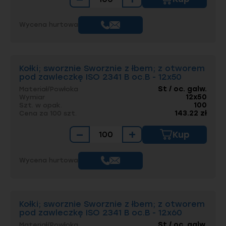
Wycena hurtowa
Kołki; sworznie Sworznie z łbem; z otworem
pod zawleczkę ISO 2341 B oc.B - 12x50
St / oc. galw.
Materiał/Powłoka
12x50
Wymiar
100
Szt. w opak.
143.22 zł
Cena za 100 szt.
−
+
Kup
Wycena hurtowa
Kołki; sworznie Sworznie z łbem; z otworem
pod zawleczkę ISO 2341 B oc.B - 12x60
St / oc. galw.
Materiał/Powłoka