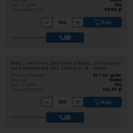
10x45
Wymiar
100
Szt. w opak.
99.96 zł
Cena za 100 szt.
−
+
Kup
Wycena hurtowa
Kołki; sworznie Sworznie z łbem; z otworem
pod zawleczkę ISO 2341 B oc.B - 10x50
St / oc. galw.
Materiał/Powłoka
10x50
Wymiar
100
Szt. w opak.
106.47 zł
Cena za 100 szt.
−
+
Kup
Wycena hurtowa