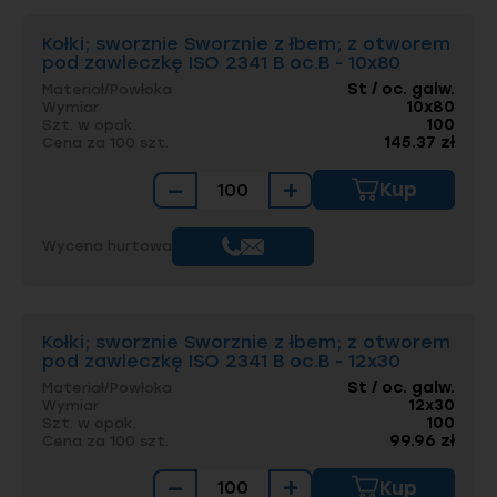
Kołki; sworznie Sworznie z łbem; z otworem
pod zawleczkę ISO 2341 B oc.B - 10x80
St / oc. galw.
Materiał/Powłoka
10x80
Wymiar
100
Szt. w opak.
145.37 zł
Cena za 100 szt.
−
+
Kup
Wycena hurtowa
Kołki; sworznie Sworznie z łbem; z otworem
pod zawleczkę ISO 2341 B oc.B - 12x30
St / oc. galw.
Materiał/Powłoka
12x30
Wymiar
100
Szt. w opak.
99.96 zł
Cena za 100 szt.
−
+
Kup