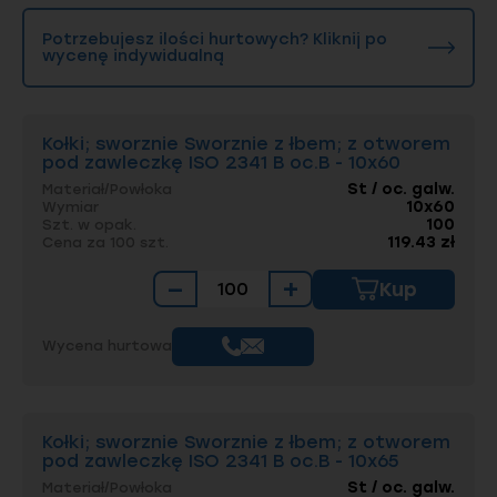
Potrzebujesz ilości hurtowych? Kliknij po
wycenę indywidualną
Kołki; sworznie Sworznie z łbem; z otworem
pod zawleczkę ISO 2341 B oc.B - 10x60
St / oc. galw.
Materiał/Powłoka
10x60
Wymiar
100
Szt. w opak.
119.43 zł
Cena za 100 szt.
−
+
Kup
Wycena hurtowa
Kołki; sworznie Sworznie z łbem; z otworem
pod zawleczkę ISO 2341 B oc.B - 10x65
St / oc. galw.
Materiał/Powłoka