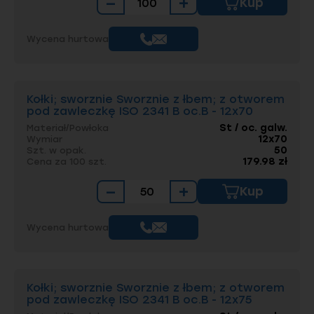
−
+
Kup
Wycena hurtowa
Kołki; sworznie Sworznie z łbem; z otworem
pod zawleczkę ISO 2341 B oc.B - 12x70
St / oc. galw.
Materiał/Powłoka
12x70
Wymiar
50
Szt. w opak.
179.98 zł
Cena za 100 szt.
−
+
Kup
Wycena hurtowa
Kołki; sworznie Sworznie z łbem; z otworem
pod zawleczkę ISO 2341 B oc.B - 12x75