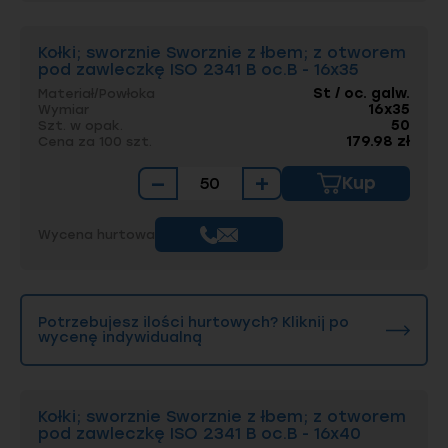
Kołki; sworznie Sworznie z łbem; z otworem
pod zawleczkę ISO 2341 B oc.B - 16x35
St / oc. galw.
Materiał/Powłoka
16x35
Wymiar
50
Szt. w opak.
179.98 zł
Cena za 100 szt.
−
+
Kup
Wycena hurtowa
Potrzebujesz ilości hurtowych? Kliknij po
wycenę indywidualną
Kołki; sworznie Sworznie z łbem; z otworem
pod zawleczkę ISO 2341 B oc.B - 16x40