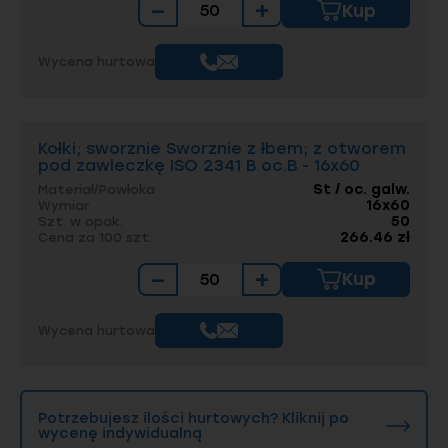
−
+
Kup
Wycena hurtowa
Kołki; sworznie Sworznie z łbem; z otworem
pod zawleczkę ISO 2341 B oc.B - 16x60
St / oc. galw.
Materiał/Powłoka
16x60
Wymiar
50
Szt. w opak.
266.46 zł
Cena za 100 szt.
−
+
Kup
Wycena hurtowa
Potrzebujesz ilości hurtowych? Kliknij po
wycenę indywidualną