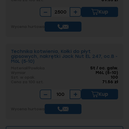
−
+
Kup
Wycena hurtowa
Technika kotwienia, Kołki do płyt
gipsowych, nakrętki Jack Nut EL 247, oc.B -
M6L (5-10)
St / oc. galw.
Materiał/Powłoka
M6L (5-10)
Wymiar
100
Szt. w opak.
71.56 zł
Cena za 100 szt.
−
+
Kup
Wycena hurtowa