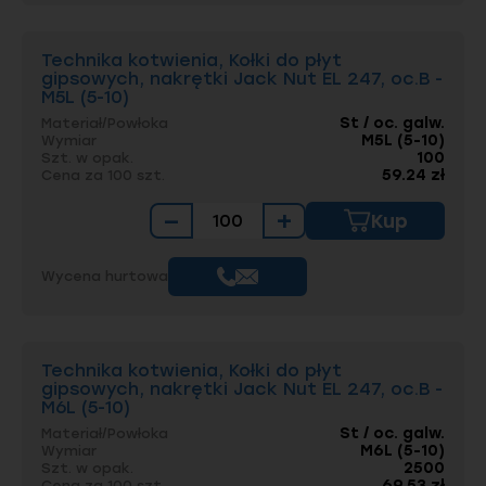
Technika kotwienia, Kołki do płyt
gipsowych, nakrętki Jack Nut EL 247, oc.B -
M5L (5-10)
St / oc. galw.
Materiał/Powłoka
M5L (5-10)
Wymiar
100
Szt. w opak.
59.24 zł
Cena za 100 szt.
−
+
Kup
Wycena hurtowa
Technika kotwienia, Kołki do płyt
gipsowych, nakrętki Jack Nut EL 247, oc.B -
M6L (5-10)
St / oc. galw.
Materiał/Powłoka
M6L (5-10)
Wymiar
2500
Szt. w opak.
69.53 zł
Cena za 100 szt.