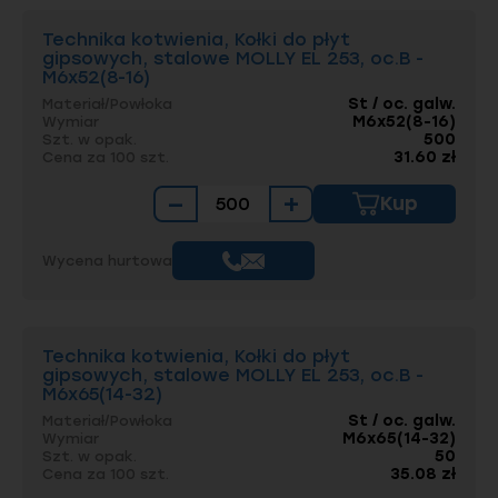
Technika kotwienia, Kołki do płyt
gipsowych, stalowe MOLLY EL 253, oc.B -
M6x52(8-16)
St / oc. galw.
Materiał/Powłoka
M6x52(8-16)
Wymiar
500
Szt. w opak.
31.60 zł
Cena za 100 szt.
−
+
Kup
Wycena hurtowa
Technika kotwienia, Kołki do płyt
gipsowych, stalowe MOLLY EL 253, oc.B -
M6x65(14-32)
St / oc. galw.
Materiał/Powłoka
M6x65(14-32)
Wymiar
50
Szt. w opak.
35.08 zł
Cena za 100 szt.