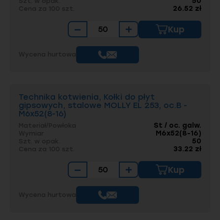
50
Szt. w opak.
26.52 zł
Cena za 100 szt.
−
+
Kup
Wycena hurtowa
Technika kotwienia, Kołki do płyt
gipsowych, stalowe MOLLY EL 253, oc.B -
M6x52(8-16)
St / oc. galw.
Materiał/Powłoka
M6x52(8-16)
Wymiar
50
Szt. w opak.
33.22 zł
Cena za 100 szt.
−
+
Kup
Wycena hurtowa