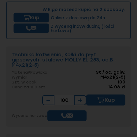
konstrukcji.
W Elgo możesz kupić na 2 sposoby:
Kup
Online z dostawą do 24h
Z wyceną indywidualną (ilości
hurtowe)
Technika kotwienia, Kołki do płyt
gipsowych, stalowe MOLLY EL 253, oc.B -
M4x21(2-5)
St / oc. galw.
Materiał/Powłoka
M4x21(2-5)
Wymiar
100
Szt. w opak.
14.06 zł
Cena za 100 szt.
−
+
Kup
Wycena hurtowa