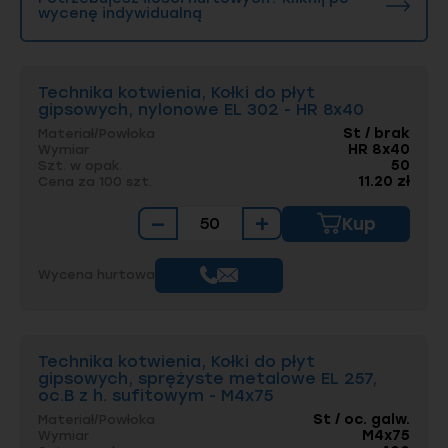
wycenę indywidualną
Technika kotwienia, Kołki do płyt
gipsowych, nylonowe EL 302 - HR 8x40
St / brak
Materiał/Powłoka
HR 8x40
Wymiar
50
Szt. w opak.
11.20 zł
Cena za 100 szt.
−
+
Kup
Wycena hurtowa
Technika kotwienia, Kołki do płyt
gipsowych, sprężyste metalowe EL 257,
oc.B z h. sufitowym - M4x75
St / oc. galw.
Materiał/Powłoka
M4x75
Wymiar