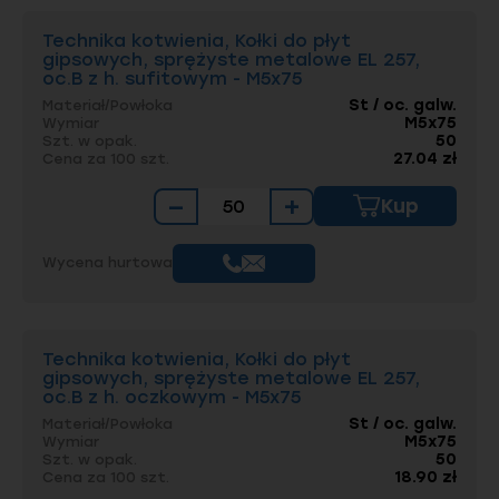
Technika kotwienia, Kołki do płyt
gipsowych, sprężyste metalowe EL 257,
oc.B z h. sufitowym - M5x75
St / oc. galw.
Materiał/Powłoka
M5x75
Wymiar
50
Szt. w opak.
27.04 zł
Cena za 100 szt.
−
+
Kup
Wycena hurtowa
Technika kotwienia, Kołki do płyt
gipsowych, sprężyste metalowe EL 257,
oc.B z h. oczkowym - M5x75
St / oc. galw.
Materiał/Powłoka
M5x75
Wymiar
50
Szt. w opak.
18.90 zł
Cena za 100 szt.