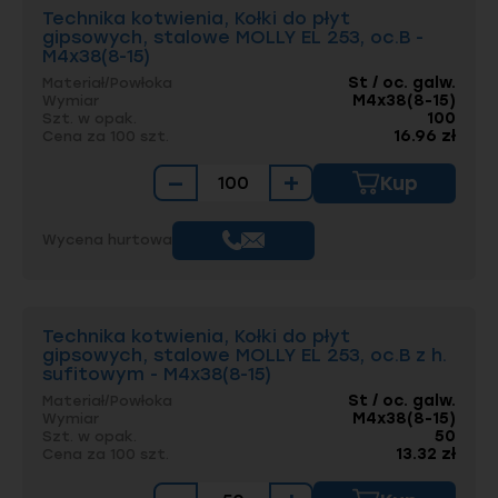
Technika kotwienia, Kołki do płyt
gipsowych, stalowe MOLLY EL 253, oc.B -
M4x38(8-15)
St / oc. galw.
Materiał/Powłoka
M4x38(8-15)
Wymiar
100
Szt. w opak.
16.96 zł
Cena za 100 szt.
−
+
Kup
Wycena hurtowa
Technika kotwienia, Kołki do płyt
gipsowych, stalowe MOLLY EL 253, oc.B z h.
sufitowym - M4x38(8-15)
St / oc. galw.
Materiał/Powłoka
M4x38(8-15)
Wymiar
50
Szt. w opak.
13.32 zł
Cena za 100 szt.