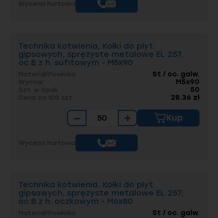
Wycena hurtowa
Technika kotwienia, Kołki do płyt
gipsowych, sprężyste metalowe EL 257,
oc.B z h. sufitowym - M5x90
St / oc. galw.
Materiał/Powłoka
M5x90
Wymiar
50
Szt. w opak.
28.36 zł
Cena za 100 szt.
−
+
Kup
Wycena hurtowa
Technika kotwienia, Kołki do płyt
gipsowych, sprężyste metalowe EL 257,
oc.B z h. oczkowym - M6x80
St / oc. galw.
Materiał/Powłoka