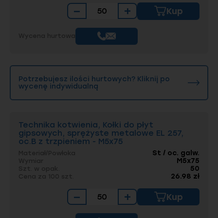
−
+
Kup
Wycena hurtowa
Potrzebujesz ilości hurtowych? Kliknij po
wycenę indywidualną
Technika kotwienia, Kołki do płyt
gipsowych, sprężyste metalowe EL 257,
oc.B z trzpieniem - M5x75
St / oc. galw.
Materiał/Powłoka
M5x75
Wymiar
50
Szt. w opak.
26.98 zł
Cena za 100 szt.
−
+
Kup