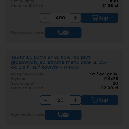
400
Szt. w opak.
21.38 zł
Cena za 100 szt.
−
+
Kup
Wycena hurtowa
Technika kotwienia, Kołki do płyt
gipsowych, sprężyste metalowe EL 257,
oc.B z h. sufitowym - M4x75
St / oc. galw.
Materiał/Powłoka
M4x75
Wymiar
20
Szt. w opak.
22.00 zł
Cena za 100 szt.
−
+
Kup
Wycena hurtowa