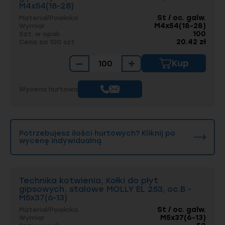
M4x54(18-28)
St / oc. galw.
Materiał/Powłoka
M4x54(18-28)
Wymiar
100
Szt. w opak.
20.42 zł
Cena za 100 szt.
−
+
Kup
Wycena hurtowa
Potrzebujesz ilości hurtowych? Kliknij po
wycenę indywidualną
Technika kotwienia, Kołki do płyt
gipsowych, stalowe MOLLY EL 253, oc.B -
M5x37(6-13)
St / oc. galw.
Materiał/Powłoka
M5x37(6-13)
Wymiar