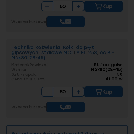
−
+
Kup
Wycena hurtowa
Technika kotwienia, Kołki do płyt
gipsowych, stalowe MOLLY EL 253, oc.B -
M6x80(28-45)
St / oc. galw.
Materiał/Powłoka
M6x80(28-45)
Wymiar
50
Szt. w opak.
41.00 zł
Cena za 100 szt.
−
+
Kup
Wycena hurtowa
Potrzebujesz ilości hurtowych? Kliknij po