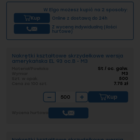
- Nakrętki zabezpieczające (blaszkowe) DIN
W Elgo możesz kupić na 2 sposoby:
7967 – oferują ochronę przed luzowaniem się
Kup
Online z dostawą do 24h
połączeń w wyniku wibracji, co jest kluczowe w
aplikacjach narażonych na dynamiczne
Z wyceną indywidualną (ilości
obciążenia.
hurtowe)
Dostępne są w różnych materiałach i
powłokach co zapewnia ich długowieczność i
odporność na korozję. Produkty te spełniają
Nakrętki kształtowe skrzydełkowe wersja
amerykańska EL 93 oc.B - M3
najwyższe normy jakościowe, a Elgo, dzięki
elastyczności produkcyjnej, może dostosować
St / oc. galw.
Materiał/Powłoka
asortyment do indywidualnych wymagań
M3
Wymiar
technicznych swoich klientów.
500
Szt. w opak.
7.75 zł
Cena za 100 szt.
−
+
Kup
Wycena hurtowa
Nakrętki kształtowe skrzydełkowe wersja