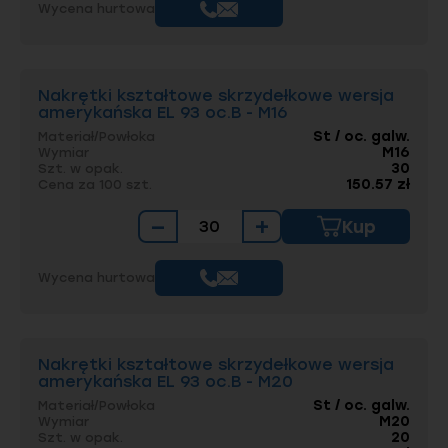
Wycena hurtowa
Nakrętki kształtowe skrzydełkowe wersja
amerykańska EL 93 oc.B - M16
St / oc. galw.
Materiał/Powłoka
M16
Wymiar
30
Szt. w opak.
150.57 zł
Cena za 100 szt.
−
+
Kup
Wycena hurtowa
Nakrętki kształtowe skrzydełkowe wersja
amerykańska EL 93 oc.B - M20
St / oc. galw.
Materiał/Powłoka
M20
Wymiar
20
Szt. w opak.