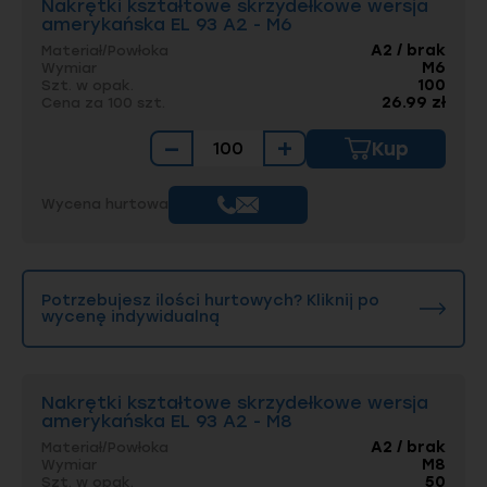
Nakrętki kształtowe skrzydełkowe wersja
amerykańska EL 93 A2 - M6
A2 / brak
Materiał/Powłoka
M6
Wymiar
100
Szt. w opak.
26.99 zł
Cena za 100 szt.
−
+
Kup
Wycena hurtowa
Potrzebujesz ilości hurtowych? Kliknij po
wycenę indywidualną
Nakrętki kształtowe skrzydełkowe wersja
amerykańska EL 93 A2 - M8
A2 / brak
Materiał/Powłoka
M8
Wymiar
50
Szt. w opak.