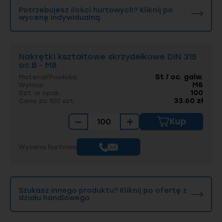
Potrzebujesz ilości hurtowych? Kliknij po
wycenę indywidualną
Nakrętki kształtowe skrzydełkowe DIN 315
oc.B - M8
St / oc. galw.
Materiał/Powłoka
M8
Wymiar
100
Szt. w opak.
33.60 zł
Cena za 100 szt.
−
+
Kup
Wycena hurtowa
Szukasz innego produktu? Kliknij po ofertę z
działu handlowego