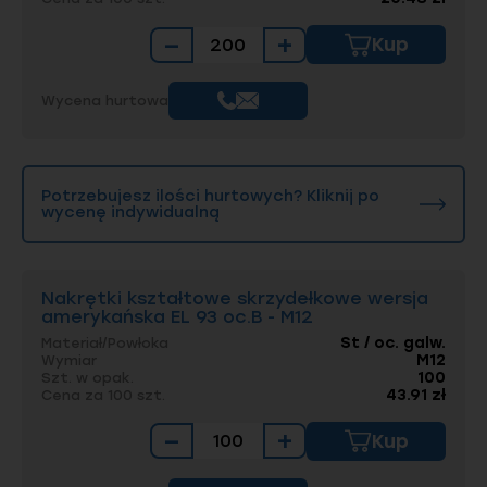
−
+
Kup
Wycena hurtowa
Potrzebujesz ilości hurtowych? Kliknij po
wycenę indywidualną
Nakrętki kształtowe skrzydełkowe wersja
amerykańska EL 93 oc.B - M12
St / oc. galw.
Materiał/Powłoka
M12
Wymiar
100
Szt. w opak.
43.91 zł
Cena za 100 szt.
−
+
Kup