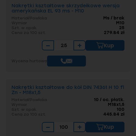
Nakrętki kształtowe skrzydełkowe wersja
amerykańska EL 93 ms - M10
Ms / brak
Materiał/Powłoka
M10
Wymiar
25
Szt. w opak.
279.84 zł
Cena za 100 szt.
−
+
Kup
Wycena hurtowa
Nakrętki kształtowe do kół DIN 74361 H 10 fl
Zn - M18x1,5
10 / oc. płatk.
Materiał/Powłoka
M18x1,5
Wymiar
100
Szt. w opak.
445.84 zł
Cena za 100 szt.
−
+
Kup