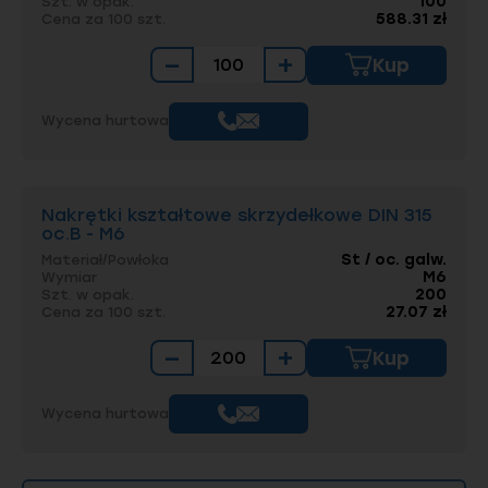
100
Szt. w opak.
588.31 zł
Cena za 100 szt.
−
+
Kup
Wycena hurtowa
Nakrętki kształtowe skrzydełkowe DIN 315
oc.B - M6
St / oc. galw.
Materiał/Powłoka
M6
Wymiar
200
Szt. w opak.
27.07 zł
Cena za 100 szt.
−
+
Kup
Wycena hurtowa