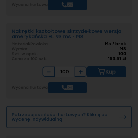
Wycena hurtowa
Nakrętki kształtowe skrzydełkowe wersja
amerykańska EL 93 ms - M8
Ms / brak
Materiał/Powłoka
M8
Wymiar
100
Szt. w opak.
153.51 zł
Cena za 100 szt.
−
+
Kup
Wycena hurtowa
Potrzebujesz ilości hurtowych? Kliknij po
wycenę indywidualną