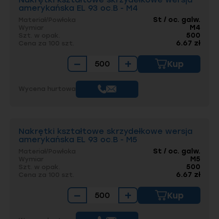
amerykańska EL 93 oc.B - M4
St / oc. galw.
Materiał/Powłoka
M4
Wymiar
500
Szt. w opak.
6.67 zł
Cena za 100 szt.
−
+
Kup
Wycena hurtowa
Nakrętki kształtowe skrzydełkowe wersja
amerykańska EL 93 oc.B - M5
St / oc. galw.
Materiał/Powłoka
M5
Wymiar
500
Szt. w opak.
6.67 zł
Cena za 100 szt.
−
+
Kup