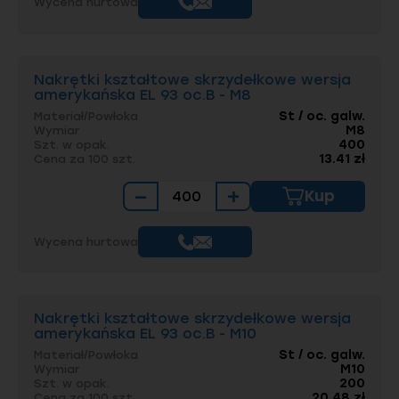
Wycena hurtowa
Nakrętki kształtowe skrzydełkowe wersja
amerykańska EL 93 oc.B - M8
St / oc. galw.
Materiał/Powłoka
M8
Wymiar
400
Szt. w opak.
13.41 zł
Cena za 100 szt.
−
+
Kup
Wycena hurtowa
Nakrętki kształtowe skrzydełkowe wersja
amerykańska EL 93 oc.B - M10
St / oc. galw.
Materiał/Powłoka
M10
Wymiar
200
Szt. w opak.
20.48 zł
Cena za 100 szt.