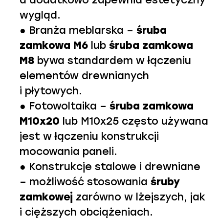
wygląd.
● Branża meblarska –
śruba
zamkowa M6
lub
śruba zamkowa
M8
bywa standardem w łączeniu
elementów drewnianych
i płytowych.
● Fotowoltaika –
śruba zamkowa
M10
x20
lub M10x25 często używana
jest w łączeniu konstrukcji
mocowania paneli.
● Konstrukcje stalowe i drewniane
– możliwość stosowania
śruby
zamkowej
zarówno w lżejszych, jak
i cięższych obciążeniach.