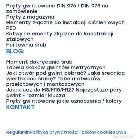
Pręty gwintowane DIN 976 / DIN 975 na
zamówienie
Pręty z magazynu
Elementy złączne do instalacji ciśnieniowych
PED
Kotwy i elementy złączne do konstrukcji
stalowych
Hurtownia śrub
BLOG:
Moment dokręcania śrub
Tabela skoków gwintów metrycznych
Jaki otwór pod gwint dobrać? Jaka średnica
wiertła pod śrubę? Tabela otworów
przelotowych i montażowych
Jaki klucz do M8/M10/M12? Najczęstsze pary
gwint - rozmiar klucza
Pręty gwintowane jakie oznaczenia / kolory
KONTAKT
Regulamin
Polityka prywatności i plików cookies
OWS
by
czek.it