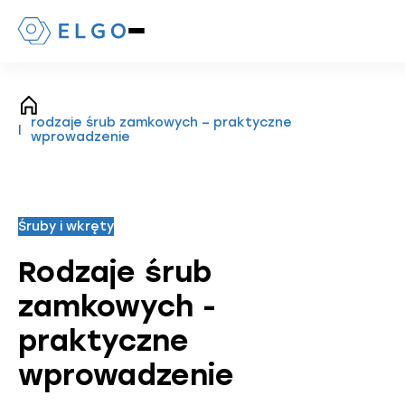
Naciśnij,
aby
otworzyć
lub
zamknąć
strona
menu
rodzaje śrub zamkowych – praktyczne
główna
mobilne
wprowadzenie
Śruby i wkręty
Rodzaje śrub
zamkowych -
praktyczne
wprowadzenie