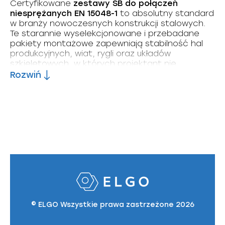
Certyfikowane
zestawy SB do połączeń
niesprężanych EN 15048-1
to absolutny standard
w branży nowoczesnych konstrukcji stalowych.
Te starannie wyselekcjonowane i przebadane
pakiety montażowe zapewniają stabilność hal
produkcyjnych, wiat, rygli oraz układów
szkieletowych, w których projektant nie
przewidział konieczności kontrolowanego
Rozwiń
sprężania węzłów. Kompletny zestaw, oznaczony
symbolem SB (Structural Bolting), składa się
z precyzyjnie dopasowanej śruby oraz nakrętki,
gwarantując bezpieczne przenoszenie sił
ścinających i rozciągających.
Najważniejsze informacje
na start
Zakres konfiguracji: Komplet tworzy śruba
z łbem sześciokątnym z gwintem częściowym
© ELGO Wszystkie prawa zastrzeżone 2026
ISO 4014
(dawniej DIN 931) lub z gwintem
pełnym
ISO 4017
(dawniej DIN 933)