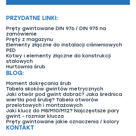
w połączeniu z nakrętką sześciokątną
ISO
4032
(dawniej DIN 934).
PRZYDATNE LINKI:
Zastosowanie konstrukcyjne: Węzły
zakładkowe i doczołowe w konstrukcjach
Pręty gwintowane DIN 976 / DIN 975 na
stalowych, nienarażone na znaczne drgania
zamówienie
Pręty z magazynu
czy silne obciążenia zmęczeniowe.
Elementy złączne do instalacji ciśnieniowych
PED
Klasy twardości: Najpopularniejsze to 8.8
Kotwy i elementy złączne do konstrukcji
oraz 10.9, spełniające wysokie kryteria
stalowych
dla nośności statycznej.
Hurtownia śrub
BLOG:
Powłoki chroniące: Asortyment dostępny jest
w wersji bez powłoki (czarnej), w ocynku
Moment dokręcania śrub
galwanicznym, a także – najczęściej
Tabela skoków gwintów metrycznych
Jaki otwór pod gwint dobrać? Jaka średnica
wybieranej na place budowy – w odpornym
wiertła pod śrubę? Tabela otworów
na warunki atmosferyczne ocynku ogniowym.
przelotowych i montażowych
Jaki klucz do M8/M10/M12? Najczęstsze pary
Certyfikacja i zgodność: Standard
EN 15048-1
,
gwint - rozmiar klucza
kompletacja poddawana badaniom
Pręty gwintowane jakie oznaczenia / kolory
na zgodność partii. Wyroby obligatoryjnie
KONTAKT
oznakowane certyfikatem CE oraz Deklaracją