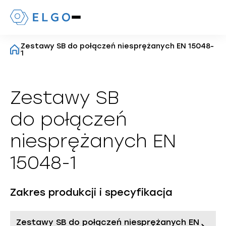
Naciśnij,
aby
otworzyć
Zestawy SB do połączeń niesprężanych EN 15048-
lub
|
1
zamknąć
menu
mobilne
Zestawy SB
do połączeń
niesprężanych EN
15048-1
Zakres produkcji i specyfikacja
Zestawy SB do połączeń niesprężanych EN