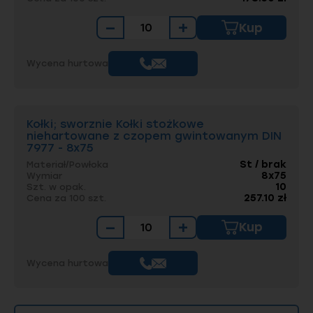
−
+
Kup
Wycena hurtowa
Kołki; sworznie Kołki stożkowe
niehartowane z czopem gwintowanym DIN
7977 - 8x75
St / brak
Materiał/Powłoka
8x75
Wymiar
10
Szt. w opak.
257.10 zł
Cena za 100 szt.
−
+
Kup
Wycena hurtowa