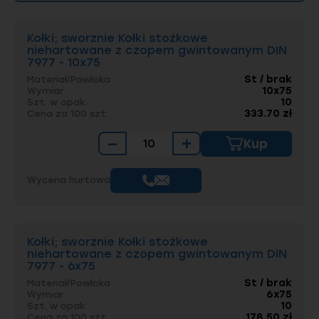
Kołki; sworznie Kołki stożkowe
niehartowane z czopem gwintowanym DIN
7977 - 10x75
St / brak
Materiał/Powłoka
10x75
Wymiar
10
Szt. w opak.
333.70 zł
Cena za 100 szt.
−
+
Kup
Wycena hurtowa
Kołki; sworznie Kołki stożkowe
niehartowane z czopem gwintowanym DIN
7977 - 6x75
St / brak
Materiał/Powłoka
6x75
Wymiar
10
Szt. w opak.
178.50 zł
Cena za 100 szt.