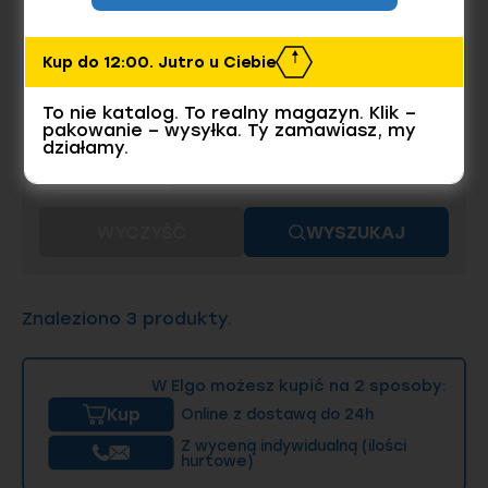
M10, M12 zaś oba największe kołki mają
Powłoka
identyczny gwint M16.
BEZ POWŁOKI
Kup do 12:00. Jutro u Ciebie
Długość (l/d)
To nie katalog. To realny magazyn. Klik –
pakowanie – wysyłka. Ty zamawiasz, my
6
8
10
działamy.
75
WYCZYŚĆ
WYSZUKAJ
Znaleziono 3 produkty.
W Elgo możesz kupić na 2 sposoby:
Kup
Online z dostawą do 24h
Z wyceną indywidualną (ilości
hurtowe)