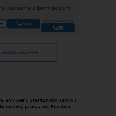
ne) szczelne z łbem płaskim
Wycena hurtowa
+
Kup
iału handlowego
ujemy pełną ofertą nitów i innych
rtę cenową przedstawi Państwu