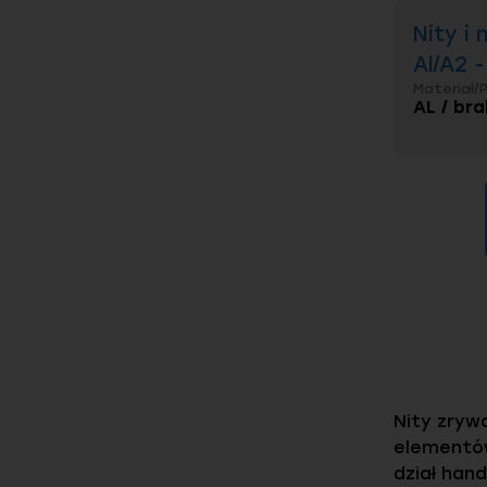
Nity i
Al/A2 
Materiał/
AL / bra
Nity zryw
elementów
dział hand