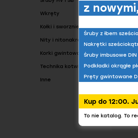
Śruby HV i SB
Powłok
z nowymi,
Wkręty
Długość
Kołki i sworznie
Śruby z łbem sześci
Nity i nitonakrętki
Znalezio
Nakrętki sześciokąt
Korki gwintowane
Śruby imbusowe DIN 
W Elgo 
Podkładki okrągłe pł
Technika kotwienia
Pręty gwintowane D
Inne
Nity i
Kup do 12:00. J
Al/A2 
Materiał/
To nie katalog. To r
AL / bra