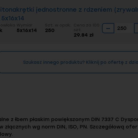
 nitonakrętki jednostronne z rdzeniem (zrywal
- 5x16x14
Powłoka
Wymiar
Szt. w opak.
Cena za 100
−
k
5x16x14
250
szt.
29.84 zł
Szukasz innego produktu? Kliknij po ofertę z dz
alne z łbem płaskim powiększonym DIN 7337 C Dyspon
 złącznych wg norm DIN, ISO, PN. Szczegółową ofe
lowy.