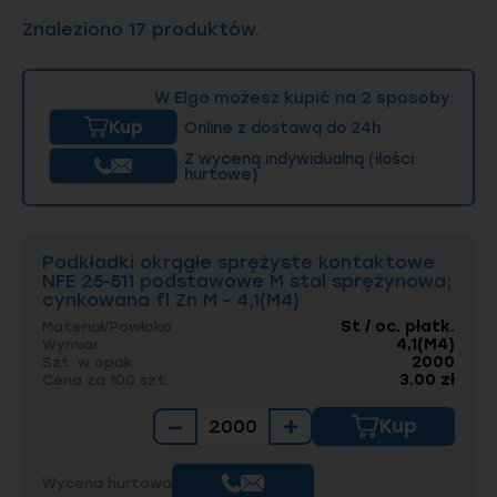
projektów inżynieryjnych.
Znaleziono 17 produktów.
W Elgo możesz kupić na 2 sposoby:
Kup
Online z dostawą do 24h
Z wyceną indywidualną (ilości
hurtowe)
Podkładki okrągłe sprężyste kontaktowe
NFE 25-511 podstawowe M stal sprężynowa;
cynkowana fl Zn M - 4,1(M4)
St / oc. płatk.
Materiał/Powłoka
4,1(M4)
Wymiar
2000
Szt. w opak.
3.00 zł
Cena za 100 szt.
−
+
Kup
Wycena hurtowa