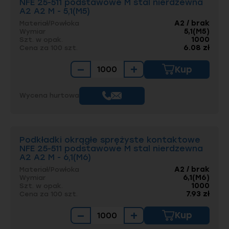
NFE 25-511 podstawowe M stal nierdzewna
A2 A2 M - 5,1(M5)
A2 / brak
Materiał/Powłoka
5,1(M5)
Wymiar
1000
Szt. w opak.
6.08 zł
Cena za 100 szt.
−
+
Kup
Wycena hurtowa
Podkładki okrągłe sprężyste kontaktowe
NFE 25-511 podstawowe M stal nierdzewna
A2 A2 M - 6,1(M6)
A2 / brak
Materiał/Powłoka
6,1(M6)
Wymiar
1000
Szt. w opak.
7.93 zł
Cena za 100 szt.
−
+
Kup