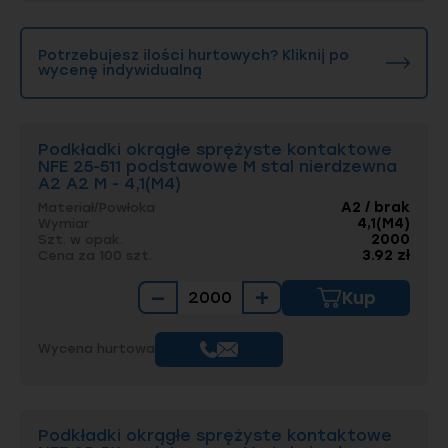
Potrzebujesz ilości hurtowych? Kliknij po
wycenę indywidualną
Podkładki okrągłe sprężyste kontaktowe
NFE 25-511 podstawowe M stal nierdzewna
A2 A2 M - 4,1(M4)
A2 / brak
Materiał/Powłoka
4,1(M4)
Wymiar
2000
Szt. w opak.
3.92 zł
Cena za 100 szt.
−
+
Kup
Wycena hurtowa
Podkładki okrągłe sprężyste kontaktowe