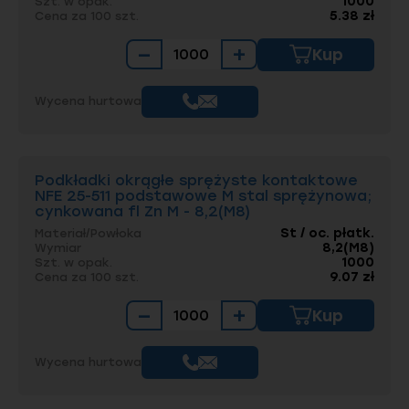
1000
Szt. w opak.
5.38 zł
Cena za 100 szt.
−
+
Kup
Wycena hurtowa
Podkładki okrągłe sprężyste kontaktowe
NFE 25-511 podstawowe M stal sprężynowa;
cynkowana fl Zn M - 8,2(M8)
St / oc. płatk.
Materiał/Powłoka
8,2(M8)
Wymiar
1000
Szt. w opak.
9.07 zł
Cena za 100 szt.
−
+
Kup
Wycena hurtowa