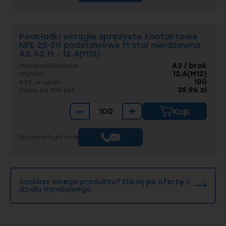
Podkładki okrągłe sprężyste kontaktowe
NFE 25-511 podstawowe M stal nierdzewna
A2 A2 M - 12,4(M12)
A2 / brak
Materiał/Powłoka
12,4(M12)
Wymiar
100
Szt. w opak.
35.96 zł
Cena za 100 szt.
−
+
Kup
Wycena hurtowa
Szukasz innego produktu? Kliknij po ofertę z
działu handlowego