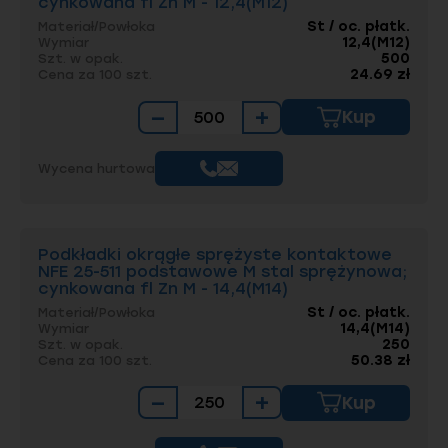
cynkowana fl Zn M - 12,4(M12)
St / oc. płatk.
Materiał/Powłoka
12,4(M12)
Wymiar
500
Szt. w opak.
24.69 zł
Cena za 100 szt.
−
+
Kup
Wycena hurtowa
Podkładki okrągłe sprężyste kontaktowe
NFE 25-511 podstawowe M stal sprężynowa;
cynkowana fl Zn M - 14,4(M14)
St / oc. płatk.
Materiał/Powłoka
14,4(M14)
Wymiar
250
Szt. w opak.
50.38 zł
Cena za 100 szt.
−
+
Kup