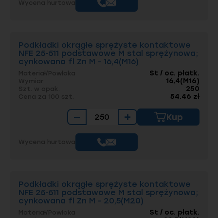
Wycena hurtowa
Podkładki okrągłe sprężyste kontaktowe
NFE 25-511 podstawowe M stal sprężynowa;
cynkowana fl Zn M - 16,4(M16)
St / oc. płatk.
Materiał/Powłoka
16,4(M16)
Wymiar
250
Szt. w opak.
54.46 zł
Cena za 100 szt.
−
+
Kup
Wycena hurtowa
Podkładki okrągłe sprężyste kontaktowe
NFE 25-511 podstawowe M stal sprężynowa;
cynkowana fl Zn M - 20,5(M20)
St / oc. płatk.
Materiał/Powłoka