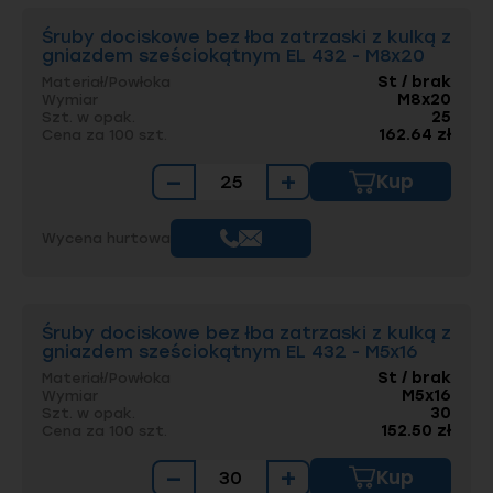
powtarzalnych, zdefiniowanych punktach
Śruby dociskowe bez łba zatrzaski z kulką z
(np. w narzędziach, przyrządach
gniazdem sześciokątnym EL 432 - M8x20
pomiarowych, formach).
St / brak
Materiał/Powłoka
Docisk sprężynujący:
Kulka, dzięki stałemu
M8x20
Wymiar
dociskowi sprężyny, dostosowuje się do
25
Szt. w opak.
162.64 zł
Cena za 100 szt.
powierzchni elementu, eliminując luzy i
wibracje.
−
+
Kup
Montaż:
Gniazdo sześciokątne zapewnia
łatwy i pewny montaż oraz demontaż przy
użyciu standardowego klucza imbusowego.
Wycena hurtowa
Przeglądaj produkty według
podkategorii
Śruby dociskowe bez łba zatrzaski z kulką z
gniazdem sześciokątnym EL 432 - M5x16
Produkty takie jak
śruby dociskowe z kulką EL
St / brak
Materiał/Powłoka
432
znajdują się w naszym sklepie w głównej
M5x16
Wymiar
sekcji śrub:
30
Szt. w opak.
152.50 zł
Cena za 100 szt.
Główna kategoria (1-rzędu):
dociskowe bez
−
+
Kup
łba