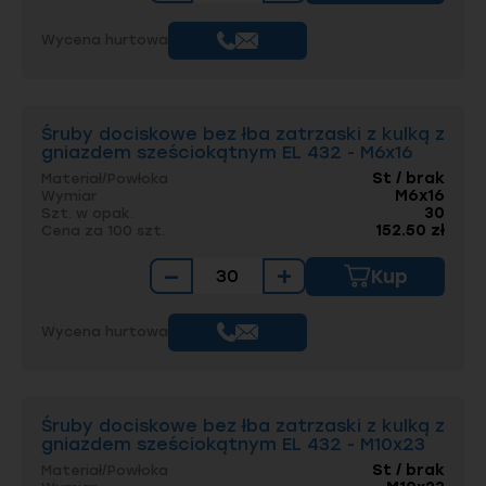
Podkategoria 2-rzędu:
zatrzaski z kulką
(Tutaj znajdziesz wszystkie modele EL 432 i
Wycena hurtowa
EL 420).
W celu porównania geometrii, warto sprawdzić
także:
Śruby dociskowe bez łba zatrzaski z kulką z
gniazdem sześciokątnym EL 432 - M6x16
śruby imbusowe z końcem płaskim DIN 913
–
St / brak
Materiał/Powłoka
to jeden z pierwowzorów dla konstrukcji EL
M6x16
Wymiar
432.
30
Szt. w opak.
152.50 zł
Cena za 100 szt.
Przykładowy wybór
−
+
Kup
produktów Elgo
Wycena hurtowa
Śruby dociskowe z kulką EL 432 (wykonanie
specjalne Elgo)
Kompleksowe wsparcie
Śruby dociskowe bez łba zatrzaski z kulką z
techniczne i produkcja
gniazdem sześciokątnym EL 432 - M10x23
St / brak
Materiał/Powłoka
niestandardowa Elgo