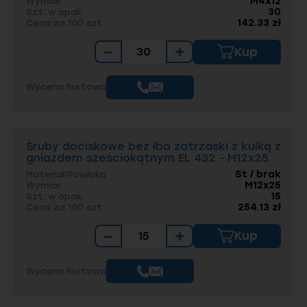
M4x12
Wymiar
końcówki (np. hybryda płaskiej i stożkowej),
30
Szt. w opak.
142.33 zł
Cena za 100 szt.
co pozwala kulce na optymalny docisk
elementów o niestandardowych lub
−
+
Kup
nierównych powierzchniach.
Powłoka:
Produkty te są oferowane
bez
powłoki
. Jest to standardowe podejście w
Wycena hurtowa
przypadku elementów precyzyjnych i
sprężynujących, które wymaga zachowania
maksymalnej dokładności wymiarowej i
minimalizacji tarcia wewnątrz mechanizmu
Śruby dociskowe bez łba zatrzaski z kulką z
kulki.
gniazdem sześciokątnym EL 432 - M12x25
St / brak
Materiał/Powłoka
Kluczowe cechy i
M12x25
Wymiar
15
Szt. w opak.
zastosowanie
254.13 zł
Cena za 100 szt.
−
+
Kup
Wariant
EL 432 z kulką
jest niezastąpiony w
maszynach i urządzeniach wymagających
szybkiej regulacji lub pozycjonowania:
Wycena hurtowa
Szybkie pozycjonowanie:
Używany do
ustawiania elementów roboczych w