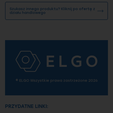
pod kątem konkretnych warunków
eksploatacji.
Szukasz innego produktu? Kliknij po ofertę z
działu handlowego
Zobacz także
Śruby z łbem sześciokątnym
Jak działa produkcja specjalna w Elgo
Twardość śrub i elementy złączne
© ELGO Wszystkie prawa zastrzeżone 2026
PRZYDATNE LINKI: