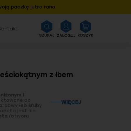
oją paczkę jutro rano.
Kontakt
SZUKAJ
KOSZYK
ZALOGUJ
ześciokątnym z łbem
niżonym i
jektowane do
WIĘCEJ
ardowy łeb śruby
cechą jest nie
ota
(otworu