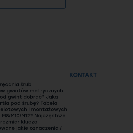
fesjonalistów
iająca dostęp do bazy
ponad 15
płynność Twojej pracy, dlatego
szcze tego samego dnia. Firmy
eny
, obejmujące szeroki wachlarz
oferuje także
produkcję na
h parametrach, idealnie
 zespół doradców technicznych
eriałowych i konstrukcyjnych.
ch złącznych
KONTAKT
ęcania śrub
ów gwintów metrycznych
pod gwint dobrać? Jaka
rtła pod śrubę? Tabela
elotowych i montażowych
o M8/M10/M12? Najczęstsze
 rozmiar klucza
wane jakie oznaczenia /