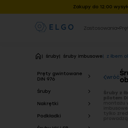
Zakupy do 12:00 wysył
Zastosowania
Prę
śruby
śruby imbusowe
z łbem o
strona
główna
Śr
Pręty gwintowane
wróć
ob
DIN 976
Śruby
Śruby z ł
pilotem D
montażu w
Nakrętki
imbusowej
tylko zre
Podkładki
prowadząc