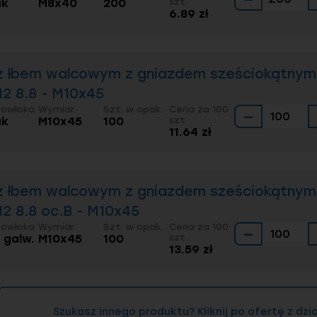
ak
M8x40
200
szt.
6.89 zł
ęściej zadawane pytania
z łbem walcowym z gniazdem sześciokątnym 
12 8.8 - M10x45
 różnica między DIN 6912 a DIN 7984?
Obie normy do
Powłoka
Wymiar
Szt. w opak.
Cena za 100
. Główna różnica to obecność pilota (otworu w gni
−
ak
M10x45
100
szt.
j nie ma w
DIN 7984
. Ponadto mogą występować drob
11.64 zł
gniazda. Obie normy są często stosowane zamiennie,
ego na to pozwala.
uby DIN 6912 potrzebny jest specjalny klucz?
Nie, 
z łbem walcowym z gniazdem sześciokątnym 
busowych (sześciokątnych). Należy jednak pamiętać, ż
ż w standardowej (DIN 912), więc klucz musi być w do
12 8.8 oc.B - M10x45
dził gniazda przy mocnym dokręcaniu.
Powłoka
Wymiar
Szt. w opak.
Cena za 100
−
. galw.
M10x45
100
szt.
y z łbem obniżonym mają taką samą wytrzymałość 
13.59 zł
8) jest ten sam, śruby z obniżonym łbem mają mniejsz
 Oznacza to, że dopuszczalny moment dokręcania je
arowych śrub DIN 912, aby uniknąć "obrobienia" gni
Szukasz innego produktu? Kliknij po ofertę z dz