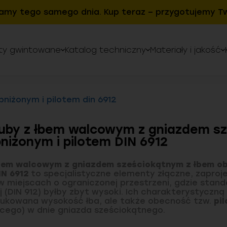
amy tego samego dnia. Kup teraz – przygotujemy Tw
ty gwintowane
Katalog techniczny
Materiały i jakość
bniżonym i pilotem din 6912
uby z łbem walcowym z gniazdem s
niżonym i pilotem DIN 6912
bem walcowym z gniazdem sześciokątnym z łbem ob
IN 6912
to specjalistyczne elementy złączne, zapro
 miejscach o ograniczonej przestrzeni, gdzie stand
 (DIN 912) byłby zbyt wysoki. Ich charakterystyczną 
dukowana wysokość łba, ale także obecność tzw.
pil
ego) w dnie gniazda sześciokątnego.