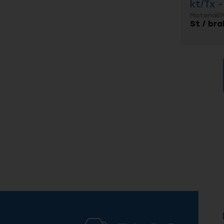
kt/Tx 
Materiał/
St / bra