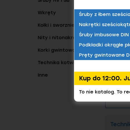
Śruby HV i SB
W ofercie
Wkręty
Śruby z łbem sześci
rozporow
DIN/ISO
odporność
Nakrętki sześciokąt
Kołki i sworznie
rozwiązan
Kolejnym
Śruby imbusowe DIN 
Powłok
Nity i nitonakrętki
oraz zape
innych ko
Podkładki okrągłe pł
Długość
Korki gwintowane
Pręty gwintowane D
Kategoria
Technika kotwienia
Ramowe 
Znalezio
montażu
Inne
Kup do 12:00. J
Tworzy
wytrzym
To nie katalog. To r
Tworzy
W Elgo 
zastoso
Elgo Śrub
konkurenc
Dzięki te
Techni
efektywny