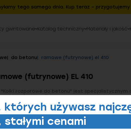
syłamy tego samego dnia. Kup teraz – przygotujemy 
ty gwintowane
Katalog techniczny
Materiały i jakość
owe
do betonu
ramowe (futrynowe) el 410
mowe (futrynowe) EL 410
 "Kołki rozporowe do betonu" jest specjalistyczny
zerokiej oferty "Kołków rozporowych", dedykowan
, jednym z najtrudniejszych materiałów budowlanych
, których
używasz najczę
a swoją twardość i gęstość, wymaga zastosowania
j wytrzymałości i precyzji, aby zapewnić trwałe i n
a. W tej kategorii znajdziemy rozwiązania, które dos
 stałymi cenami
ją na te potrzeby, umożliwiając bezpieczne i efe
 projektach budowlanych, jak i instalacyjnych.