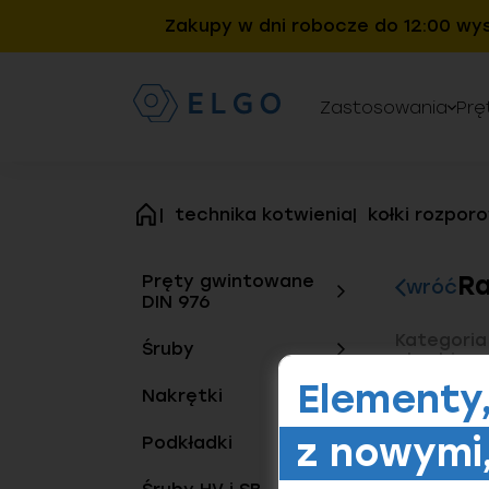
Zakupy w dni robocze do 12:00 wy
Zastosowania
Prę
technika kotwienia
kołki rozpor
strona
główna
Ra
Pręty gwintowane
wróć
DIN 976
Kategoria
Śruby
obrębie s
w betonie
Elementy
Nakrętki
względu n
wyjątkowe
połączeni
z nowymi,
Podkładki
odpowiada
zarówno w