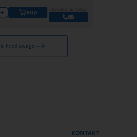
Wycena hurtowa
+
Kup
iału handlowego
KONTAKT