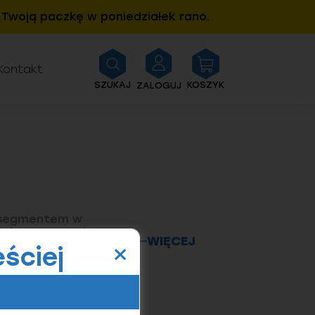
Twoją paczkę w poniedziałek rano.
Kontakt
SZUKAJ
KOSZYK
ZALOGUJ
m segmentem w
ym do mocowania
×
WIĘCEJ
. Beton, ze
ściej
 produktów o
iezawodne
konale
ktywne mocowanie