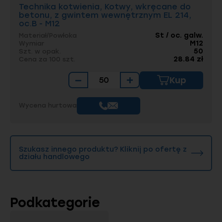
mogą być pewni, że wybierają produkty
Technika kotwienia, Kotwy, wkręcane do
niezawodne i innowacyjne, które sprostają
betonu, z gwintem wewnętrznym EL 214,
nawet najbardziej wymagającym zadaniom.
oc.B - M12
St / oc. galw.
Materiał/Powłoka
M12
Wymiar
50
Szt. w opak.
28.84 zł
Cena za 100 szt.
−
+
Kup
Wycena hurtowa
Szukasz innego produktu? Kliknij po ofertę z
działu handlowego
Podkategorie