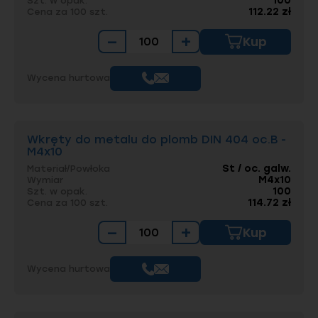
100
Szt. w opak.
112.22 zł
Cena za 100 szt.
−
+
Kup
Wycena hurtowa
Wkręty do metalu do plomb DIN 404 oc.B -
M4x10
St / oc. galw.
Materiał/Powłoka
M4x10
Wymiar
100
Szt. w opak.
114.72 zł
Cena za 100 szt.
−
+
Kup
Wycena hurtowa