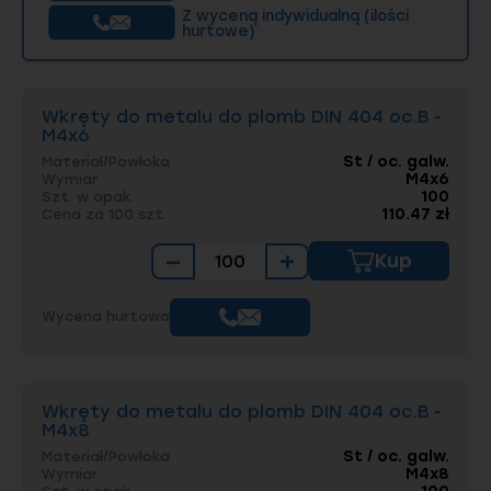
zaufanym partnerem w realizacji projektów w
Z wyceną indywidualną (ilości
branżach budowlanej, energetycznej i
hurtowe)
przemysłowej. Wybierając nasze produkty,
zyskujesz pewność, że otrzymujesz
rozwiązania dostosowane do najwyższych
standardów jakości i niezawodności.
Wkręty do metalu do plomb DIN 404 oc.B -
M4x6
St / oc. galw.
Materiał/Powłoka
M4x6
Wymiar
100
Szt. w opak.
110.47 zł
Cena za 100 szt.
−
+
Kup
Wycena hurtowa
Wkręty do metalu do plomb DIN 404 oc.B -
M4x8
St / oc. galw.
Materiał/Powłoka
M4x8
Wymiar