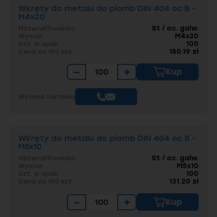
Wkręty do metalu do plomb DIN 404 oc.B -
M4x20
St / oc. galw.
Materiał/Powłoka
M4x20
Wymiar
100
Szt. w opak.
150.19 zł
Cena za 100 szt.
−
+
Kup
Wycena hurtowa
Wkręty do metalu do plomb DIN 404 oc.B -
M5x10
St / oc. galw.
Materiał/Powłoka
M5x10
Wymiar
100
Szt. w opak.
131.20 zł
Cena za 100 szt.
−
+
Kup