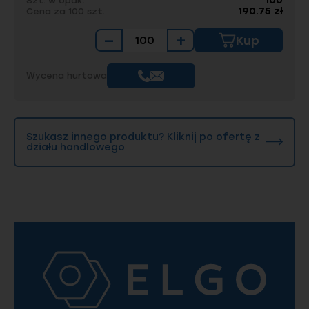
100
Szt. w opak.
190.75 zł
Cena za 100 szt.
−
+
Kup
Wycena hurtowa
Szukasz innego produktu? Kliknij po ofertę z
działu handlowego