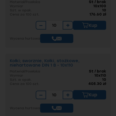
St / brak
Materiał/Powłoka
10x100
Wymiar
10
Szt. w opak.
176.60 zł
Cena za 100 szt.
−
+
Kup
Wycena hurtowa
Kołki; sworznie, Kołki, stożkowe,
niehartowane DIN 1 B - 10x110
St / brak
Materiał/Powłoka
10x110
Wymiar
10
Szt. w opak.
405.30 zł
Cena za 100 szt.
−
+
Kup
Wycena hurtowa