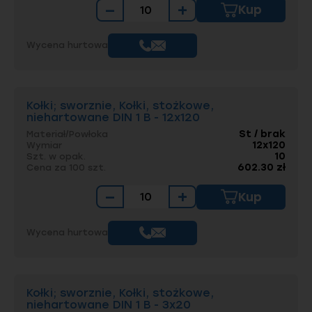
−
+
Kup
Wycena hurtowa
Kołki; sworznie, Kołki, stożkowe,
niehartowane DIN 1 B - 12x120
St / brak
Materiał/Powłoka
12x120
Wymiar
10
Szt. w opak.
602.30 zł
Cena za 100 szt.
−
+
Kup
Wycena hurtowa
Kołki; sworznie, Kołki, stożkowe,
niehartowane DIN 1 B - 3x20