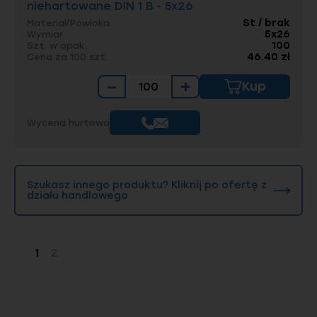
niehartowane DIN 1 B - 5x26
St / brak
Materiał/Powłoka
5x26
Wymiar
100
Szt. w opak.
46.40 zł
Cena za 100 szt.
−
+
Kup
Wycena hurtowa
Szukasz innego produktu? Kliknij po ofertę z
działu handlowego
1
2
Strona
Strona