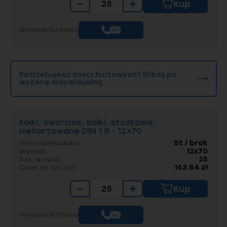
−
+
Kup
Wycena hurtowa
Potrzebujesz ilości hurtowych? Kliknij po
wycenę indywidualną
Kołki; sworznie, Kołki, stożkowe,
niehartowane DIN 1 B - 12x70
St / brak
Materiał/Powłoka
12x70
Wymiar
25
Szt. w opak.
163.84 zł
Cena za 100 szt.
−
+
Kup
Wycena hurtowa