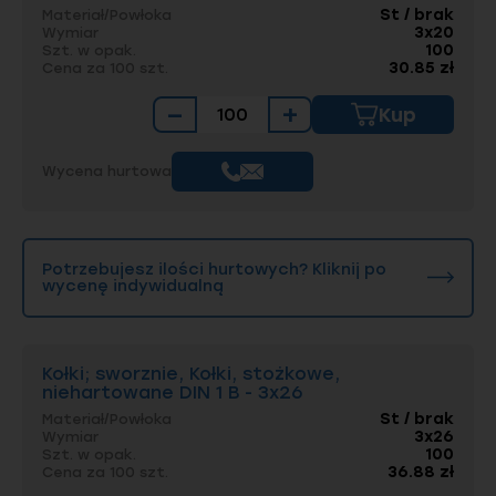
St / brak
Materiał/Powłoka
3x20
Wymiar
100
Szt. w opak.
30.85 zł
Cena za 100 szt.
−
+
Kup
Wycena hurtowa
Potrzebujesz ilości hurtowych? Kliknij po
wycenę indywidualną
Kołki; sworznie, Kołki, stożkowe,
niehartowane DIN 1 B - 3x26
St / brak
Materiał/Powłoka
3x26
Wymiar
100
Szt. w opak.
36.88 zł
Cena za 100 szt.