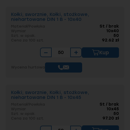
Kołki; sworznie, Kołki, stożkowe,
niehartowane DIN 1 B - 10x40
St / brak
Materiał/Powłoka
10x40
Wymiar
50
Szt. w opak.
92.62 zł
Cena za 100 szt.
−
+
Kup
Wycena hurtowa
Kołki; sworznie, Kołki, stożkowe,
niehartowane DIN 1 B - 10x45
St / brak
Materiał/Powłoka
10x45
Wymiar
50
Szt. w opak.
97.20 zł
Cena za 100 szt.