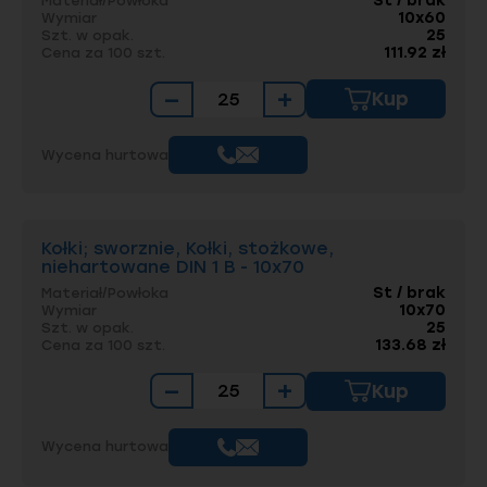
St / brak
Materiał/Powłoka
10x60
Wymiar
25
Szt. w opak.
111.92 zł
Cena za 100 szt.
−
+
Kup
Wycena hurtowa
Kołki; sworznie, Kołki, stożkowe,
niehartowane DIN 1 B - 10x70
St / brak
Materiał/Powłoka
10x70
Wymiar
25
Szt. w opak.
133.68 zł
Cena za 100 szt.
−
+
Kup
Wycena hurtowa