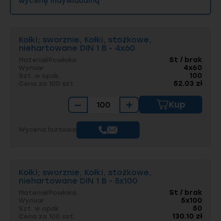
wycenę indywidualną
Kołki; sworznie, Kołki, stożkowe,
niehartowane DIN 1 B - 4x60
St / brak
Materiał/Powłoka
4x60
Wymiar
100
Szt. w opak.
52.03 zł
Cena za 100 szt.
−
+
Kup
Wycena hurtowa
Kołki; sworznie, Kołki, stożkowe,
niehartowane DIN 1 B - 5x100
St / brak
Materiał/Powłoka
5x100
Wymiar
50
Szt. w opak.
130.10 zł
Cena za 100 szt.