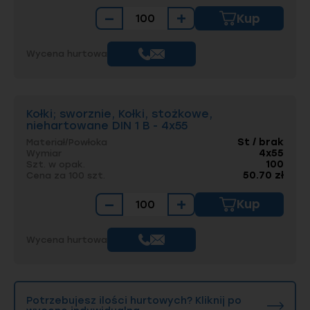
−
+
Kup
Wycena hurtowa
Kołki; sworznie, Kołki, stożkowe,
niehartowane DIN 1 B - 4x55
St / brak
Materiał/Powłoka
4x55
Wymiar
100
Szt. w opak.
50.70 zł
Cena za 100 szt.
−
+
Kup
Wycena hurtowa
Potrzebujesz ilości hurtowych? Kliknij po