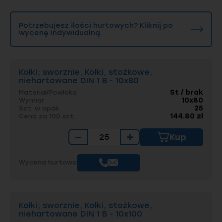
Potrzebujesz ilości hurtowych? Kliknij po
wycenę indywidualną
Kołki; sworznie, Kołki, stożkowe,
niehartowane DIN 1 B - 10x80
St / brak
Materiał/Powłoka
10x80
Wymiar
25
Szt. w opak.
144.80 zł
Cena za 100 szt.
−
+
Kup
Wycena hurtowa
Kołki; sworznie, Kołki, stożkowe,
niehartowane DIN 1 B - 10x100