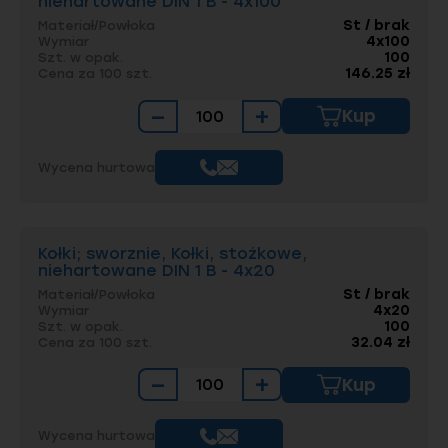
niehartowane DIN 1 B - 4x100
St / brak
Materiał/Powłoka
4x100
Wymiar
100
Szt. w opak.
146.25 zł
Cena za 100 szt.
−
+
Kup
Wycena hurtowa
Kołki; sworznie, Kołki, stożkowe,
niehartowane DIN 1 B - 4x20
St / brak
Materiał/Powłoka
4x20
Wymiar
100
Szt. w opak.
32.04 zł
Cena za 100 szt.
−
+
Kup
Wycena hurtowa