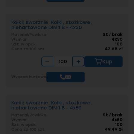
Kołki; sworznie, Kołki, stożkowe,
niehartowane DIN 1 B - 4x30
St / brak
Materiał/Powłoka
4x30
Wymiar
100
Szt. w opak.
42.68 zł
Cena za 100 szt.
−
+
Kup
Wycena hurtowa
Kołki; sworznie, Kołki, stożkowe,
niehartowane DIN 1 B - 4x50
St / brak
Materiał/Powłoka
4x50
Wymiar
100
Szt. w opak.
49.49 zł
Cena za 100 szt.