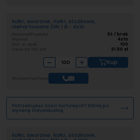
Kołki; sworznie, Kołki, stożkowe,
niehartowane DIN 1 B - 4x16
St / brak
Materiał/Powłoka
4x16
Wymiar
100
Szt. w opak.
31.50 zł
Cena za 100 szt.
−
+
Kup
Wycena hurtowa
Potrzebujesz ilości hurtowych? Kliknij po
wycenę indywidualną
Kołki; sworznie, Kołki, stożkowe,