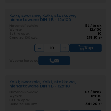
Kołki; sworznie, Kołki, stożkowe,
niehartowane DIN 1 B - 12x100
St / brak
Materiał/Powłoka
12x100
Wymiar
10
Szt. w opak.
218.10 zł
Cena za 100 szt.
−
+
Kup
Wycena hurtowa
Kołki; sworznie, Kołki, stożkowe,
niehartowane DIN 1 B - 12x110
St / brak
Materiał/Powłoka
12x110
Wymiar
10
Szt. w opak.
541.20 zł
Cena za 100 szt.