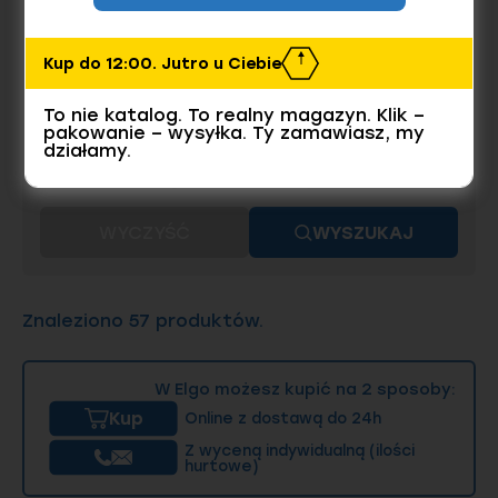
kwasoodporny).
Powłoka
BEZ POWŁOKI
Kup do 12:00. Jutro u Ciebie
Długość (l/d)
To nie katalog. To realny magazyn. Klik –
3
4
5
pakowanie – wysyłka. Ty zamawiasz, my
działamy.
6
8
WIĘCEJ
WYCZYŚĆ
WYSZUKAJ
Znaleziono 57 produktów.
W Elgo możesz kupić na 2 sposoby:
Kup
Online z dostawą do 24h
Z wyceną indywidualną (ilości
hurtowe)