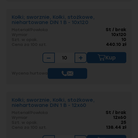
Kołki; sworznie, Kołki, stożkowe,
niehartowane DIN 1 B - 10x120
St / brak
Materiał/Powłoka
10x120
Wymiar
10
Szt. w opak.
440.10 zł
Cena za 100 szt.
−
+
Kup
Wycena hurtowa
Kołki; sworznie, Kołki, stożkowe,
niehartowane DIN 1 B - 12x60
St / brak
Materiał/Powłoka
12x60
Wymiar
25
Szt. w opak.
138.44 zł
Cena za 100 szt.