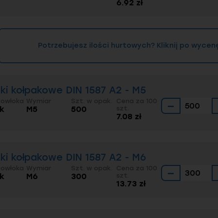
6.92 zł
Potrzebujesz ilości hurtowych? Kliknij po wycen
ki kołpakowe DIN 1587 A2 - M5
Powłoka
Wymiar
Szt. w opak.
Cena za 100
−
ak
M5
500
szt.
7.08 zł
ki kołpakowe DIN 1587 A2 - M6
Powłoka
Wymiar
Szt. w opak.
Cena za 100
−
ak
M6
300
szt.
13.73 zł