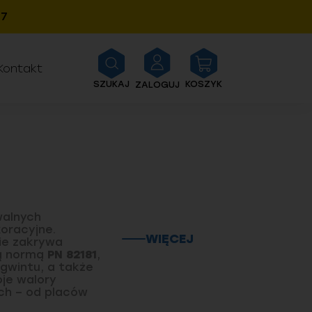
27
Kontakt
SZUKAJ
KOSZYK
ZALOGUJ
walnych
oracyjne.
WIĘCEJ
cie zakrywa
ką normą
PN 82181
,
 gwintu, a także
oje walory
ch – od placów