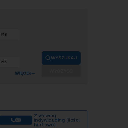
MS
asoodporna A4, Mosiądz (Ms)
WYSZUKAJ
M6
zpieczenie gwintu przed warunkami
WYCZYŚĆ
WIĘCEJ
al, nierdzewka i
o różnorodnych środowisk pracy.
inuje nie tylko wytrzymałość, ale
Z wyceną
indywidualną (ilości
hurtowe)
tu