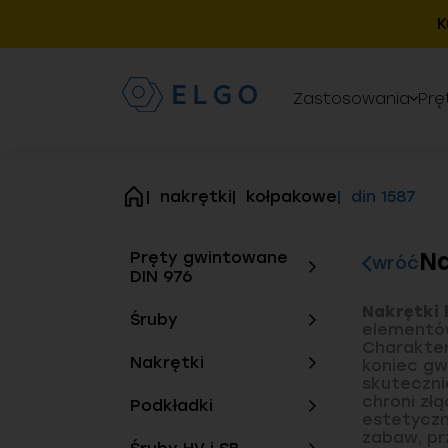
K
Zastosowania
Prę
nakrętki
kołpakowe
din 1587
strona
główna
Na
Pręty gwintowane
wróć
DIN 976
Nakrętki 
Śruby
elementów
Charakter
Nakrętki
koniec gw
skuteczni
chroni zł
Podkładki
estetyczn
zabaw, pr