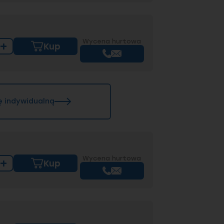
Wycena hurtowa
+
Kup
ę indywidualną
Wycena hurtowa
+
Kup