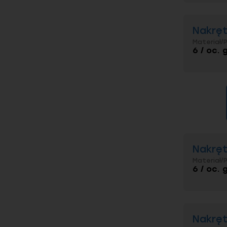
Mosiądz
Stale o
Nakręt
Rodzaje
Materiał/
6 / oc. 
Nakręt
Materiał/
6 / oc. 
Nakręt