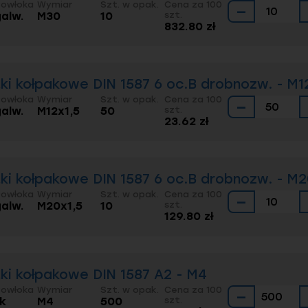
Powłoka
Wymiar
Szt. w opak.
Cena za 100
−
galw.
M30
10
szt.
832.80 zł
ki kołpakowe DIN 1587 6 oc.B drobnozw. - M1
Powłoka
Wymiar
Szt. w opak.
Cena za 100
−
galw.
M12x1,5
50
szt.
23.62 zł
ki kołpakowe DIN 1587 6 oc.B drobnozw. - M2
Powłoka
Wymiar
Szt. w opak.
Cena za 100
−
galw.
M20x1,5
10
szt.
129.80 zł
ki kołpakowe DIN 1587 A2 - M4
Powłoka
Wymiar
Szt. w opak.
Cena za 100
−
ak
M4
500
szt.