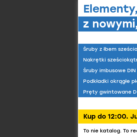
Elementy
Nakręt
Nakrętki
Materiał/
z nowymi,
6 / oc. 
Nakrętk
Często
Śruby z łbem sześci
Czy nakrę
Nakręt
bardziej 
Materiał/
Nakrętki sześciokąt
ozdobną i
6 / oc. 
mechanicz
Śruby imbusowe DIN 
Jak dobra
Podkładki okrągłe pł
jest nakr
dodaniu p
Pręty gwintowane D
długa śru
Czym różn
wysoką ko
Kup do 12:00. J
spłaszczo
Nakręt
dyskretni
To nie katalog. To r
Materiał/
6 / oc. 