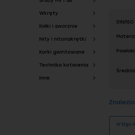
Śruby HV i SB
Wkręty
Najważ
DIN/ISO
Kołki i sworznie
Normy:
D
Materia
Nity i nitonakrętki
Dostępn
Materiał
Powłok
Korki gwintowane
Powłoki
Technika kotwienia
Zastoso
Średnic
atmosf
Inne
Nakręt
mosią
Znalezi
W ofercie
Kluczowym
przede ws
W Elgo 
Warian