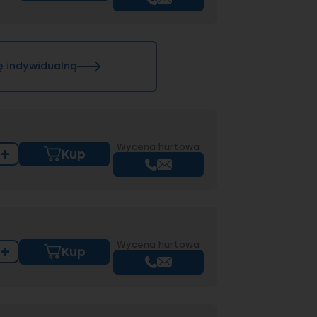
ę indywidualną
Wycena hurtowa
+
Kup
Wycena hurtowa
+
Kup