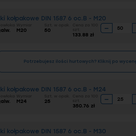
 - czym jest?
dporne na korozję (nierdzewne i kwasoodporne)
ki kołpakowe DIN 1587 6 oc.B - M20
 nakrętek i ich zastosowanie
Powłoka
Wymiar
Szt. w opak.
Cena za 100
−
galw.
M20
50
szt.
133.88 zł
Potrzebujesz ilości hurtowych? Kliknij po wycen
ki kołpakowe DIN 1587 6 oc.B - M24
Powłoka
Wymiar
Szt. w opak.
Cena za 100
−
galw.
M24
25
szt.
350.76 zł
ki kołpakowe DIN 1587 6 oc.B - M30