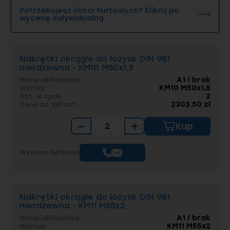
Potrzebujesz ilości hurtowych? Kliknij po
wycenę indywidualną
Nakrętki okrągłe do łożysk DIN 981
nierdzewna - KM10 M50x1,5
A1 / brak
Materiał/Powłoka
KM10 M50x1,5
Wymiar
2
Szt. w opak.
2303.50 zł
Cena za 100 szt.
−
+
Kup
Wycena hurtowa
Nakrętki okrągłe do łożysk DIN 981
nierdzewna - KM11 M55x2
A1 / brak
Materiał/Powłoka
KM11 M55x2
Wymiar