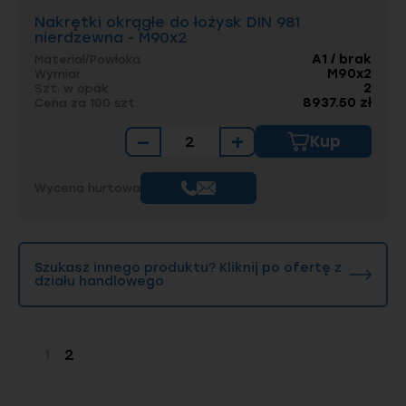
Nakrętki okrągłe do łożysk DIN 981
nierdzewna - M90x2
A1 / brak
Materiał/Powłoka
M90x2
Wymiar
2
Szt. w opak.
8937.50 zł
Cena za 100 szt.
−
+
Kup
Wycena hurtowa
Szukasz innego produktu? Kliknij po ofertę z
działu handlowego
1
2
Strona
Strona