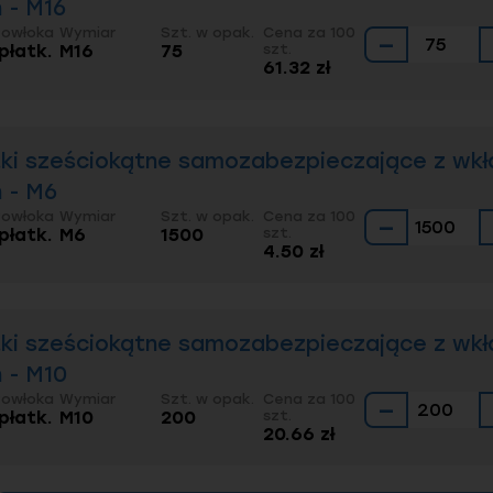
 — od ręki, z wysyłką tego samego dnia.
n - M16
Powłoka
Wymiar
Szt. w opak.
Cena za 100
−
dź więcej artykułów
 płatk.
M16
75
szt.
61.32 zł
 nakrętek i ich zastosowanie
rać nakrętkę do śruby?
ki sześciokątne samozabezpieczające z wkł
eczenie śrub i nakrętek przed odkręceniem – co robi
n - M6
ci mechaniczne nakrętek zwykłych
Powłoka
Wymiar
Szt. w opak.
Cena za 100
−
ormy muszą spełniać elementy złączne?
 płatk.
M6
1500
szt.
4.50 zł
ki sześciokątne samozabezpieczające z wkł
n - M10
Powłoka
Wymiar
Szt. w opak.
Cena za 100
−
 płatk.
M10
200
szt.
20.66 zł