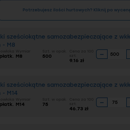
Potrzebujesz ilości hurtowych? Kliknij po wycen
ki sześciokątne samozabezpieczające z wkł
n - M8
Powłoka
Wymiar
Szt. w opak.
Cena za 100
−
 płatk.
M8
500
szt.
9.16 zł
ki sześciokątne samozabezpieczające z wkł
n - M14
Powłoka
Wymiar
Szt. w opak.
Cena za 100
−
 płatk.
M14
75
szt.
46.73 zł