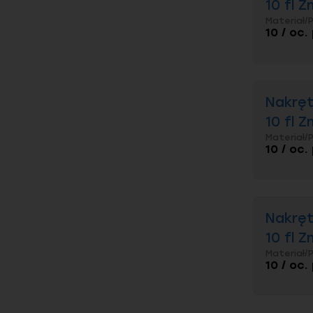
produktów
10 fl Z
Materiał/
Spraw
10 / oc.
Rodzaje
Jak dob
Nakręt
Zabezpi
10 fl Z
Własnoś
Materiał/
Jakie n
10 / oc.
Nakręt
10 fl Z
Materiał/
10 / oc.