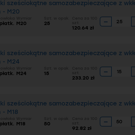
ki sześciokątne samozabezpieczające z wkł
n - M20
Powłoka
Wymiar
Szt. w opak.
Cena za 100
−
 płatk.
M20
25
szt.
120.64 zł
ki sześciokątne samozabezpieczające z wkł
n - M24
Powłoka
Wymiar
Szt. w opak.
Cena za 100
−
 płatk.
M24
15
szt.
233.20 zł
ki sześciokątne samozabezpieczające z wkł
n - M18
Powłoka
Wymiar
Szt. w opak.
Cena za 100
−
 płatk.
M18
50
szt.
92.82 zł