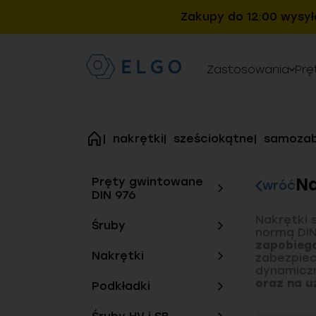
Zakupy do 12:00 wysył
Zastosowania
Prę
nakrętki
sześciokątne
samozab
strona
główna
Na
Pręty gwintowane
wróć
DIN 976
Nakrętki 
Śruby
normą DIN
zapobiega
Nakrętki
zabezpiec
dynamicz
oraz na u
Podkładki