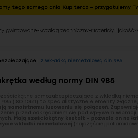
amy tego samego dnia. Kup teraz – przygotujemy Tw
ty gwintowane
Katalog techniczny
Materiały i jakość
ezpieczające
z wkładką niemetalową din 985
krętka według normy DIN 985
sześciokątne samozabezpieczające z wkładką niem
 985 (ISO 10511) to specjalistyczne elementy złączne
ją samoistnemu luzowaniu się połączeń
. Zapewnia
zenie przed odkręcaniem się pod wpływem wibracji
nych.
Mają sześciokątny kształt – pozwala on na ł
życie wkładki niemetalowej
(najczęściej poliamidowe