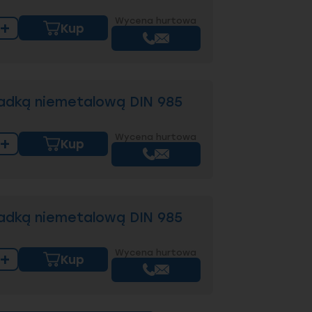
Wycena hurtowa
+
Kup
adką niemetalową DIN 985
ć, aby połączenie było trwałe?
Wycena hurtowa
+
Kup
adką niemetalową DIN 985
Wycena hurtowa
+
Kup