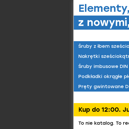
6/8 / oc
Elementy
Przeg
z nowymi,
Nakrętk
metryc
Nakręt
Nakrętk
6/8 oc
metryc
Śruby z łbem sześci
Materiał/
Przyk
6/8 / oc
Nakrętki sześciokąt
Śruby imbusowe DIN 
Nakrętk
Podkładki okrągłe pł
Częst
Nakręt
Pręty gwintowane D
fl Zn c
Jak dział
Materiał/
Wkładka p
8 / oc. 
samoczynn
Kup do 12:00. J
Czy nakrę
Możliwe j
To nie katalog. To r
poliamido