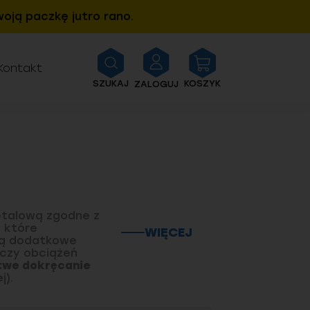
oją paczkę jutro rano.
Kontakt
SZUKAJ
KOSZYK
ZALOGUJ
etalową zgodne z
, które
WIĘCEJ
ją dodatkowe
 czy obciążeń
atwe dokręcanie
j).