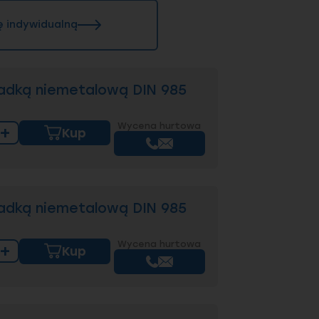
ę indywidualną
adką niemetalową DIN 985
Wycena hurtowa
+
Kup
adką niemetalową DIN 985
Wycena hurtowa
+
Kup