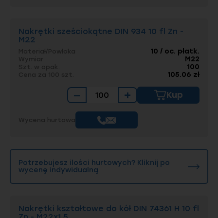
Nakrętki sześciokątne DIN 934 10 fl Zn -
M22
10 / oc. płatk.
Materiał/Powłoka
M22
Wymiar
100
Szt. w opak.
105.06 zł
Cena za 100 szt.
−
+
Kup
Wycena hurtowa
Potrzebujesz ilości hurtowych? Kliknij po
wycenę indywidualną
Nakrętki kształtowe do kół DIN 74361 H 10 fl
Zn - M22x1,5