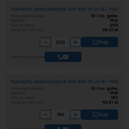
Nakrętki sześciokątne DIN 934 10 oc.B - M16
10 / oc. galw.
Materiał/Powłoka
M16
Wymiar
200
Szt. w opak.
28.21 zł
Cena za 100 szt.
−
+
Kup
Wycena hurtowa
Nakrętki sześciokątne DIN 934 10 oc.B - M18
10 / oc. galw.
Materiał/Powłoka
M18
Wymiar
150
Szt. w opak.
42.51 zł
Cena za 100 szt.
−
+
Kup