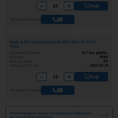
−
+
Kup
Wycena hurtowa
Nakrętki sześciokątne DIN 934 10 fl Zn -
M30
10 / oc. płatk.
Materiał/Powłoka
M30
Wymiar
25
Szt. w opak.
320.20 zł
Cena za 100 szt.
−
+
Kup
Wycena hurtowa
Potrzebujesz ilości hurtowych? Kliknij po
wycenę indywidualną