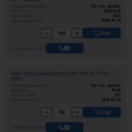
10 / oc. płatk.
Materiał/Powłoka
M22x1,5
Wymiar
100
Szt. w opak.
588.31 zł
Cena za 100 szt.
−
+
Kup
Wycena hurtowa
Nakrętki sześciokątne DIN 934 10 fl Zn -
M24
10 / oc. płatk.
Materiał/Powłoka
M24
Wymiar
50
Szt. w opak.
154.38 zł
Cena za 100 szt.
−
+
Kup
Wycena hurtowa