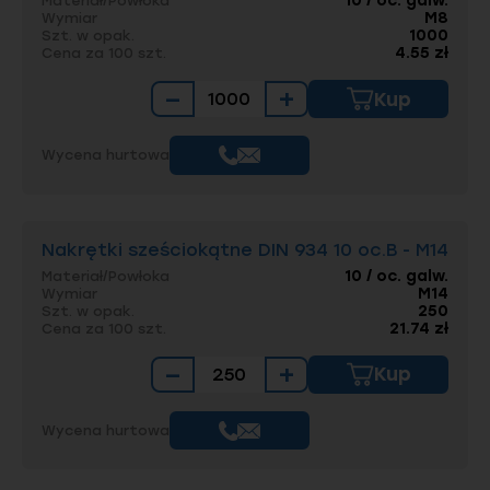
10 / oc. galw.
Materiał/Powłoka
M8
Wymiar
1000
Szt. w opak.
4.55 zł
Cena za 100 szt.
−
+
Kup
Wycena hurtowa
Nakrętki sześciokątne DIN 934 10 oc.B - M14
10 / oc. galw.
Materiał/Powłoka
M14
Wymiar
250
Szt. w opak.
21.74 zł
Cena za 100 szt.
−
+
Kup
Wycena hurtowa