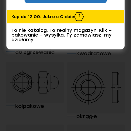
Kup do 12:00. Jutro u Ciebie
To nie katalog. To realny magazyn. Klik –
pakowanie – wysyłka. Ty zamawiasz, my
działamy.
do zgrzewania
kwadratowe
kołpakowe
okrągłe