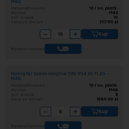
M42
10 / oc. płatk.
Materiał/Powłoka
M42
Wymiar
10
Szt. w opak.
1117.90 zł
Cena za 100 szt.
−
+
Kup
Wycena hurtowa
Nakrętki sześciokątne DIN 934 10 fl Zn -
M48
10 / oc. płatk.
Materiał/Powłoka
M48
Wymiar
5
Szt. w opak.
1589.00 zł
Cena za 100 szt.
−
+
Kup
Wycena hurtowa