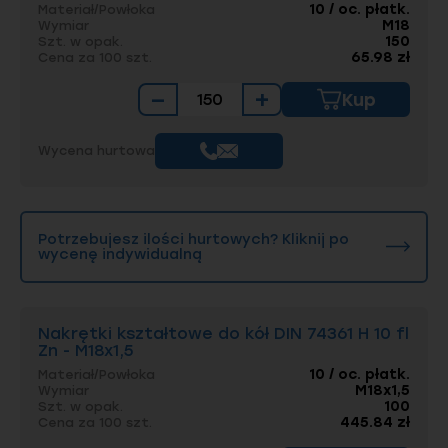
10 / oc. płatk.
Materiał/Powłoka
M18
Wymiar
150
Szt. w opak.
65.98 zł
Cena za 100 szt.
−
+
Kup
Wycena hurtowa
Potrzebujesz ilości hurtowych? Kliknij po
wycenę indywidualną
Nakrętki kształtowe do kół DIN 74361 H 10 fl
Zn - M18x1,5
10 / oc. płatk.
Materiał/Powłoka
M18x1,5
Wymiar
100
Szt. w opak.
445.84 zł
Cena za 100 szt.