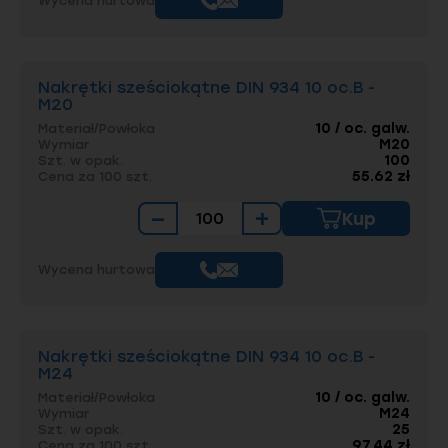
Wycena hurtowa
Nakrętki sześciokątne DIN 934 10 oc.B -
M20
10 / oc. galw.
Materiał/Powłoka
M20
Wymiar
100
Szt. w opak.
55.62 zł
Cena za 100 szt.
−
+
Kup
Wycena hurtowa
Nakrętki sześciokątne DIN 934 10 oc.B -
M24
10 / oc. galw.
Materiał/Powłoka
M24
Wymiar
25
Szt. w opak.
97.44 zł
Cena za 100 szt.