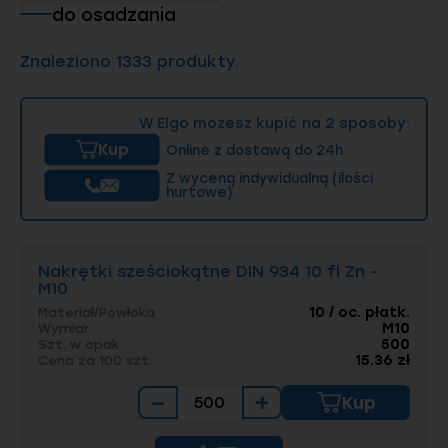
do osadzania
Znaleziono 1333 produkty.
W Elgo możesz kupić na 2 sposoby:
Kup
Online z dostawą do 24h
Z wyceną indywidualną (ilości
hurtowe)
Nakrętki sześciokątne DIN 934 10 fl Zn -
M10
10 / oc. płatk.
Materiał/Powłoka
M10
Wymiar
500
Szt. w opak.
15.36 zł
Cena za 100 szt.
−
+
Kup