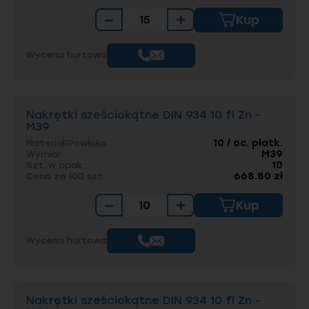
−
+
Kup
Wycena hurtowa
Nakrętki sześciokątne DIN 934 10 fl Zn -
M39
10 / oc. płatk.
Materiał/Powłoka
M39
Wymiar
10
Szt. w opak.
668.80 zł
Cena za 100 szt.
−
+
Kup
Wycena hurtowa
Nakrętki sześciokątne DIN 934 10 fl Zn -