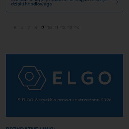
działu handlowego
5
6
7
8
9
10
11
12
13
14
Strona
Strona
Strona
Strona
Strona
Strona
Strona
Strona
Strona
Strona
© ELGO Wszystkie prawa zastrzeżone 2026