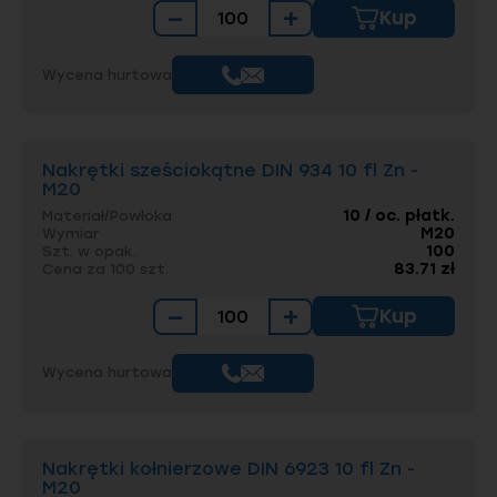
−
+
Kup
Wycena hurtowa
Nakrętki sześciokątne DIN 934 10 fl Zn -
M20
10 / oc. płatk.
Materiał/Powłoka
M20
Wymiar
100
Szt. w opak.
83.71 zł
Cena za 100 szt.
−
+
Kup
Wycena hurtowa
Nakrętki kołnierzowe DIN 6923 10 fl Zn -
M20