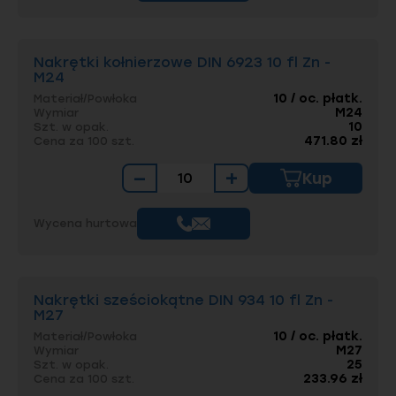
Nakrętki kołnierzowe DIN 6923 10 fl Zn -
M24
10 / oc. płatk.
Materiał/Powłoka
M24
Wymiar
10
Szt. w opak.
471.80 zł
Cena za 100 szt.
−
+
Kup
Wycena hurtowa
Nakrętki sześciokątne DIN 934 10 fl Zn -
M27
10 / oc. płatk.
Materiał/Powłoka
M27
Wymiar
25
Szt. w opak.
233.96 zł
Cena za 100 szt.