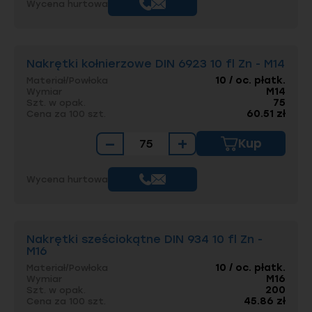
Wycena hurtowa
Nakrętki kołnierzowe DIN 6923 10 fl Zn - M14
10 / oc. płatk.
Materiał/Powłoka
M14
Wymiar
75
Szt. w opak.
60.51 zł
Cena za 100 szt.
−
+
Kup
Wycena hurtowa
Nakrętki sześciokątne DIN 934 10 fl Zn -
M16
10 / oc. płatk.
Materiał/Powłoka
M16
Wymiar
200
Szt. w opak.
45.86 zł
Cena za 100 szt.