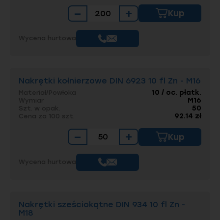
−
+
Kup
Wycena hurtowa
Nakrętki kołnierzowe DIN 6923 10 fl Zn - M16
10 / oc. płatk.
Materiał/Powłoka
M16
Wymiar
50
Szt. w opak.
92.14 zł
Cena za 100 szt.
−
+
Kup
Wycena hurtowa
Nakrętki sześciokątne DIN 934 10 fl Zn -
M18