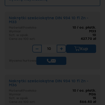
Nakrętki sześciokątne DIN 934 10 fl Zn -
M33
10 / oc. płatk.
Materiał/Powłoka
M33
Wymiar
10
Szt. w opak.
427.70 zł
Cena za 100 szt.
−
+
Kup
Wycena hurtowa
Nakrętki sześciokątne DIN 934 10 fl Zn -
M36
10 / oc. płatk.
Materiał/Powłoka
M36
Wymiar
15
Szt. w opak.
566.40 zł
Cena za 100 szt.