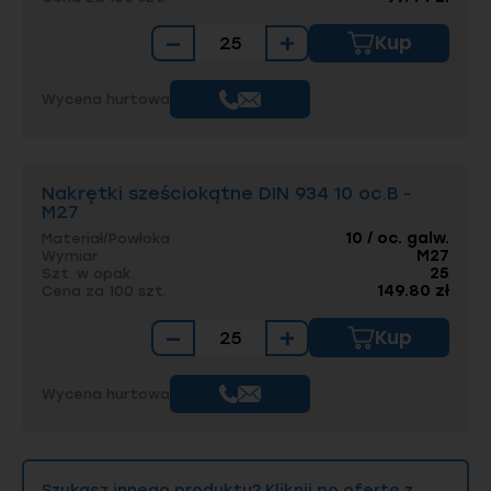
−
+
Kup
Wycena hurtowa
Nakrętki sześciokątne DIN 934 10 oc.B -
M27
10 / oc. galw.
Materiał/Powłoka
M27
Wymiar
25
Szt. w opak.
149.80 zł
Cena za 100 szt.
−
+
Kup
Wycena hurtowa
Szukasz innego produktu? Kliknij po ofertę z