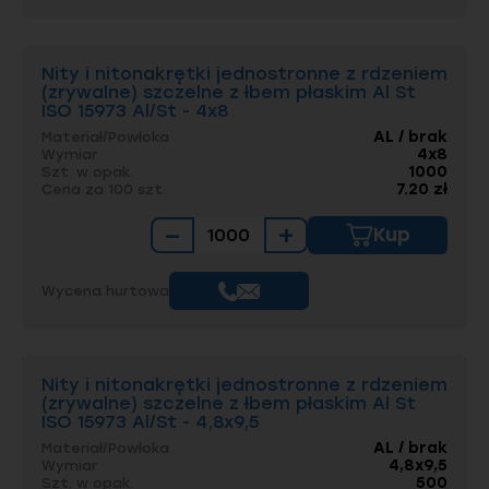
Nity i nitonakrętki jednostronne z rdzeniem
(zrywalne) szczelne z łbem płaskim Al St
ISO 15973 Al/St - 4x8
AL / brak
Materiał/Powłoka
4x8
Wymiar
1000
Szt. w opak.
7.20 zł
Cena za 100 szt.
−
+
Kup
Wycena hurtowa
Nity i nitonakrętki jednostronne z rdzeniem
(zrywalne) szczelne z łbem płaskim Al St
ISO 15973 Al/St - 4,8x9,5
AL / brak
Materiał/Powłoka
4,8x9,5
Wymiar
500
Szt. w opak.