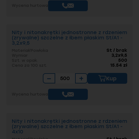
Wycena hurtowa
Nity i nitonakrętki jednostronne z rdzeniem
(zrywalne) szczelne z łbem płaskim St/A1 -
3,2x9,5
St / brak
Materiał/Powłoka
3,2x9,5
Wymiar
500
Szt. w opak.
15.54 zł
Cena za 100 szt.
−
+
Kup
Wycena hurtowa
Nity i nitonakrętki jednostronne z rdzeniem
(zrywalne) szczelne z łbem płaskim St/A1 -
4x10