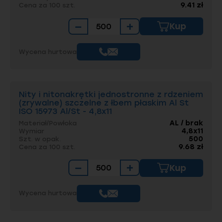
9.41 zł
Cena za 100 szt.
−
+
Kup
Wycena hurtowa
Nity i nitonakrętki jednostronne z rdzeniem
(zrywalne) szczelne z łbem płaskim Al St
ISO 15973 Al/St - 4,8x11
AL / brak
Materiał/Powłoka
4,8x11
Wymiar
500
Szt. w opak.
9.68 zł
Cena za 100 szt.
−
+
Kup
Wycena hurtowa