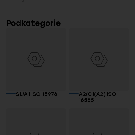
1
2
Strona
Strona
Podkategorie
St/A1 ISO 15976
A2/C1(A2) ISO
16585