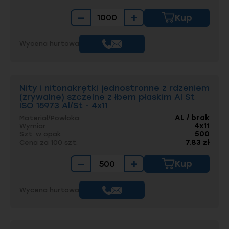
szczelnych.
−
+
Kup
Oferujemy nity szczelne w w wersjach z łbem:
stożkowym (Al/St), płaskim (Cu/St, Al/A2, Al/Al,
Wycena hurtowa
A2/A2, St / St, Al/St), płaskim powiększonym
(Al/St).
Dzięki tak bogatej ofercie każdy znajdzie nit
Nity i nitonakrętki jednostronne z rdzeniem
dostosowany do swoich potrzeb.
(zrywalne) szczelne z łbem płaskim Al St
Różnorodność materiałów pozwala
ISO 15973 Al/St - 4x11
dostosować nit nie tylko do środowiska
ale i łączonych materiałów tak, aby ryzyko
AL / brak
Materiał/Powłoka
powstania korozji zostało zniwelowane
4x11
Wymiar
do minimum. Warto też dodać, że nity zrywalne
500
Szt. w opak.
7.83 zł
Cena za 100 szt.
miedziane mogą być stosowane
w środowiskach agresywnych o klasie
−
+
korozyjności C2.
Kup
Wycena hurtowa