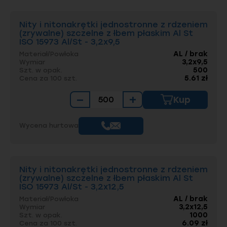
miejscach, gdzie występuje dość duża ilość
wilgoci, lub istnieje konieczność wykorzystania
produktów wykonanych z takich materiałów,
Nity i nitonakrętki jednostronne z rdzeniem
które zapewniają odporność na działanie
(zrywalne) szczelne z łbem płaskim Al St
warunków atmosferycznych, w tym przede
ISO 15973 Al/St - 3,2x9,5
wszystkim opadów. Stąd też nity zrywalne
AL / brak
Materiał/Powłoka
szczelne bardzo często używa się w pracach
3,2x9,5
Wymiar
przy pokryciach dachów.
500
Szt. w opak.
5.61 zł
Cena za 100 szt.
Nity zrywalne szczelne mogą być wykonane
−
+
z różnego rodzaju materiału. Najczęściej
Kup
do różnego rodzaju prac wykorzytuje się nity
wykonane z aluminium, stali nierdzewnej
lub stali kwasoodpornej. Powszechnie używane
Wycena hurtowa
są także nity szczelne aluminiowo-stalowe
(gdzie np. szyjka wykonana jest ze stali, a łebek
z aluminium) i aluminiowo-nierdzewne. Wybór
odpowiedniego nita szczelnego jest związany
Nity i nitonakrętki jednostronne z rdzeniem
z rodzajem wykonywanych przez nas prac.
(zrywalne) szczelne z łbem płaskim Al St
W przypadku łączenia konstrukcji w środowisku
ISO 15973 Al/St - 3,2x12,5
od użej wilgotności najlepiej wybrać nity
szczelne wykonane ze stali nierdzewnej, które
AL / brak
Materiał/Powłoka
3,2x12,5
Wymiar
będą zdecydowanie bardziej odporne
1000
Szt. w opak.
na działania korozji. W ofercie firmy ELGO
6.09 zł
Cena za 100 szt.
dostępna jest szeroka oferta nitów zrywanych