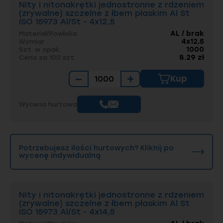
Nity i nitonakrętki jednostronne z rdzeniem
(zrywalne) szczelne z łbem płaskim Al St
ISO 15973 Al/St - 4x12,5
AL / brak
Materiał/Powłoka
4x12,5
Wymiar
1000
Szt. w opak.
8.29 zł
Cena za 100 szt.
−
+
Kup
Wycena hurtowa
Potrzebujesz ilości hurtowych? Kliknij po
wycenę indywidualną
Nity i nitonakrętki jednostronne z rdzeniem
(zrywalne) szczelne z łbem płaskim Al St
ISO 15973 Al/St - 4x14,5