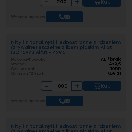
−
+
Kup
Wycena hurtowa
Nity i nitonakrętki jednostronne z rdzeniem
(zrywalne) szczelne z łbem płaskim Al St
ISO 15973 Al/St - 4x9,5
AL / brak
Materiał/Powłoka
4x9,5
Wymiar
1000
Szt. w opak.
7.59 zł
Cena za 100 szt.
−
+
Kup
Wycena hurtowa
Nity i nitonakrętki jednostronne z rdzeniem
(zrywalne) szczelne z łbem płaskim Al St