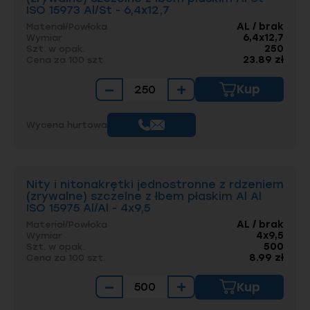
ISO 15973 Al/St - 6,4x12,7
AL / brak
Materiał/Powłoka
6,4x12,7
Wymiar
250
Szt. w opak.
23.89 zł
Cena za 100 szt.
−
+
Kup
Wycena hurtowa
Nity i nitonakrętki jednostronne z rdzeniem
(zrywalne) szczelne z łbem płaskim Al Al
ISO 15975 Al/Al - 4x9,5
AL / brak
Materiał/Powłoka
4x9,5
Wymiar
500
Szt. w opak.
8.99 zł
Cena za 100 szt.
−
+
Kup