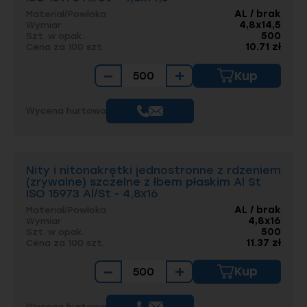
AL / brak
Materiał/Powłoka
4,8x14,5
Wymiar
500
Szt. w opak.
10.71 zł
Cena za 100 szt.
−
+
Kup
Wycena hurtowa
Nity i nitonakrętki jednostronne z rdzeniem
(zrywalne) szczelne z łbem płaskim Al St
ISO 15973 Al/St - 4,8x16
AL / brak
Materiał/Powłoka
4,8x16
Wymiar
500
Szt. w opak.
11.37 zł
Cena za 100 szt.
−
+
Kup
Wycena hurtowa