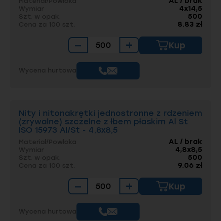
AL / brak
Materiał/Powłoka
4x14,5
Wymiar
500
Szt. w opak.
8.83 zł
Cena za 100 szt.
−
+
Kup
Wycena hurtowa
Nity i nitonakrętki jednostronne z rdzeniem
(zrywalne) szczelne z łbem płaskim Al St
ISO 15973 Al/St - 4,8x8,5
AL / brak
Materiał/Powłoka
4,8x8,5
Wymiar
500
Szt. w opak.
9.06 zł
Cena za 100 szt.
−
+
Kup
Wycena hurtowa