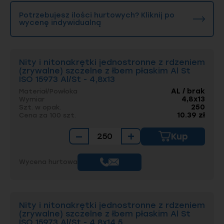
Potrzebujesz ilości hurtowych? Kliknij po
wycenę indywidualną
Nity i nitonakrętki jednostronne z rdzeniem
(zrywalne) szczelne z łbem płaskim Al St
ISO 15973 Al/St - 4,8x13
AL / brak
Materiał/Powłoka
4,8x13
Wymiar
250
Szt. w opak.
10.39 zł
Cena za 100 szt.
−
+
Kup
Wycena hurtowa
Nity i nitonakrętki jednostronne z rdzeniem
(zrywalne) szczelne z łbem płaskim Al St
ISO 15973 Al/St - 4,8x14,5