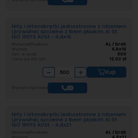
Nity i nitonakrętki jednostronne z rdzeniem
(zrywalne) szczelne z łbem płaskim Al St
ISO 15973 Al/St - 4,8x18
AL / brak
Materiał/Powłoka
4,8x18
Wymiar
500
Szt. w opak.
12.02 zł
Cena za 100 szt.
−
+
Kup
Wycena hurtowa
Nity i nitonakrętki jednostronne z rdzeniem
(zrywalne) szczelne z łbem płaskim Al St
ISO 15973 Al/St - 4,8x21
AL / brak
Materiał/Powłoka
4,8x21
Wymiar