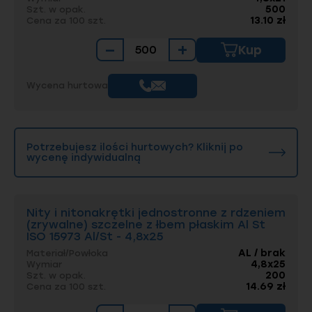
500
Szt. w opak.
13.10 zł
Cena za 100 szt.
−
+
Kup
Wycena hurtowa
Potrzebujesz ilości hurtowych? Kliknij po
wycenę indywidualną
Nity i nitonakrętki jednostronne z rdzeniem
(zrywalne) szczelne z łbem płaskim Al St
ISO 15973 Al/St - 4,8x25
AL / brak
Materiał/Powłoka
4,8x25
Wymiar
200
Szt. w opak.
14.69 zł
Cena za 100 szt.