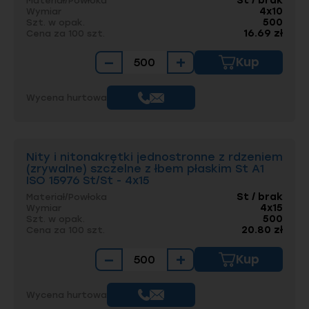
St / brak
Materiał/Powłoka
4x10
Wymiar
500
Szt. w opak.
16.69 zł
Cena za 100 szt.
−
+
Kup
Wycena hurtowa
Nity i nitonakrętki jednostronne z rdzeniem
(zrywalne) szczelne z łbem płaskim St A1
ISO 15976 St/St - 4x15
St / brak
Materiał/Powłoka
4x15
Wymiar
500
Szt. w opak.
20.80 zł
Cena za 100 szt.
−
+
Kup
Wycena hurtowa