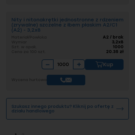
Nity i nitonakrętki jednostronne z rdzeniem
(zrywalne) szczelne z łbem płaskim A2/C1
(A2) - 3,2x8
A2 / brak
Materiał/Powłoka
3,2x8
Wymiar
1000
Szt. w opak.
20.35 zł
Cena za 100 szt.
−
+
Kup
Wycena hurtowa
Szukasz innego produktu? Kliknij po ofertę z
działu handlowego