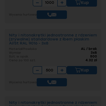
−
+
Kup
Wycena hurtowa
Nity i nitonakrętki jednostronne z rdzeniem
(zrywalne) standardowe z łbem płaskim
Al/St RAL 9016 - 3x8
AL / brak
Materiał/Powłoka
3x8
Wymiar
500
Szt. w opak.
4.32 zł
Cena za 100 szt.
−
+
Kup
Wycena hurtowa
Nity i nitonakrętki jednostronne z rdzeniem