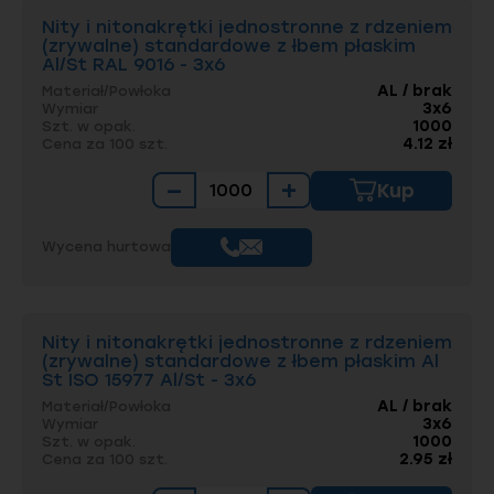
Nity i nitonakrętki jednostronne z rdzeniem
(zrywalne) standardowe z łbem płaskim
Al/St RAL 9016 - 3x6
AL / brak
Materiał/Powłoka
3x6
Wymiar
1000
Szt. w opak.
4.12 zł
Cena za 100 szt.
−
+
Kup
Wycena hurtowa
Nity i nitonakrętki jednostronne z rdzeniem
(zrywalne) standardowe z łbem płaskim Al
St ISO 15977 Al/St - 3x6
AL / brak
Materiał/Powłoka
3x6
Wymiar
1000
Szt. w opak.
2.95 zł
Cena za 100 szt.