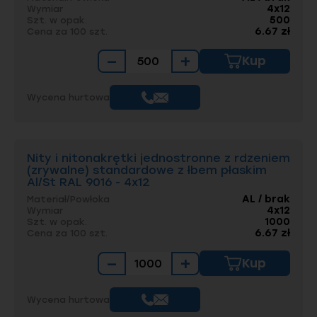
4x12
Wymiar
500
Szt. w opak.
6.67 zł
Cena za 100 szt.
−
+
Kup
Wycena hurtowa
Nity i nitonakrętki jednostronne z rdzeniem
(zrywalne) standardowe z łbem płaskim
Al/St RAL 9016 - 4x12
AL / brak
Materiał/Powłoka
4x12
Wymiar
1000
Szt. w opak.
6.67 zł
Cena za 100 szt.
−
+
Kup
Wycena hurtowa