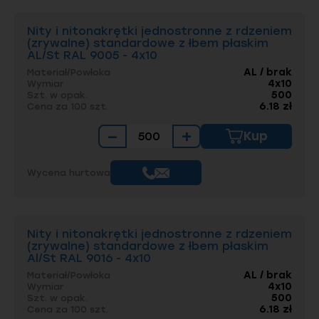
Nity i nitonakrętki jednostronne z rdzeniem
(zrywalne) standardowe z łbem płaskim
AL/St RAL 9005 - 4x10
AL / brak
Materiał/Powłoka
4x10
Wymiar
500
Szt. w opak.
6.18 zł
Cena za 100 szt.
−
+
Kup
Wycena hurtowa
Nity i nitonakrętki jednostronne z rdzeniem
(zrywalne) standardowe z łbem płaskim
Al/St RAL 9016 - 4x10
AL / brak
Materiał/Powłoka
4x10
Wymiar
500
Szt. w opak.
6.18 zł
Cena za 100 szt.