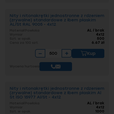
Nity i nitonakrętki jednostronne z rdzeniem
(zrywalne) standardowe z łbem płaskim
AL/St RAL 9005 - 4x12
AL / brak
Materiał/Powłoka
4x12
Wymiar
500
Szt. w opak.
6.67 zł
Cena za 100 szt.
−
+
Kup
Wycena hurtowa
Nity i nitonakrętki jednostronne z rdzeniem
(zrywalne) standardowe z łbem płaskim Al
St ISO 15977 Al/St - 4x12
AL / brak
Materiał/Powłoka
4x12
Wymiar
1000
Szt. w opak.