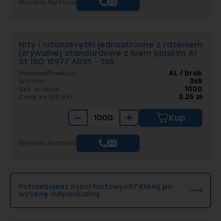
Wycena hurtowa
Nity i nitonakrętki jednostronne z rdzeniem
(zrywalne) standardowe z łbem płaskim Al
St ISO 15977 Al/St - 3x5
AL / brak
Materiał/Powłoka
3x5
Wymiar
1000
Szt. w opak.
3.25 zł
Cena za 100 szt.
−
+
Kup
Wycena hurtowa
Potrzebujesz ilości hurtowych? Kliknij po
wycenę indywidualną