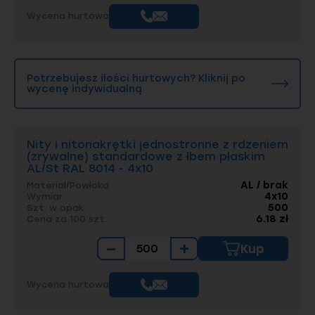
Wycena hurtowa
Potrzebujesz ilości hurtowych? Kliknij po
wycenę indywidualną
Nity i nitonakrętki jednostronne z rdzeniem
(zrywalne) standardowe z łbem płaskim
AL/St RAL 8014 - 4x10
AL / brak
Materiał/Powłoka
4x10
Wymiar
500
Szt. w opak.
6.18 zł
Cena za 100 szt.
−
+
Kup
Wycena hurtowa