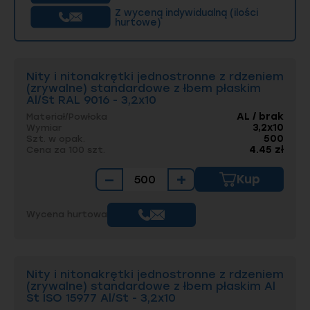
Z wyceną indywidualną (ilości
hurtowe)
Nity i nitonakrętki jednostronne z rdzeniem
(zrywalne) standardowe z łbem płaskim
Al/St RAL 9016 - 3,2x10
AL / brak
Materiał/Powłoka
3,2x10
Wymiar
500
Szt. w opak.
4.45 zł
Cena za 100 szt.
−
+
Kup
Wycena hurtowa
Nity i nitonakrętki jednostronne z rdzeniem
(zrywalne) standardowe z łbem płaskim Al
St ISO 15977 Al/St - 3,2x10