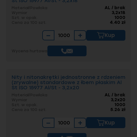
St ISO 15977 Al/St - 3,2x18
AL / brak
Materiał/Powłoka
3,2x18
Wymiar
1000
Szt. w opak.
4.40 zł
Cena za 100 szt.
−
+
Kup
Wycena hurtowa
Nity i nitonakrętki jednostronne z rdzeniem
(zrywalne) standardowe z łbem płaskim Al
St ISO 15977 Al/St - 3,2x20
AL / brak
Materiał/Powłoka
3,2x20
Wymiar
1000
Szt. w opak.
5.26 zł
Cena za 100 szt.
−
+
Kup