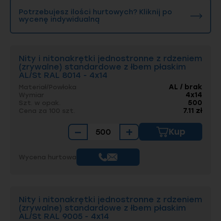
Potrzebujesz ilości hurtowych? Kliknij po
wycenę indywidualną
Nity i nitonakrętki jednostronne z rdzeniem
(zrywalne) standardowe z łbem płaskim
AL/St RAL 8014 - 4x14
AL / brak
Materiał/Powłoka
4x14
Wymiar
500
Szt. w opak.
7.11 zł
Cena za 100 szt.
−
+
Kup
Wycena hurtowa
Nity i nitonakrętki jednostronne z rdzeniem
(zrywalne) standardowe z łbem płaskim
AL/St RAL 9005 - 4x14