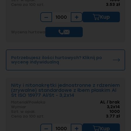
3.53 zł
Cena za 100 szt.
−
+
Kup
Wycena hurtowa
Potrzebujesz ilości hurtowych? Kliknij po
wycenę indywidualną
Nity i nitonakrętki jednostronne z rdzeniem
(zrywalne) standardowe z łbem płaskim Al
St ISO 15977 Al/St - 3,2x14
AL / brak
Materiał/Powłoka
3,2x14
Wymiar
1000
Szt. w opak.
3.77 zł
Cena za 100 szt.
−
+
Kup