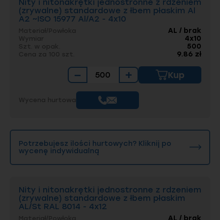
Nity i nitonakrętki jednostronne z rdzeniem
(zrywalne) standardowe z łbem płaskim Al
A2 ~ISO 15977 Al/A2 - 4x10
AL / brak
Materiał/Powłoka
4x10
Wymiar
500
Szt. w opak.
9.86 zł
Cena za 100 szt.
−
+
Kup
Wycena hurtowa
Potrzebujesz ilości hurtowych? Kliknij po
wycenę indywidualną
Nity i nitonakrętki jednostronne z rdzeniem
(zrywalne) standardowe z łbem płaskim
AL/St RAL 8014 - 4x12
AL / brak
Materiał/Powłoka