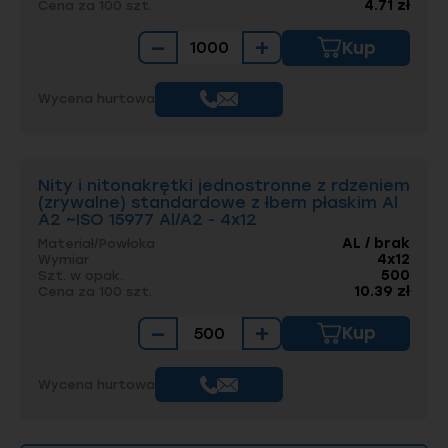
4.71 zł
Cena za 100 szt.
−
+
Kup
Wycena hurtowa
Nity i nitonakrętki jednostronne z rdzeniem
(zrywalne) standardowe z łbem płaskim Al
A2 ~ISO 15977 Al/A2 - 4x12
AL / brak
Materiał/Powłoka
4x12
Wymiar
500
Szt. w opak.
10.39 zł
Cena za 100 szt.
−
+
Kup
Wycena hurtowa