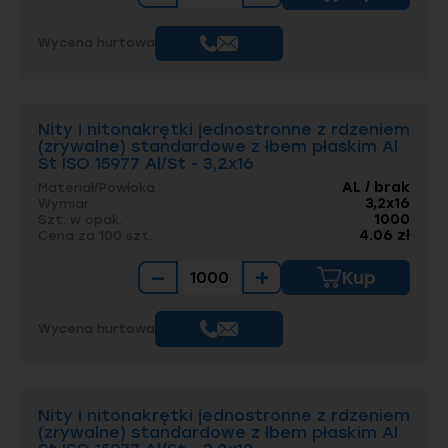
Wycena hurtowa
Nity i nitonakrętki jednostronne z rdzeniem
(zrywalne) standardowe z łbem płaskim Al
St ISO 15977 Al/St - 3,2x16
AL / brak
Materiał/Powłoka
3,2x16
Wymiar
1000
Szt. w opak.
4.06 zł
Cena za 100 szt.
−
+
Kup
Wycena hurtowa
Nity i nitonakrętki jednostronne z rdzeniem
(zrywalne) standardowe z łbem płaskim Al