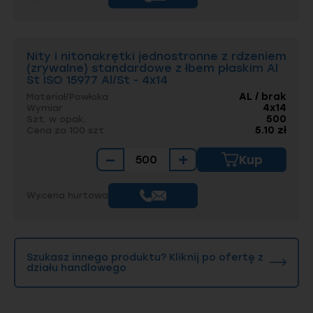
Nity i nitonakrętki jednostronne z rdzeniem
(zrywalne) standardowe z łbem płaskim Al
St ISO 15977 Al/St - 4x14
AL / brak
Materiał/Powłoka
4x14
Wymiar
500
Szt. w opak.
5.10 zł
Cena za 100 szt.
−
+
Kup
Wycena hurtowa
Szukasz innego produktu? Kliknij po ofertę z
działu handlowego