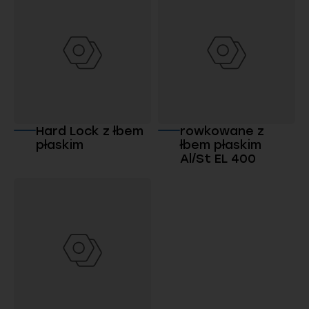
Hard Lock z łbem
rowkowane z
płaskim
łbem płaskim
Al/St EL 400