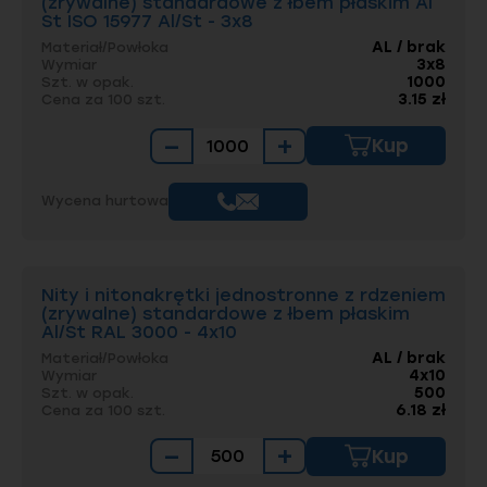
(zrywalne) standardowe z łbem płaskim Al
St ISO 15977 Al/St - 3x8
AL / brak
Materiał/Powłoka
3x8
Wymiar
1000
Szt. w opak.
3.15 zł
Cena za 100 szt.
−
+
Kup
Wycena hurtowa
Nity i nitonakrętki jednostronne z rdzeniem
(zrywalne) standardowe z łbem płaskim
Al/St RAL 3000 - 4x10
AL / brak
Materiał/Powłoka
4x10
Wymiar
500
Szt. w opak.
6.18 zł
Cena za 100 szt.
−
+
Kup