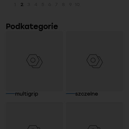
1
2
3
4
5
6
7
8
9
10
Strona
Strona
Strona
Strona
Strona
Strona
Strona
Strona
Strona
Strona
Podkategorie
multigrip
szczelne