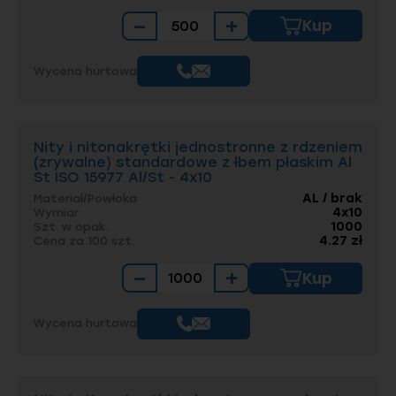
−
+
Kup
Wycena hurtowa
Nity i nitonakrętki jednostronne z rdzeniem
(zrywalne) standardowe z łbem płaskim Al
St ISO 15977 Al/St - 4x10
AL / brak
Materiał/Powłoka
4x10
Wymiar
1000
Szt. w opak.
4.27 zł
Cena za 100 szt.
−
+
Kup
Wycena hurtowa