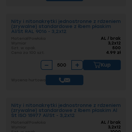
Nity i nitonakrętki jednostronne z rdzeniem
(zrywalne) standardowe z łbem płaskim
Al/St RAL 9016 - 3,2x12
AL / brak
Materiał/Powłoka
3,2x12
Wymiar
500
Szt. w opak.
4.99 zł
Cena za 100 szt.
−
+
Kup
Wycena hurtowa
Nity i nitonakrętki jednostronne z rdzeniem
(zrywalne) standardowe z łbem płaskim Al
St ISO 15977 Al/St - 3,2x12
AL / brak
Materiał/Powłoka
3,2x12
Wymiar
1000
Szt. w opak.