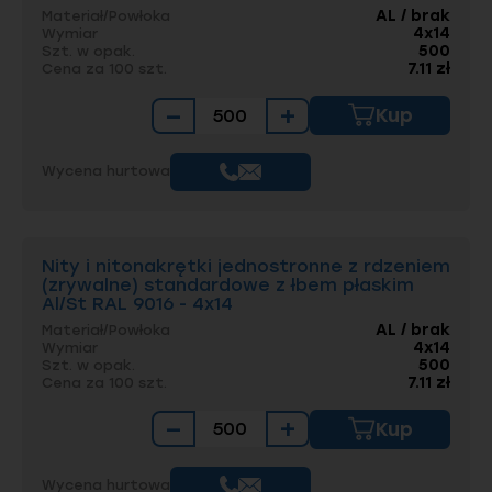
AL / brak
Materiał/Powłoka
4x14
Wymiar
500
Szt. w opak.
7.11 zł
Cena za 100 szt.
−
+
Kup
Wycena hurtowa
Nity i nitonakrętki jednostronne z rdzeniem
(zrywalne) standardowe z łbem płaskim
Al/St RAL 9016 - 4x14
AL / brak
Materiał/Powłoka
4x14
Wymiar
500
Szt. w opak.
7.11 zł
Cena za 100 szt.
−
+
Kup
Wycena hurtowa