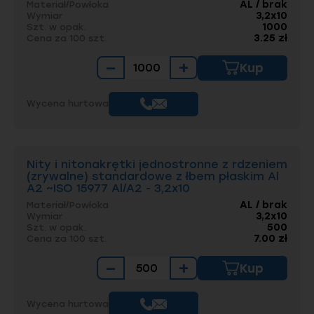
AL / brak
Materiał/Powłoka
3,2x10
Wymiar
1000
Szt. w opak.
3.25 zł
Cena za 100 szt.
−
+
Kup
Wycena hurtowa
Nity i nitonakrętki jednostronne z rdzeniem
(zrywalne) standardowe z łbem płaskim Al
A2 ~ISO 15977 Al/A2 - 3,2x10
AL / brak
Materiał/Powłoka
3,2x10
Wymiar
500
Szt. w opak.
7.00 zł
Cena za 100 szt.
−
+
Kup
Wycena hurtowa