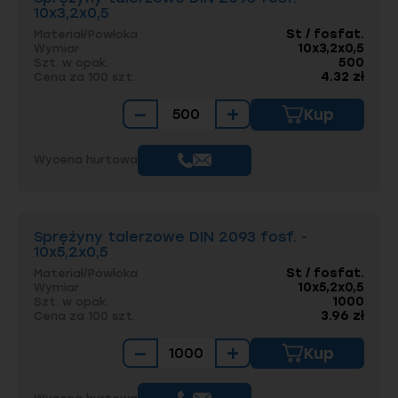
stalowych oraz maszynach i urządzeniach
10x3,2x0,5
przemysłowych.
St / fosfat.
Materiał/Powłoka
10x3,2x0,5
Wymiar
Elgo, jako zaufany dostawca komponentów
500
Szt. w opak.
złącznych, oferuje
konkurencyjne ceny
,
4.32 zł
Cena za 100 szt.
terminowe dostawy
oraz
fachową obsługę
, co
umożliwia naszym klientom realizację
−
+
Kup
najbardziej wymagających projektów
inżynieryjnych. Wybierając sprężyny talerzowe
DIN 2093 od Elgo, zyskują Państwo pewność
Wycena hurtowa
jakości i niezawodności.
Sprężyny talerzowe DIN 2093 fosf. -
10x5,2x0,5
St / fosfat.
Materiał/Powłoka
10x5,2x0,5
Wymiar
1000
Szt. w opak.
3.96 zł
Cena za 100 szt.
−
+
Kup