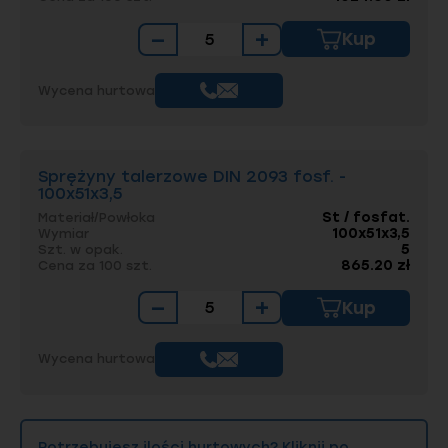
−
+
Kup
Wycena hurtowa
Sprężyny talerzowe DIN 2093 fosf. -
100x51x3,5
St / fosfat.
Materiał/Powłoka
100x51x3,5
Wymiar
5
Szt. w opak.
865.20 zł
Cena za 100 szt.
−
+
Kup
Wycena hurtowa
Potrzebujesz ilości hurtowych? Kliknij po