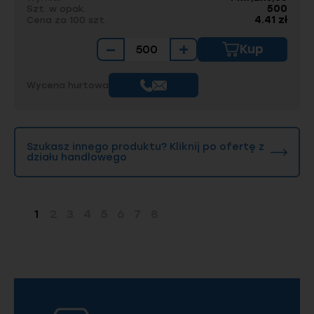
500
Szt. w opak.
4.41 zł
Cena za 100 szt.
−
+
Kup
Wycena hurtowa
Szukasz innego produktu? Kliknij po ofertę z
działu handlowego
1
2
3
4
5
6
7
8
Strona
Strona
Strona
Strona
Strona
Strona
Strona
Strona