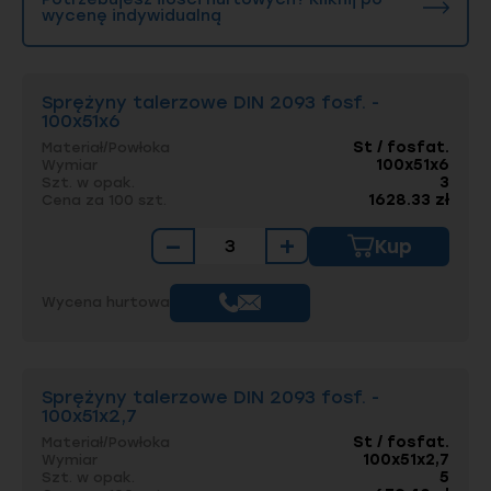
wycenę indywidualną
Sprężyny talerzowe DIN 2093 fosf. -
100x51x6
St / fosfat.
Materiał/Powłoka
100x51x6
Wymiar
3
Szt. w opak.
1628.33 zł
Cena za 100 szt.
−
+
Kup
Wycena hurtowa
Sprężyny talerzowe DIN 2093 fosf. -
100x51x2,7
St / fosfat.
Materiał/Powłoka
100x51x2,7
Wymiar
5
Szt. w opak.