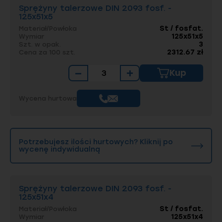
Sprężyny talerzowe DIN 2093 fosf. -
125x51x5
St / fosfat.
Materiał/Powłoka
125x51x5
Wymiar
3
Szt. w opak.
2312.67 zł
Cena za 100 szt.
−
+
Kup
Wycena hurtowa
Potrzebujesz ilości hurtowych? Kliknij po
wycenę indywidualną
Sprężyny talerzowe DIN 2093 fosf. -
125x51x4
St / fosfat.
Materiał/Powłoka
125x51x4
Wymiar