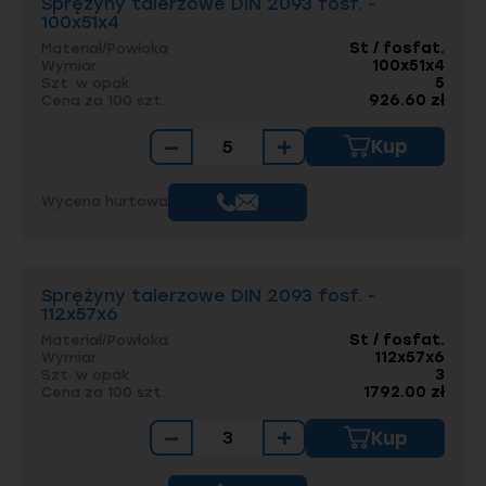
Sprężyny talerzowe DIN 2093 fosf. -
100x51x4
St / fosfat.
Materiał/Powłoka
100x51x4
Wymiar
5
Szt. w opak.
926.60 zł
Cena za 100 szt.
−
+
Kup
Wycena hurtowa
Sprężyny talerzowe DIN 2093 fosf. -
112x57x6
St / fosfat.
Materiał/Powłoka
112x57x6
Wymiar
3
Szt. w opak.
1792.00 zł
Cena za 100 szt.
−
+
Kup