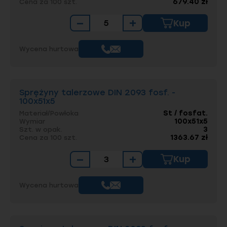
679.40 zł
Cena za 100 szt.
−
+
Kup
Wycena hurtowa
Sprężyny talerzowe DIN 2093 fosf. -
100x51x5
St / fosfat.
Materiał/Powłoka
100x51x5
Wymiar
3
Szt. w opak.
1363.67 zł
Cena za 100 szt.
−
+
Kup
Wycena hurtowa