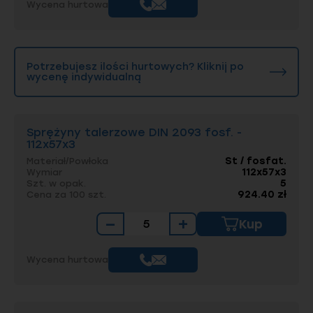
Wycena hurtowa
Potrzebujesz ilości hurtowych? Kliknij po
wycenę indywidualną
Sprężyny talerzowe DIN 2093 fosf. -
112x57x3
St / fosfat.
Materiał/Powłoka
112x57x3
Wymiar
5
Szt. w opak.
924.40 zł
Cena za 100 szt.
−
+
Kup
Wycena hurtowa