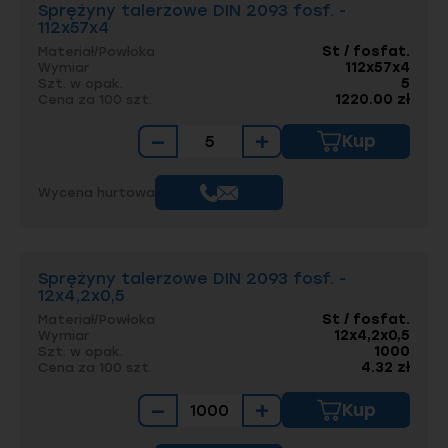
Sprężyny talerzowe DIN 2093 fosf. -
112x57x4
St / fosfat.
Materiał/Powłoka
112x57x4
Wymiar
5
Szt. w opak.
1220.00 zł
Cena za 100 szt.
−
+
Kup
Wycena hurtowa
Sprężyny talerzowe DIN 2093 fosf. -
12x4,2x0,5
St / fosfat.
Materiał/Powłoka
12x4,2x0,5
Wymiar
1000
Szt. w opak.
4.32 zł
Cena za 100 szt.
−
+
Kup