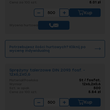
5.01 zł
Cena za 100 szt.
−
+
Kup
Wycena hurtowa
Potrzebujesz ilości hurtowych? Kliknij po
wycenę indywidualną
Sprężyny talerzowe DIN 2093 fosf. -
12x6,2x0,6
St / fosfat.
Materiał/Powłoka
12x6,2x0,6
Wymiar
500
Szt. w opak.
5.84 zł
Cena za 100 szt.
−
+
Kup