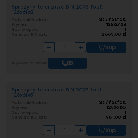
Sprężyny talerzowe DIN 2093 fosf. -
125x61x8
St / fosfat.
Materiał/Powłoka
125x61x8
Wymiar
1
Szt. w opak.
2663.00 zł
Cena za 100 szt.
−
+
Kup
Wycena hurtowa
Sprężyny talerzowe DIN 2093 fosf. -
125x61x5
St / fosfat.
Materiał/Powłoka
125x61x5
Wymiar
1
Szt. w opak.
1981.00 zł
Cena za 100 szt.
−
+
Kup