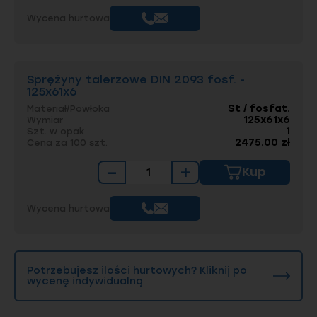
Wycena hurtowa
Sprężyny talerzowe DIN 2093 fosf. -
125x61x6
St / fosfat.
Materiał/Powłoka
125x61x6
Wymiar
1
Szt. w opak.
2475.00 zł
Cena za 100 szt.
−
+
Kup
Wycena hurtowa
Potrzebujesz ilości hurtowych? Kliknij po
wycenę indywidualną