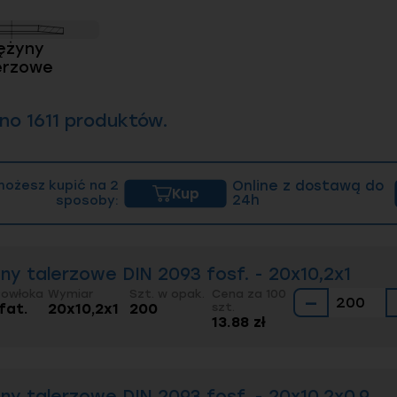
ężyny
erzowe
no 1611 produktów.
możesz kupić na 2
Online z dostawą do
Kup
sposoby:
24h
ny talerzowe DIN 2093 fosf. - 20x10,2x1
Powłoka
Wymiar
Szt. w opak.
Cena za 100
−
fat.
20x10,2x1
200
szt.
13.88 zł
ny talerzowe DIN 2093 fosf. - 20x10,2x0,9