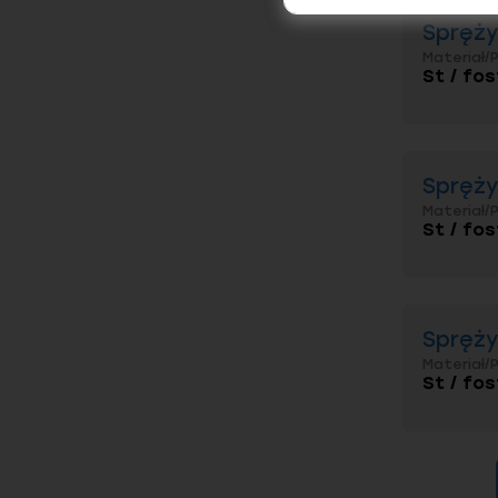
Spręży
Materiał/
St / fos
Spręży
Materiał/
St / fos
Spręży
Materiał/
St / fos