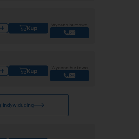
Wycena hurtowa
+
Kup
Wycena hurtowa
+
Kup
ę indywidualną