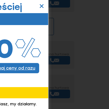
×
ściej
ę indywidualną
Wycena hurtowa
+
Kup
znaj ceny od razu
Wycena hurtowa
+
Kup
iasz, my działamy.