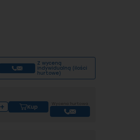
Z wyceną
indywidualną (ilości
hurtowe)
Wycena hurtowa
+
Kup