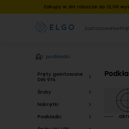
Zakupy w dni robocze do 12:00 wy
Zastosowania
Prę
podkładki
strona
główna
Podkła
Pręty gwintowane
DIN 976
Śruby
Nakrętki
okr
Podkładki