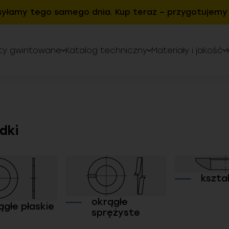
syłamy tego samego dnia. Kup teraz – przygotujemy 
ty gwintowane
Katalog techniczny
Materiały i jakość
dki
kszta
okrągłe
ągłe płaskie
sprężyste