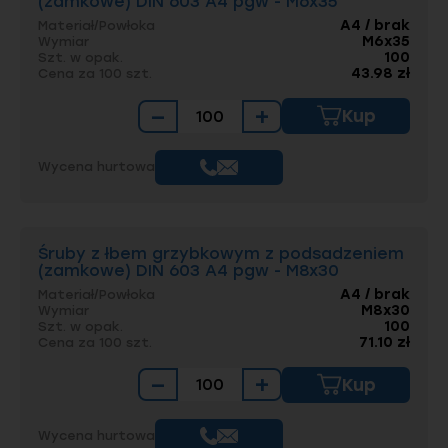
(zamkowe) DIN 603 A4 pgw - M6x35
A4 / brak
Materiał/Powłoka
M6x35
Wymiar
100
Szt. w opak.
43.98 zł
Cena za 100 szt.
−
+
Kup
Wycena hurtowa
Śruby z łbem grzybkowym z podsadzeniem
(zamkowe) DIN 603 A4 pgw - M8x30
A4 / brak
Materiał/Powłoka
M8x30
Wymiar
100
Szt. w opak.
71.10 zł
Cena za 100 szt.
−
+
Kup
Wycena hurtowa