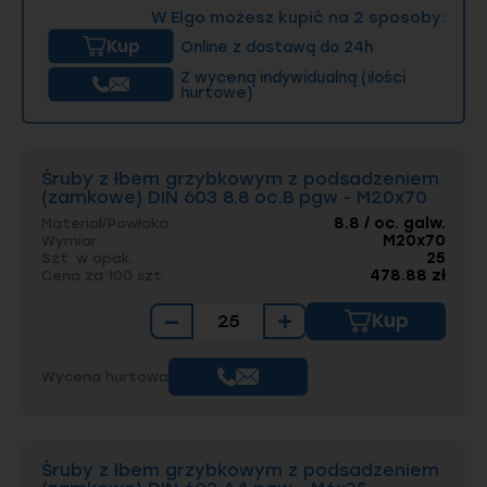
W Elgo możesz kupić na 2 sposoby:
Kup
Online z dostawą do 24h
Z wyceną indywidualną (ilości
hurtowe)
Śruby z łbem grzybkowym z podsadzeniem
(zamkowe) DIN 603 8.8 oc.B pgw - M20x70
8.8 / oc. galw.
Materiał/Powłoka
M20x70
Wymiar
25
Szt. w opak.
478.88 zł
Cena za 100 szt.
−
+
Kup
Wycena hurtowa
Śruby z łbem grzybkowym z podsadzeniem