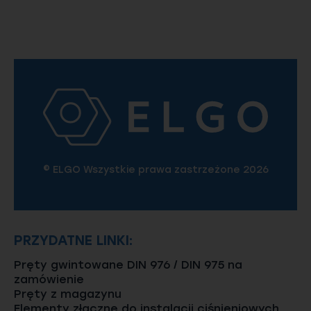
Strona
Strona
Strona
Strona
Strona
Strona
Strona
Strona
© ELGO Wszystkie prawa zastrzeżone 2026
PRZYDATNE LINKI:
Pręty gwintowane DIN 976 / DIN 975 na
zamówienie
Pręty z magazynu
Elementy złączne do instalacji ciśnieniowych