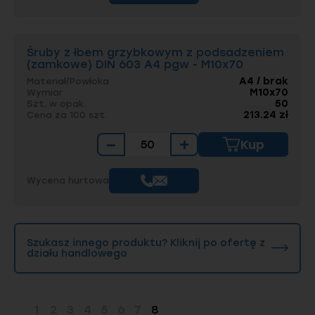
Śruby z łbem grzybkowym z podsadzeniem
(zamkowe) DIN 603 A4 pgw - M10x70
A4 / brak
Materiał/Powłoka
M10x70
Wymiar
50
Szt. w opak.
213.24 zł
Cena za 100 szt.
−
+
Kup
Wycena hurtowa
Szukasz innego produktu? Kliknij po ofertę z
działu handlowego
1
2
3
4
5
6
7
8