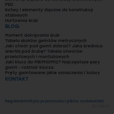
PED
Kotwy i elementy złączne do konstrukcji
stalowych
Hurtownia śrub
BLOG:
Moment dokręcania śrub
Tabela skoków gwintów metrycznych
Jaki otwór pod gwint dobrać? Jaka średnica
wiertła pod śrubę? Tabela otworów
przelotowych i montażowych
Jaki klucz do M8/M10/M12? Najczęstsze pary
gwint - rozmiar klucza
Pręty gwintowane jakie oznaczenia / kolory
KONTAKT
Regulamin
Polityka prywatności i plików cookies
OWS
by
czek.it