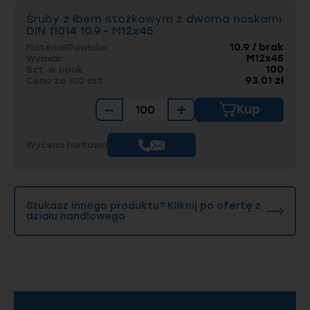
się w podłoże), zamiana może być możliwa,
Śruby z łbem stożkowym z dwoma noskami
dając lepszą stabilizację.
DIN 11014 10.9 - M12x45
10.9 / brak
Materiał/Powłoka
Dlaczego śruby klasy 10.9 są zazwyczaj
M12x45
Wymiar
czarne (bez powłoki)?
Jest to podyktowane
100
Szt. w opak.
względami technologicznymi. Procesy
93.01 zł
Cena za 100 szt.
galwaniczne (jak cynkowanie) mogą
wprowadzać wodór do struktury stali o
−
+
Kup
wysokiej wytrzymałości, co prowadzi do
pęknięć (kruchość wodorowa). Dlatego
najbezpieczniejszym rozwiązaniem dla klasy
Wycena hurtowa
10.9 i 12.9 jest stosowanie ich w stanie surowym
(czernionym) lub z powłokami płatkowymi
(Dacromet/Geomet).
Elgo – Twój partner w
Szukasz innego produktu? Kliknij po ofertę z
działu handlowego
dostawach elementów
specjalnych
Elgo to więcej niż sklep – to centrum
logistyczne dla przemysłu, oferujące dostęp