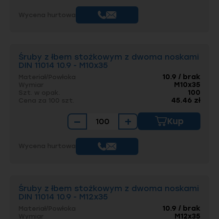
typowe dla elementów wysokowytrzymałych.
Wycena hurtowa
Pozwala to uniknąć ryzyka kruchości
wodorowej (która może wystąpić przy
cynkowaniu stali o wysokiej twardości) oraz
zapewnia lepsze pasowanie w ciasnych
otworach montażowych.
Śruby z łbem stożkowym z dwoma noskami
DIN 11014 10.9 - M10x35
Przeglądaj produkty według
10.9 / brak
Materiał/Powłoka
M10x35
Wymiar
podkategorii
100
Szt. w opak.
45.46 zł
Cena za 100 szt.
Produkty z kategorii
śruby z łbem stożkowym
−
+
Kup
z dwoma noskami DIN 11014
należą do głównej
kategorii
Śruby
oraz do specyficznej
podkategorii:
z łbem stożkowym
Wycena hurtowa
Przykładowy wybór
produktów Elgo
Śruby z łbem stożkowym z dwoma noskami
DIN 11014 10.9 - M12x35
Śruby z łbem stożkowym z dwoma noskami
10.9 / brak
Materiał/Powłoka
DIN 11014; klasa 10.9
M12x35
Wymiar