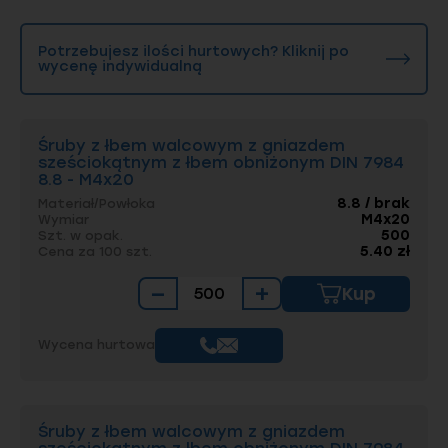
Potrzebujesz ilości hurtowych? Kliknij po
wycenę indywidualną
Śruby z łbem walcowym z gniazdem
sześciokątnym z łbem obniżonym DIN 7984
8.8 - M4x20
8.8 / brak
Materiał/Powłoka
M4x20
Wymiar
500
Szt. w opak.
5.40 zł
Cena za 100 szt.
−
+
Kup
Wycena hurtowa
Śruby z łbem walcowym z gniazdem