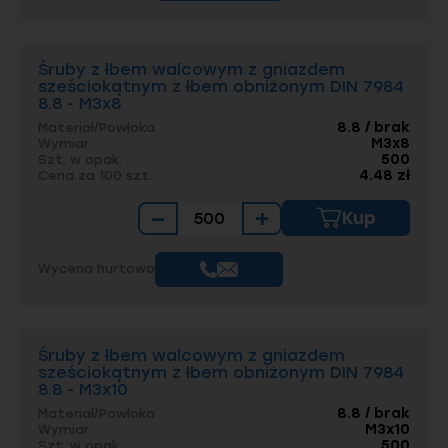
normą DIN 7984
Śruby z łbem walcowym z gniazdem
Montaż tego typu śrub nie wymaga
sześciokątnym z łbem obniżonym DIN 7984
specjalistycznych narzędzi. Wyposażone są w
8.8 - M3x8
gniazdo sześciokątne, co sprawia, że są
8.8 / brak
Materiał/Powłoka
dostosowane do pracy z popularnymi
M3x8
Wymiar
kluczami imbusowymi
, których rozmiar należy
500
Szt. w opak.
dopasować do wielkości elementu złącznego.
4.48 zł
Cena za 100 szt.
W sklepie internetowym elgo.pl możesz
−
+
Kup
zamówić śruby zgodne z normą DIN 7984 w
wielu popularnych rozmiarach.
Mamy modele o
średnicach od M3 do M20
i wielu długościach.
Wycena hurtowa
Dzięki temu z łatwością dopasujesz produkt do
prowadzonego przez siebie projektu.
Jeżeli poszukujesz śrub zgodnych z normą DIN
Śruby z łbem walcowym z gniazdem
7984, skontaktuj się z naszym działem
sześciokątnym z łbem obniżonym DIN 7984
technicznym. W Elgo
nie tylko dystrybuujemy,
8.8 - M3x10
ale przede wszystkim produkujemy elementy
złączne
. Na podstawie dostarczonych
8.8 / brak
Materiał/Powłoka
informacji możemy wykonać element idealnie
M3x10
Wymiar
500
Szt. w opak.
dopasowany do potrzeb najbardziej