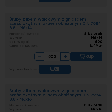
Śruby z łbem walcowym z gniazdem
sześciokątnym z łbem obniżonym DIN 7984
8.8 - M6x14
8.8 / brak
Materiał/Powłoka
M6x14
Wymiar
500
Szt. w opak.
8.49 zł
Cena za 100 szt.
−
+
Kup
Wycena hurtowa
Śruby z łbem walcowym z gniazdem
sześciokątnym z łbem obniżonym DIN 7984
8.8 - M6x16
8.8 / brak
Materiał/Powłoka
M6x16
Wymiar