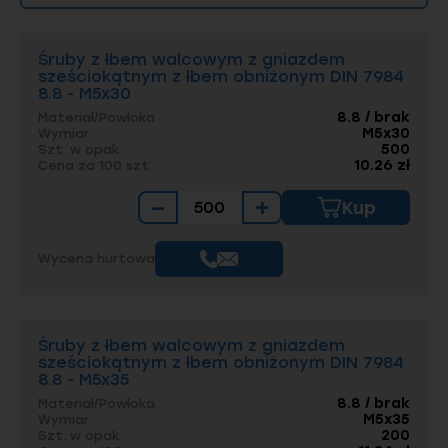
Śruby z łbem walcowym z gniazdem
sześciokątnym z łbem obniżonym DIN 7984
8.8 - M5x30
8.8 / brak
Materiał/Powłoka
M5x30
Wymiar
500
Szt. w opak.
10.26 zł
Cena za 100 szt.
−
+
Kup
Wycena hurtowa
Śruby z łbem walcowym z gniazdem
sześciokątnym z łbem obniżonym DIN 7984
8.8 - M5x35
8.8 / brak
Materiał/Powłoka
M5x35
Wymiar
200
Szt. w opak.