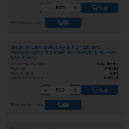
−
+
Kup
Wycena hurtowa
Śruby z łbem walcowym z gniazdem
sześciokątnym z łbem obniżonym DIN 7984
8.8 - M5x10
8.8 / brak
Materiał/Powłoka
M5x10
Wymiar
500
Szt. w opak.
6.68 zł
Cena za 100 szt.
−
+
Kup
Wycena hurtowa