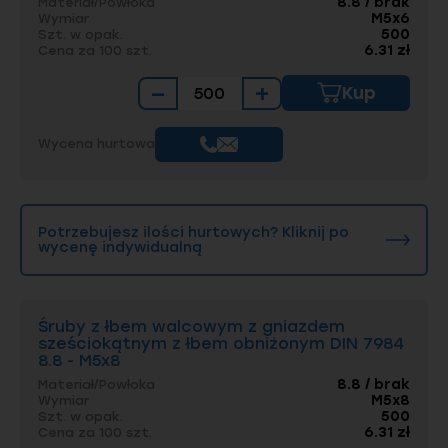
8.8 / brak
Materiał/Powłoka
M5x6
Wymiar
500
Szt. w opak.
6.31 zł
Cena za 100 szt.
−
+
Kup
Wycena hurtowa
Potrzebujesz ilości hurtowych? Kliknij po
wycenę indywidualną
Śruby z łbem walcowym z gniazdem
sześciokątnym z łbem obniżonym DIN 7984
8.8 - M5x8
8.8 / brak
Materiał/Powłoka
M5x8
Wymiar
500
Szt. w opak.
6.31 zł
Cena za 100 szt.