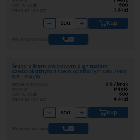
M4x12
Wymiar
500
Szt. w opak.
3.61 zł
Cena za 100 szt.
−
+
Kup
Wycena hurtowa
Śruby z łbem walcowym z gniazdem
sześciokątnym z łbem obniżonym DIN 7984
8.8 - M4x16
8.8 / brak
Materiał/Powłoka
M4x16
Wymiar
500
Szt. w opak.
4.41 zł
Cena za 100 szt.
−
+
Kup
Wycena hurtowa