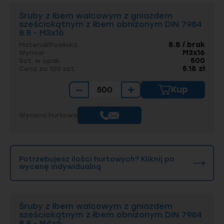
Śruby z łbem walcowym z gniazdem
Obniżony łeb, gniazdo imbusowe, duża
sześciokątnym z łbem obniżonym DIN 7984
wytrzymałość i możliwość aplikacji
8.8 - M3x16
różnorodnych powłok na śrubach zgodnych z
normą DIN 7984 sprawiają, że znajdują
8.8 / brak
Materiał/Powłoka
M3x16
zastosowanie w wielu gałęziach przemysłu.
Wymiar
500
Szt. w opak.
5.18 zł
Cena za 100 szt.
Sprawdź też nasze pozostałe
śruby z łbem
walcowym z gniazdem sześciokątnym
.
−
+
Kup
Wycena hurtowa
Potrzebujesz ilości hurtowych? Kliknij po
wycenę indywidualną
Śruby z łbem walcowym z gniazdem
sześciokątnym z łbem obniżonym DIN 7984
8.8 - M4x6