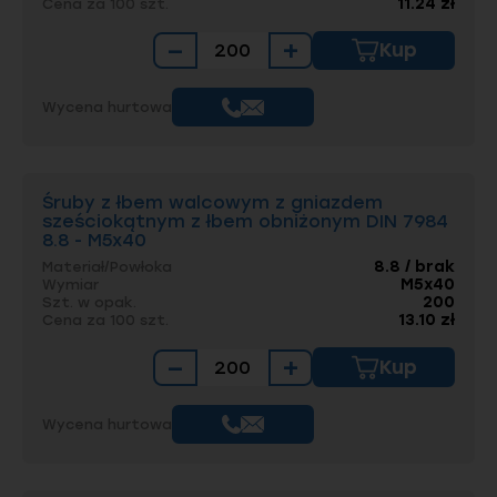
11.24 zł
Cena za 100 szt.
−
+
Kup
Wycena hurtowa
Śruby z łbem walcowym z gniazdem
sześciokątnym z łbem obniżonym DIN 7984
8.8 - M5x40
8.8 / brak
Materiał/Powłoka
M5x40
Wymiar
200
Szt. w opak.
13.10 zł
Cena za 100 szt.
−
+
Kup
Wycena hurtowa