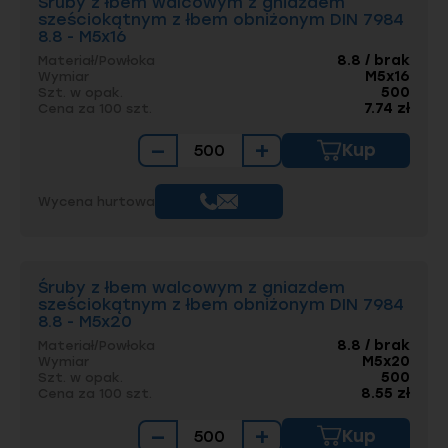
Śruby z łbem walcowym z gniazdem
sześciokątnym z łbem obniżonym DIN 7984
8.8 - M5x16
8.8 / brak
Materiał/Powłoka
M5x16
Wymiar
500
Szt. w opak.
7.74 zł
Cena za 100 szt.
−
+
Kup
Wycena hurtowa
Śruby z łbem walcowym z gniazdem
sześciokątnym z łbem obniżonym DIN 7984
8.8 - M5x20
8.8 / brak
Materiał/Powłoka
M5x20
Wymiar
500
Szt. w opak.
8.55 zł
Cena za 100 szt.
−
+
Kup