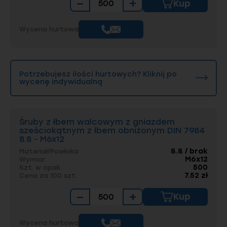
−
+
Kup
Wycena hurtowa
Potrzebujesz ilości hurtowych? Kliknij po
wycenę indywidualną
Śruby z łbem walcowym z gniazdem
sześciokątnym z łbem obniżonym DIN 7984
8.8 - M6x12
8.8 / brak
Materiał/Powłoka
M6x12
Wymiar
500
Szt. w opak.
7.52 zł
Cena za 100 szt.
−
+
Kup
Wycena hurtowa