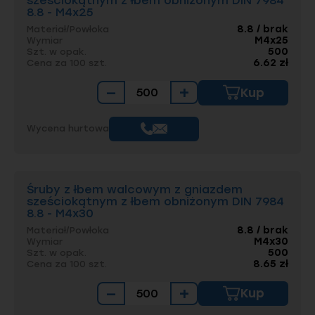
sześciokątnym z łbem obniżonym DIN 7984
8.8 - M4x25
8.8 / brak
Materiał/Powłoka
M4x25
Wymiar
500
Szt. w opak.
6.62 zł
Cena za 100 szt.
−
+
Kup
Wycena hurtowa
Śruby z łbem walcowym z gniazdem
sześciokątnym z łbem obniżonym DIN 7984
8.8 - M4x30
8.8 / brak
Materiał/Powłoka
M4x30
Wymiar
500
Szt. w opak.
8.65 zł
Cena za 100 szt.
−
+
Kup