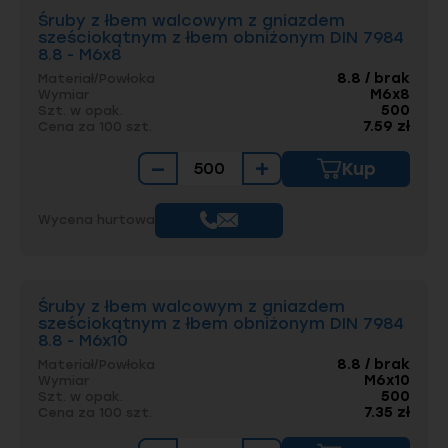
Śruby z łbem walcowym z gniazdem
sześciokątnym z łbem obniżonym DIN 7984
8.8 - M6x8
8.8 / brak
Materiał/Powłoka
M6x8
Wymiar
500
Szt. w opak.
7.59 zł
Cena za 100 szt.
−
+
Kup
Wycena hurtowa
Śruby z łbem walcowym z gniazdem
sześciokątnym z łbem obniżonym DIN 7984
8.8 - M6x10
8.8 / brak
Materiał/Powłoka
M6x10
Wymiar
500
Szt. w opak.
7.35 zł
Cena za 100 szt.