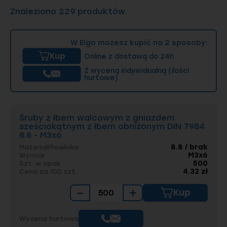
Znaleziono 229 produktów.
Śruby zgodne z normą DIN 7984, które
wykonane zostały ze stali węglowej, dostępne
są również w wersjach z powłokami
ochronnymi. Stosuje się:
W Elgo możesz kupić na 2 sposoby:
Kup
Online z dostawą do 24h
ocynk galwaniczny
— nie tylko poprawia
Z wyceną indywidualną (ilości
odporność na korozję i uszkodzenia
hurtowe)
mechaniczne, ale także zwiększa estetykę
elementu złącznego,
powłoki preaplikowane
— zwiększają
Śruby z łbem walcowym z gniazdem
stabilność połączenia i uszczelniają gwint,
sześciokątnym z łbem obniżonym DIN 7984
jednocześnie dając ochronę antykorozyjną
8.8 - M3x6
oraz ułatwiając montaż.
8.8 / brak
Materiał/Powłoka
M3x6
Wymiar
Do dalszej obróbki oraz do aplikacji w
500
Szt. w opak.
małoinwazyjnych miejscach, które są
4.32 zł
Cena za 100 szt.
chronione przed wilgocią, mogą być
stosowane śruby z łbem walcowym z gniazdem
−
+
Kup
sześciokątnym i łbem obniżonym bez
dodatkowych powłok.
Wycena hurtowa
Wymiary śrub zgodnych z