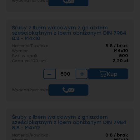
Wycena hurtowa
Śruby z łbem walcowym z gniazdem
sześciokątnym z łbem obniżonym DIN 7984
8.8 - M4x10
8.8 / brak
Materiał/Powłoka
M4x10
Wymiar
500
Szt. w opak.
3.20 zł
Cena za 100 szt.
−
+
Kup
Wycena hurtowa
Śruby z łbem walcowym z gniazdem
sześciokątnym z łbem obniżonym DIN 7984
8.8 - M4x12
8.8 / brak
Materiał/Powłoka