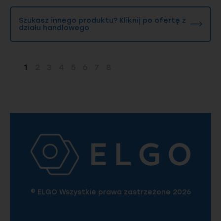
Szukasz innego produktu? Kliknij po ofertę z
działu handlowego
1
2
3
4
5
6
7
8
Strona
Strona
Strona
Strona
Strona
Strona
Strona
Strona
© ELGO Wszystkie prawa zastrzeżone 2026