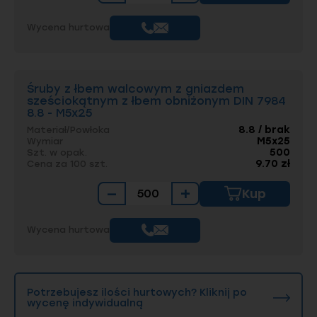
Wycena hurtowa
Śruby z łbem walcowym z gniazdem
sześciokątnym z łbem obniżonym DIN 7984
8.8 - M5x25
8.8 / brak
Materiał/Powłoka
M5x25
Wymiar
500
Szt. w opak.
9.70 zł
Cena za 100 szt.
−
+
Kup
Wycena hurtowa
Potrzebujesz ilości hurtowych? Kliknij po
wycenę indywidualną