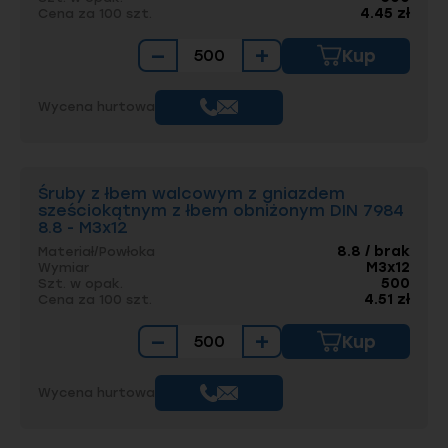
4.45 zł
Cena za 100 szt.
wymagających projektów.
Wystarczy, że
zapytasz o
wycenę z działu handlowego
!
−
+
Kup
Śruby z łbem walcowym z
gniazdem sześciokątnym z
Wycena hurtowa
łbem obniżonym zgodne z DIN
7984 — zastosowanie
Śruby z łbem walcowym z gniazdem
sześciokątnym z łbem obniżonym DIN 7984
Śruby z łbem walcowym z gniazdem
8.8 - M3x12
sześciokątnym z łbem obniżonym zgodne z
8.8 / brak
Materiał/Powłoka
normą DIN 7984 cieszą się dużą popularnością.
M3x12
Wymiar
Wykorzystuje się je w:
500
Szt. w opak.
4.51 zł
Cena za 100 szt.
przemyśle maszynowym,
−
+
Kup
motoryzacji,
elektronice,
Wycena hurtowa
budowie urządzeń medycznych i
laboratoryjnych,
konstrukcjach metalowych i aluminiowych.