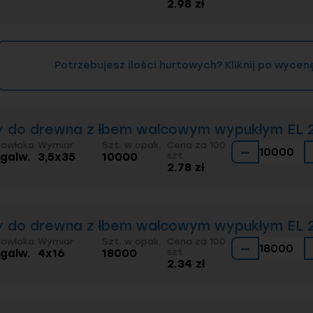
2.98 zł
Potrzebujesz ilości hurtowych? Kliknij po wycen
 do drewna z łbem walcowym wypukłym EL 20
Powłoka
Wymiar
Szt. w opak.
Cena za 100
−
 galw.
3,5x35
10000
szt.
2.78 zł
 do drewna z łbem walcowym wypukłym EL 20
Powłoka
Wymiar
Szt. w opak.
Cena za 100
−
 galw.
4x16
18000
szt.
2.34 zł