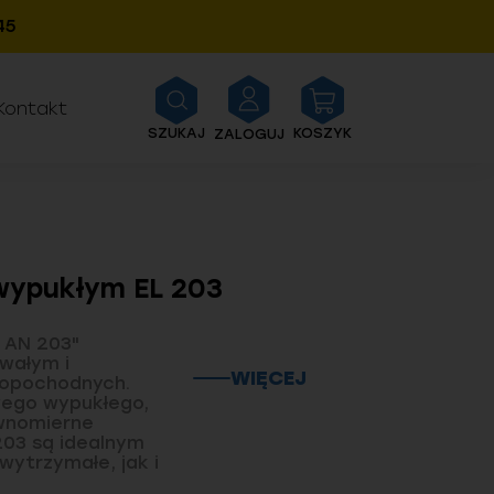
44
Kontakt
SZUKAJ
KOSZYK
ZALOGUJ
wypukłym EL 203
 AN 203"
wałym i
WIĘCEJ
opochodnych.
wego wypukłego,
ównomierne
203 są idealnym
ytrzymałe, jak i