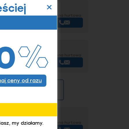
×
ściej
3 oc.B Pz - 3x16
Wycena hurtowa
+
Kup
03 oc.B Pz - 3x20
Wycena hurtowa
+
Kup
znaj ceny od razu
ę indywidualną
03 oc.B Pz - 3x20
iasz, my działamy.
Wycena hurtowa
+
Kup