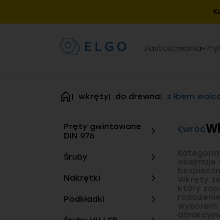
K
Zastosowania
Prę
wkręty
do drewna
z łbem walc
strona
główna
Wk
Pręty gwintowane
wróć
DIN 976
Kategori
Śruby
obejmuje 
bezpiecz
Nakrętki
Wkręty te
który zap
rozłożeni
Podkładki
wyborem d
atrakcyjne