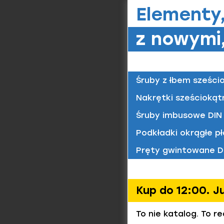
Elementy
Wkręty
Materiał/
z nowymi,
St / oc.
Śruby z łbem sześci
Wkręty
Materiał/
Nakrętki sześciokąt
St / oc.
Śruby imbusowe DIN 
Podkładki okrągłe pł
Pręty gwintowane D
Kup do 12:00. J
Wkręty
To nie katalog. To r
Materiał/
St / oc.