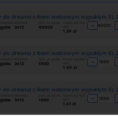
 do drewna z łbem walcowym wypukłym EL 20
Powłoka
Wymiar
Szt. w opak.
Cena za 100
−
 galw.
3x12
40000
szt.
1.39 zł
 do drewna z łbem walcowym wypukłym EL 20
Powłoka
Wymiar
Szt. w opak.
Cena za 100
−
 galw.
3x12
1000
szt.
1.49 zł
 do drewna z łbem walcowym wypukłym EL 20
Powłoka
Wymiar
Szt. w opak.
Cena za 100
−
 galw.
3x16
1000
szt.
1.61 zł