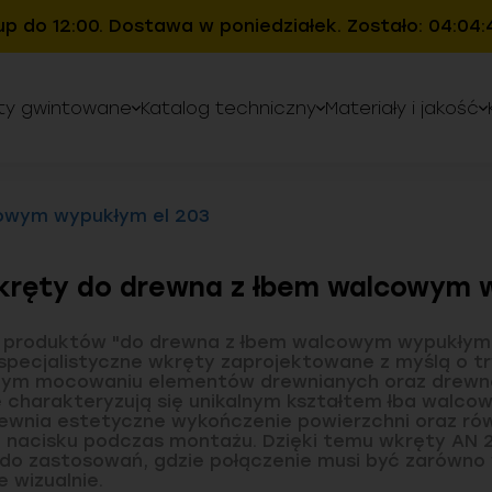
up do 12:00. Dostawa w poniedziałek. Zostało: 04:04:
ty gwintowane
Katalog techniczny
Materiały i jakość
owym wypukłym el 203
ręty do drewna z łbem walcowym 
a produktów "do drewna z łbem walcowym wypukłym
specjalistyczne wkręty zaprojektowane z myślą o tr
nym mocowaniu elementów drewnianych oraz drewn
 charakteryzują się unikalnym kształtem łba walco
ewnia estetyczne wykończenie powierzchni oraz r
e nacisku podczas montażu. Dzięki temu wkręty AN 
o zastosowań, gdzie połączenie musi być zarówno w
 wizualnie.