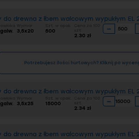
 do drewna z łbem walcowym wypukłym EL 20
Powłoka
Wymiar
Szt. w opak.
Cena za 100
−
 galw.
3,5x20
500
szt.
2.30 zł
Potrzebujesz ilości hurtowych? Kliknij po wycen
 do drewna z łbem walcowym wypukłym EL 20
Powłoka
Wymiar
Szt. w opak.
Cena za 100
−
 galw.
3,5x25
15000
szt.
2.34 zł
 do drewna z łbem walcowym wypukłym EL 20