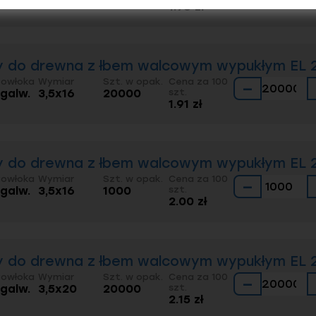
1.76 zł
 do drewna z łbem walcowym wypukłym EL 20
Powłoka
Wymiar
Szt. w opak.
Cena za 100
−
 galw.
3,5x16
20000
szt.
1.91 zł
 do drewna z łbem walcowym wypukłym EL 20
Powłoka
Wymiar
Szt. w opak.
Cena za 100
−
 galw.
3,5x16
1000
szt.
2.00 zł
 do drewna z łbem walcowym wypukłym EL 20
Powłoka
Wymiar
Szt. w opak.
Cena za 100
−
 galw.
3,5x20
20000
szt.
2.15 zł