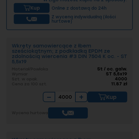
najwyższe standardy jakości i są zgodne z
Kup
Online z dostawą do 24h
normami ISO i DIN. Dzięki naszym terminowym
dostawom, konkurencyjnym cenom oraz
Z wyceną indywidualną (ilości
fachowej obsłudze, jesteśmy w stanie
hurtowe)
sprostać wymaganiom najbardziej
wymagających projektów inżynieryjnych w
branży budowlanej, energetycznej, górniczej, a
także w konstrukcjach stalowych oraz
Wkręty samowiercące z łbem
maszynach i urządzeniach przemysłowych.
sześciokątnym; z podkładką EPDM ze
zdolnością wiercenia #3 DIN 7504 K oc. - ST
5,5x19
St / oc. galw.
Materiał/Powłoka
ST 5,5x19
Wymiar
4000
Szt. w opak.
11.87 zł
Cena za 100 szt.
−
+
Kup
Wycena hurtowa