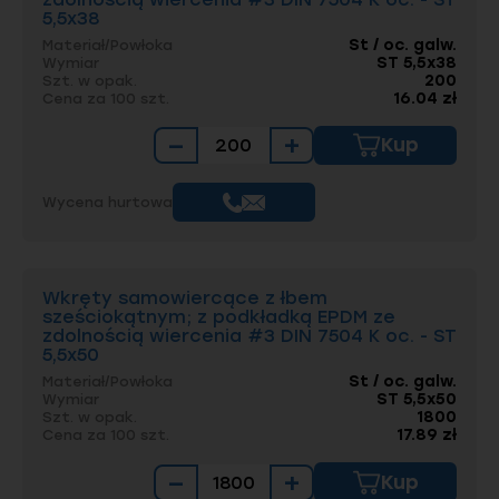
5,5x38
St / oc. galw.
Materiał/Powłoka
ST 5,5x38
Wymiar
200
Szt. w opak.
16.04 zł
Cena za 100 szt.
−
+
Kup
Wycena hurtowa
Wkręty samowiercące z łbem
sześciokątnym; z podkładką EPDM ze
zdolnością wiercenia #3 DIN 7504 K oc. - ST
5,5x50
St / oc. galw.
Materiał/Powłoka
ST 5,5x50
Wymiar
1800
Szt. w opak.
17.89 zł
Cena za 100 szt.
−
+
Kup