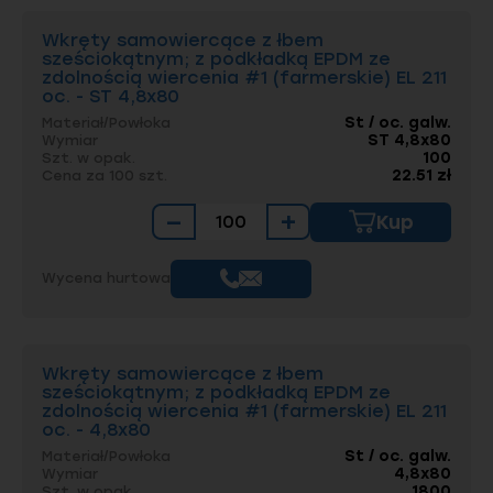
Wkręty samowiercące z łbem
sześciokątnym; z podkładką EPDM ze
zdolnością wiercenia #1 (farmerskie) EL 211
oc. - ST 4,8x80
St / oc. galw.
Materiał/Powłoka
ST 4,8x80
Wymiar
100
Szt. w opak.
22.51 zł
Cena za 100 szt.
−
+
Kup
Wycena hurtowa
Wkręty samowiercące z łbem
sześciokątnym; z podkładką EPDM ze
zdolnością wiercenia #1 (farmerskie) EL 211
oc. - 4,8x80
St / oc. galw.
Materiał/Powłoka
4,8x80
Wymiar
1800
Szt. w opak.