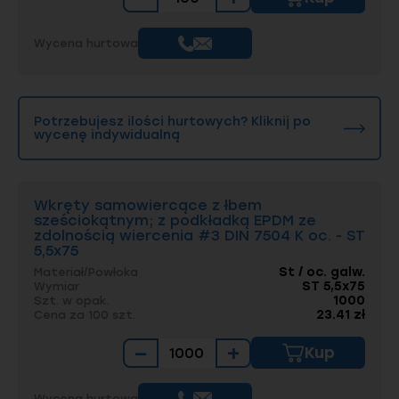
Wycena hurtowa
Potrzebujesz ilości hurtowych? Kliknij po
wycenę indywidualną
Wkręty samowiercące z łbem
sześciokątnym; z podkładką EPDM ze
zdolnością wiercenia #3 DIN 7504 K oc. - ST
5,5x75
St / oc. galw.
Materiał/Powłoka
ST 5,5x75
Wymiar
1000
Szt. w opak.
23.41 zł
Cena za 100 szt.
−
+
Kup
Wycena hurtowa