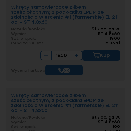
Wkręty samowiercące z łbem
sześciokątnym; z podkładką EPDM ze
zdolnością wiercenia #1 (farmerskie) EL 211
oc. - ST 4,8x60
St / oc. galw.
Materiał/Powłoka
ST 4,8x60
Wymiar
1800
Szt. w opak.
16.35 zł
Cena za 100 szt.
−
+
Kup
Wycena hurtowa
Wkręty samowiercące z łbem
sześciokątnym; z podkładką EPDM ze
zdolnością wiercenia #1 (farmerskie) EL 211
oc. - ST 4,8x60
St / oc. galw.
Materiał/Powłoka
ST 4,8x60
Wymiar
100
Szt. w opak.