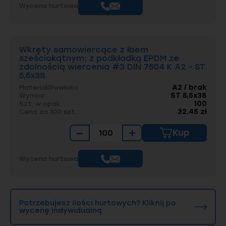
Wycena hurtowa
Wkręty samowiercące z łbem
sześciokątnym; z podkładką EPDM ze
zdolnością wiercenia #3 DIN 7504 K A2 - ST
5,5x38
A2 / brak
Materiał/Powłoka
ST 5,5x38
Wymiar
100
Szt. w opak.
32.45 zł
Cena za 100 szt.
−
+
Kup
Wycena hurtowa
Potrzebujesz ilości hurtowych? Kliknij po
wycenę indywidualną