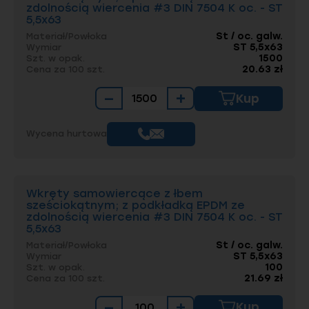
zdolnością wiercenia #3 DIN 7504 K oc. - ST
5,5x63
St / oc. galw.
Materiał/Powłoka
ST 5,5x63
Wymiar
1500
Szt. w opak.
20.63 zł
Cena za 100 szt.
−
+
Kup
Wycena hurtowa
Wkręty samowiercące z łbem
sześciokątnym; z podkładką EPDM ze
zdolnością wiercenia #3 DIN 7504 K oc. - ST
5,5x63
St / oc. galw.
Materiał/Powłoka
ST 5,5x63
Wymiar
100
Szt. w opak.
21.69 zł
Cena za 100 szt.
−
+
Kup