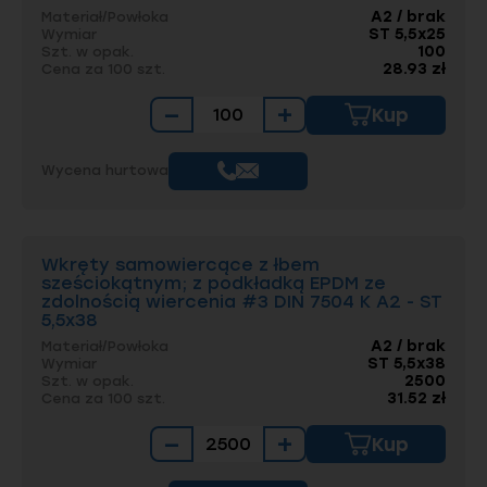
A2 / brak
Materiał/Powłoka
ST 5,5x25
Wymiar
100
Szt. w opak.
28.93 zł
Cena za 100 szt.
−
+
Kup
Wycena hurtowa
Wkręty samowiercące z łbem
sześciokątnym; z podkładką EPDM ze
zdolnością wiercenia #3 DIN 7504 K A2 - ST
5,5x38
A2 / brak
Materiał/Powłoka
ST 5,5x38
Wymiar
2500
Szt. w opak.
31.52 zł
Cena za 100 szt.
−
+
Kup