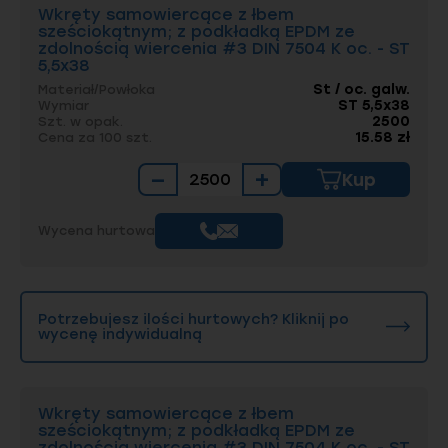
Wkręty samowiercące z łbem
sześciokątnym; z podkładką EPDM ze
zdolnością wiercenia #3 DIN 7504 K oc. - ST
5,5x38
St / oc. galw.
Materiał/Powłoka
ST 5,5x38
Wymiar
2500
Szt. w opak.
15.58 zł
Cena za 100 szt.
−
+
Kup
Wycena hurtowa
Potrzebujesz ilości hurtowych? Kliknij po
wycenę indywidualną
Wkręty samowiercące z łbem
sześciokątnym; z podkładką EPDM ze
zdolnością wiercenia #3 DIN 7504 K oc. - ST