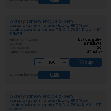
Wkręty samowiercące z łbem
sześciokątnym; z podkładką EPDM ze
zdolnością wiercenia #3 DIN 7504 K oc. - ST
5,5x75
St / oc. galw.
Materiał/Powłoka
ST 5,5x75
Wymiar
100
Szt. w opak.
24.62 zł
Cena za 100 szt.
−
+
Kup
Wycena hurtowa
Wkręty samowiercące z łbem
sześciokątnym; z podkładką EPDM ze
zdolnością wiercenia #3 DIN 7504 K A2 - ST
5,5x25