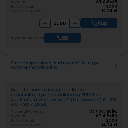
ST 4,8x35
Wymiar
3000
Szt. w opak.
12.34 zł
Cena za 100 szt.
−
+
Kup
Wycena hurtowa
Potrzebujesz ilości hurtowych? Kliknij po
wycenę indywidualną
Wkręty samowiercące z łbem
sześciokątnym; z podkładką EPDM ze
zdolnością wiercenia #1 (farmerskie) EL 211
oc. - ST 4,8x50
St / oc. galw.
Materiał/Powłoka
ST 4,8x50
Wymiar
2000
Szt. w opak.
14.73 zł
Cena za 100 szt.