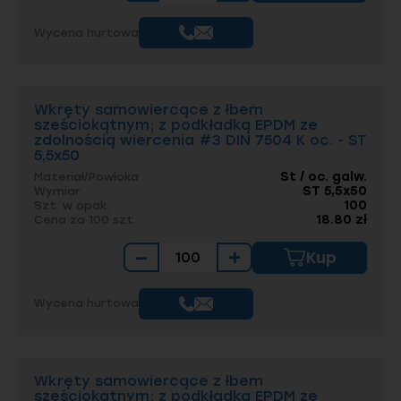
Wycena hurtowa
Wkręty samowiercące z łbem
sześciokątnym; z podkładką EPDM ze
zdolnością wiercenia #3 DIN 7504 K oc. - ST
5,5x50
St / oc. galw.
Materiał/Powłoka
ST 5,5x50
Wymiar
100
Szt. w opak.
18.80 zł
Cena za 100 szt.
−
+
Kup
Wycena hurtowa
Wkręty samowiercące z łbem
sześciokątnym; z podkładką EPDM ze