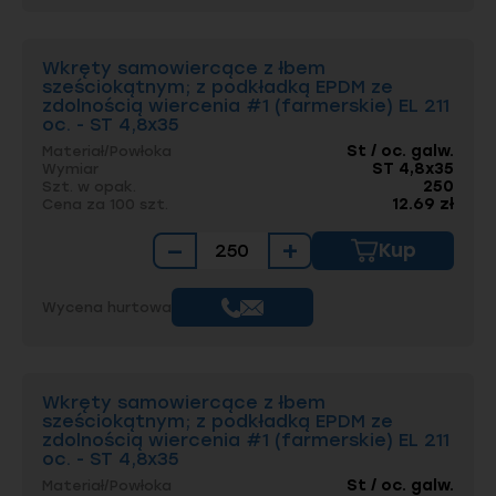
Wkręty samowiercące z łbem
sześciokątnym; z podkładką EPDM ze
zdolnością wiercenia #1 (farmerskie) EL 211
oc. - ST 4,8x35
St / oc. galw.
Materiał/Powłoka
ST 4,8x35
Wymiar
250
Szt. w opak.
12.69 zł
Cena za 100 szt.
−
+
Kup
Wycena hurtowa
Wkręty samowiercące z łbem
sześciokątnym; z podkładką EPDM ze
zdolnością wiercenia #1 (farmerskie) EL 211
oc. - ST 4,8x35
St / oc. galw.
Materiał/Powłoka