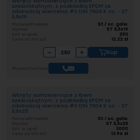
Wkręty samowiercące z łbem
sześciokątnym; z podkładką EPDM ze
zdolnością wiercenia #3 DIN 7504 K oc. - ST
5,5x19
St / oc. galw.
Materiał/Powłoka
ST 5,5x19
Wymiar
250
Szt. w opak.
12.22 zł
Cena za 100 szt.
−
+
Kup
Wycena hurtowa
Wkręty samowiercące z łbem
sześciokątnym; z podkładką EPDM ze
zdolnością wiercenia #3 DIN 7504 K oc. - ST
5,5x25
St / oc. galw.
Materiał/Powłoka
ST 5,5x25
Wymiar
3000
Szt. w opak.
12.96 zł
Cena za 100 szt.