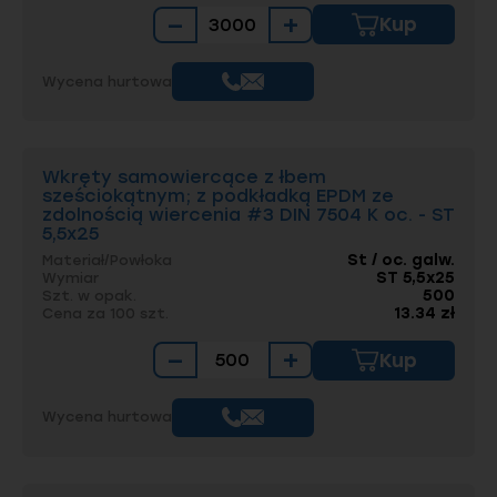
−
+
Kup
Wycena hurtowa
Wkręty samowiercące z łbem
sześciokątnym; z podkładką EPDM ze
zdolnością wiercenia #3 DIN 7504 K oc. - ST
5,5x25
St / oc. galw.
Materiał/Powłoka
ST 5,5x25
Wymiar
500
Szt. w opak.
13.34 zł
Cena za 100 szt.
−
+
Kup
Wycena hurtowa