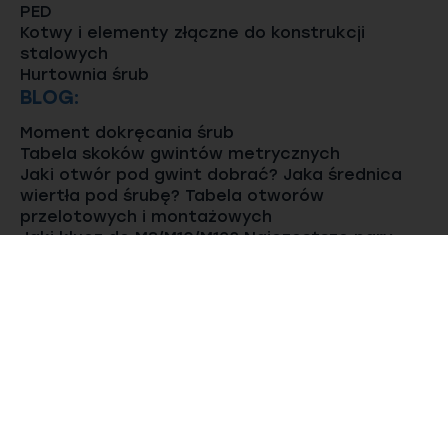
PED
Kotwy i elementy złączne do konstrukcji
stalowych
Hurtownia śrub
BLOG:
Moment dokręcania śrub
Tabela skoków gwintów metrycznych
Jaki otwór pod gwint dobrać? Jaka średnica
wiertła pod śrubę? Tabela otworów
przelotowych i montażowych
Jaki klucz do M8/M10/M12? Najczęstsze pary
gwint - rozmiar klucza
Pręty gwintowane jakie oznaczenia / kolory
KONTAKT
Regulamin
Polityka prywatności i plików cookies
OWS
by
czek.it