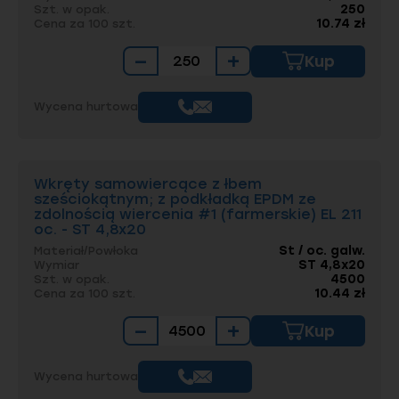
250
Szt. w opak.
10.74 zł
Cena za 100 szt.
−
+
Kup
Wycena hurtowa
Wkręty samowiercące z łbem
sześciokątnym; z podkładką EPDM ze
zdolnością wiercenia #1 (farmerskie) EL 211
oc. - ST 4,8x20
St / oc. galw.
Materiał/Powłoka
ST 4,8x20
Wymiar
4500
Szt. w opak.
10.44 zł
Cena za 100 szt.
−
+
Kup
Wycena hurtowa