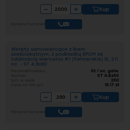
−
+
Kup
Wycena hurtowa
Wkręty samowiercące z łbem
sześciokątnym; z podkładką EPDM ze
zdolnością wiercenia #1 (farmerskie) EL 211
oc. - ST 4,8x50
St / oc. galw.
Materiał/Powłoka
ST 4,8x50
Wymiar
250
Szt. w opak.
15.17 zł
Cena za 100 szt.
−
+
Kup
Wycena hurtowa