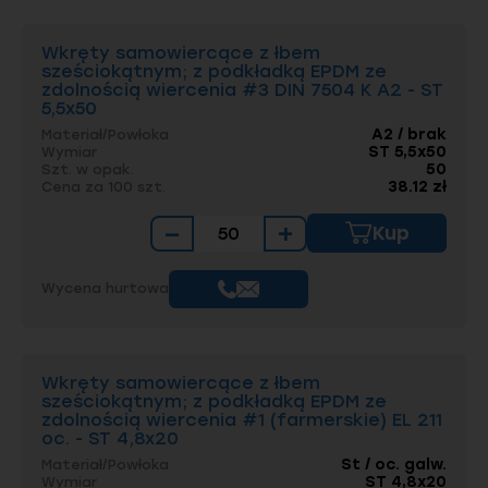
Wkręty samowiercące z łbem
sześciokątnym; z podkładką EPDM ze
zdolnością wiercenia #3 DIN 7504 K A2 - ST
5,5x50
A2 / brak
Materiał/Powłoka
ST 5,5x50
Wymiar
50
Szt. w opak.
38.12 zł
Cena za 100 szt.
−
+
Kup
Wycena hurtowa
Wkręty samowiercące z łbem
sześciokątnym; z podkładką EPDM ze
zdolnością wiercenia #1 (farmerskie) EL 211
oc. - ST 4,8x20
St / oc. galw.
Materiał/Powłoka
ST 4,8x20
Wymiar