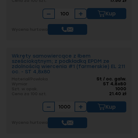
17.56 zł
Cena za 100 szt.
−
+
Kup
Wycena hurtowa
Wkręty samowiercące z łbem
sześciokątnym; z podkładką EPDM ze
zdolnością wiercenia #1 (farmerskie) EL 211
oc. - ST 4,8x80
St / oc. galw.
Materiał/Powłoka
ST 4,8x80
Wymiar
1000
Szt. w opak.
21.40 zł
Cena za 100 szt.
−
+
Kup
Wycena hurtowa