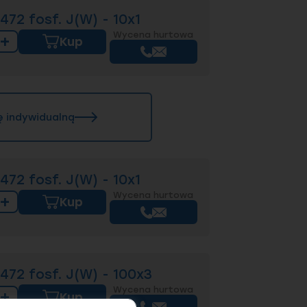
72 fosf. J(W) - 10x1
Wycena hurtowa
+
Kup
ę indywidualną
72 fosf. J(W) - 10x1
Wycena hurtowa
+
Kup
472 fosf. J(W) - 100x3
Wycena hurtowa
+
Kup