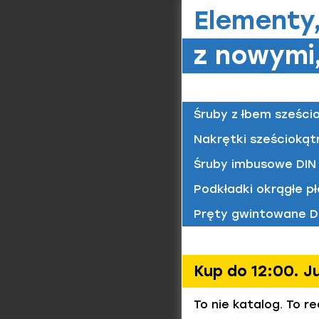
Elementy
z nowymi,
Pierśc
Materiał/
St / fos
Śruby z łbem sześci
Nakrętki sześciokąt
Pierśc
Śruby imbusowe DIN 
Materiał/
Podkładki okrągłe pł
St / fos
Pręty gwintowane D
Pierśc
Kup do 12:00. J
Materiał/
St / fos
To nie katalog. To r