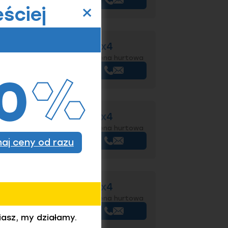
×
ściej
472 fosf. J(W) - 102x4
Wycena hurtowa
+
Kup
472 fosf. J(W) - 105x4
Wycena hurtowa
+
Kup
znaj ceny od razu
472 fosf. J(W) - 108x4
Wycena hurtowa
+
Kup
iasz, my działamy.