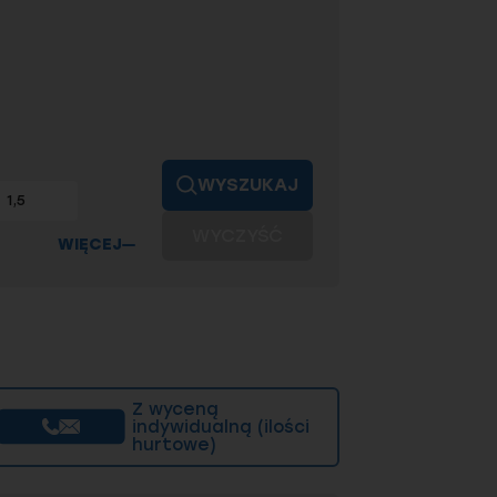
80 w skali HV lub od 47 do 54
o twardość. Dla średnic do 200 mm
 51 przy pomiarze twardości metodą
WYSZUKAJ
1,5
WYCZYŚĆ
WIĘCEJ
Z wyceną
indywidualną (ilości
hurtowe)