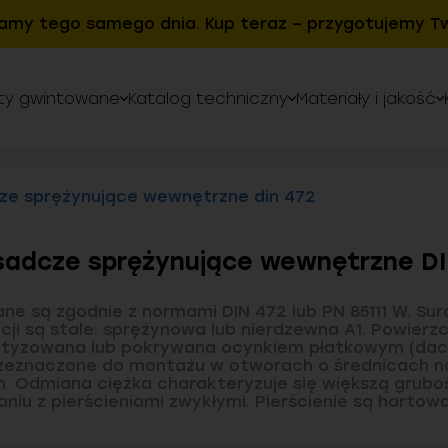
amy tego samego dnia. Kup teraz – przygotujemy Tw
ty gwintowane
Katalog techniczny
Materiały i jakość
ze sprężynujące wewnętrzne din 472
adcze sprężynujące wewnętrzne DI
e są zgodnie z normami DIN 472 lub PN 85111 W. S
cji są stale: sprężynowa lub nierdzewna A1. Powierzc
atyzowana lub pokrywana ocynkiem płatkowym (dac
zeznaczone do montażu w otworach o średnicach n
. Odmiana ciężka charakteryzuje się większą gruboś
niu z pierścieniami zwykłymi. Pierścienie są hartow