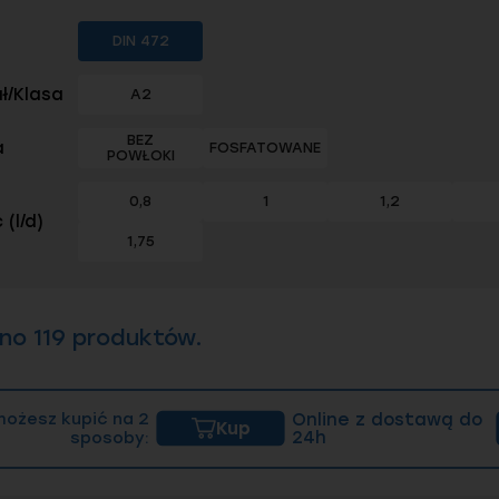
nicy nominalnej do 48 mm mają twardość od 470 do 5
RC. Wraz z wzrostem średnicy pierścienia maleje jeg
DIN 472
w skali Vickersa wynosi od 435 do 530 HV (od 44 do
a).
ł/Klasa
A2
BEZ
a
FOSFATOWANE
POWŁOKI
0,8
1
1,2
 (l/d)
1,75
no 119 produktów.
możesz kupić na 2
Online z dostawą do
Kup
sposoby:
24h