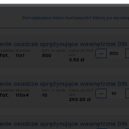
Potrzebujesz ilości hurtowych? Kliknij po wycen
ienie osadcze sprężynujące wewnętrzne DIN 4
Powłoka
Wymiar
Szt. w opak.
Cena za 100
−
fat.
11x1
500
szt.
3.53 zł
ienie osadcze sprężynujące wewnętrzne DIN 4
Powłoka
Wymiar
Szt. w opak.
Cena za 100
−
fat.
110x4
10
szt.
293.20 zł
ienie osadcze sprężynujące wewnętrzne DIN 4