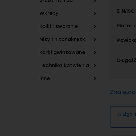
Śruby HV i SB
Przy śred
w skali H
DIN/ISO
twardość 
Wkręty
Rockwell
Materia
Kołki i sworznie
Nity i nitonakrętki
Powłok
Korki gwintowane
Długość
Technika kotwienia
Inne
Znalezio
W Elgo 