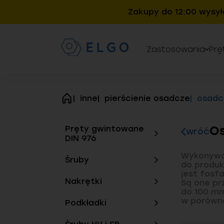
Zakupy do 12:00 wysył
Zastosowania
Prę
inne
pierścienie osadcze
osadc
strona
główna
Os
Pręty gwintowane
wróć
DIN 976
Wykonywan
Śruby
do produk
jest fosf
Nakrętki
Są one pr
do 100 mm
w porówna
Podkładki