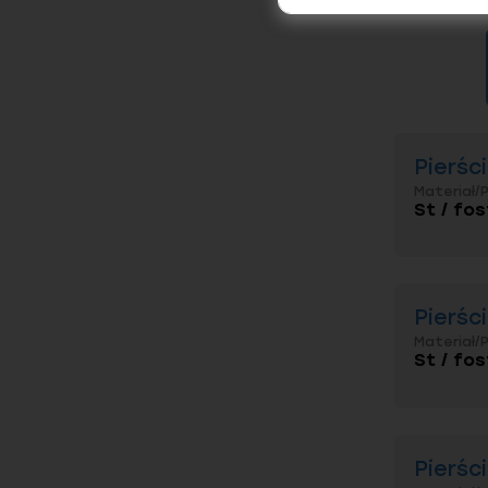
Pierśc
Materiał/
St / fos
Pierśc
Materiał/
St / fos
Pierśc