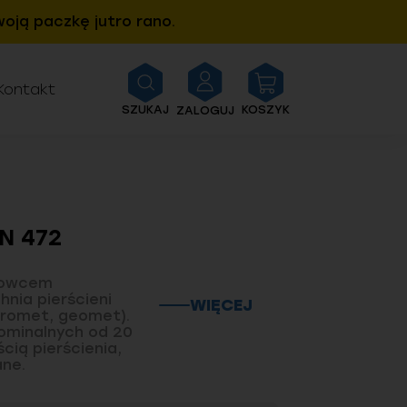
oją paczkę jutro rano.
Kontakt
SZUKAJ
KOSZYK
ZALOGUJ
N 472
urowcem
hnia pierścieni
WIĘCEJ
romet, geomet).
ominalnych od 20
cią pierścienia,
ane.