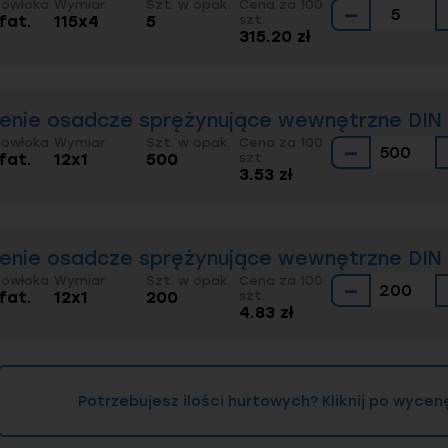
Powłoka
Wymiar
Szt. w opak.
Cena za 100
−
fat.
115x4
5
szt.
315.20 zł
ienie osadcze sprężynujące wewnętrzne DIN 4
Powłoka
Wymiar
Szt. w opak.
Cena za 100
−
fat.
12x1
500
szt.
3.53 zł
ienie osadcze sprężynujące wewnętrzne DIN 4
Powłoka
Wymiar
Szt. w opak.
Cena za 100
−
fat.
12x1
200
szt.
4.83 zł
Potrzebujesz ilości hurtowych? Kliknij po wycen