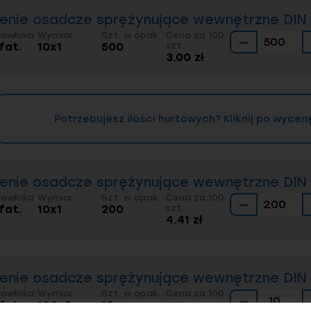
ienie osadcze sprężynujące wewnętrzne DIN 4
Powłoka
Wymiar
Szt. w opak.
Cena za 100
−
fat.
10x1
500
szt.
3.00 zł
Potrzebujesz ilości hurtowych? Kliknij po wycen
ienie osadcze sprężynujące wewnętrzne DIN 4
Powłoka
Wymiar
Szt. w opak.
Cena za 100
−
fat.
10x1
200
szt.
4.41 zł
ienie osadcze sprężynujące wewnętrzne DIN 
Powłoka
Wymiar
Szt. w opak.
Cena za 100
−
fat.
100x3
10
szt.