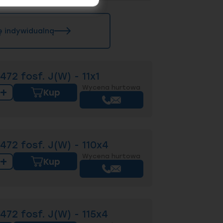
ę indywidualną
72 fosf. J(W) - 11x1
Wycena hurtowa
+
Kup
72 fosf. J(W) - 110x4
Wycena hurtowa
+
Kup
72 fosf. J(W) - 115x4