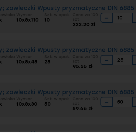
; zawleczki Wpusty pryzmatyczne DIN 6885 
Powłoka
Wymiar
Szt. w opak.
Cena za 100
−
k
10x8x110
10
szt.
222.20 zł
; zawleczki Wpusty pryzmatyczne DIN 6885 
Powłoka
Wymiar
Szt. w opak.
Cena za 100
−
k
10x8x45
25
szt.
95.56 zł
; zawleczki Wpusty pryzmatyczne DIN 6885 
Powłoka
Wymiar
Szt. w opak.
Cena za 100
−
k
10x8x30
50
szt.
59.66 zł
; zawleczki Wpusty pryzmatyczne DIN 6885 