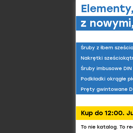
Elementy
Materiał/
St / bra
z nowymi,
Śruby z łbem sześci
Nakrętki sześciokąt
Wpusty
Śruby imbusowe DIN 
Materiał/
Podkładki okrągłe pł
St / bra
Pręty gwintowane D
Wpusty
Kup do 12:00. J
Materiał/
St / bra
To nie katalog. To r