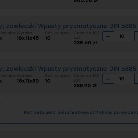
666.60 zł
; zawleczki Wpusty pryzmatyczne DIN 6885 
Powłoka
Wymiar
Szt. w opak.
Cena za 100
−
k
18x11x45
10
szt.
238.60 zł
; zawleczki Wpusty pryzmatyczne DIN 6885 
Powłoka
Wymiar
Szt. w opak.
Cena za 100
−
k
18x11x50
10
szt.
288.90 zł
Potrzebujesz ilości hurtowych? Kliknij po wycen