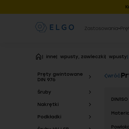
K
Zastosowania
Prę
inne
wpusty, zawleczki
wpusty
strona
główna
Pr
Pręty gwintowane
wróć
DIN 976
Śruby
DIN/ISO
Nakrętki
Materia
Podkładki
Powłok