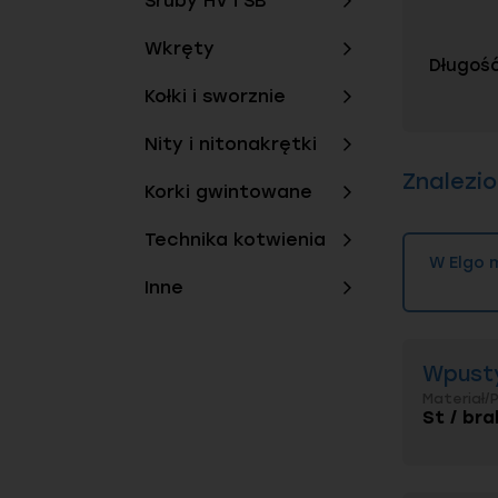
Śruby HV i SB
Wkręty
Długość
Kołki i sworznie
Nity i nitonakrętki
Znalezi
Korki gwintowane
Technika kotwienia
W Elgo 
Inne
Wpusty
Materiał/
St / bra