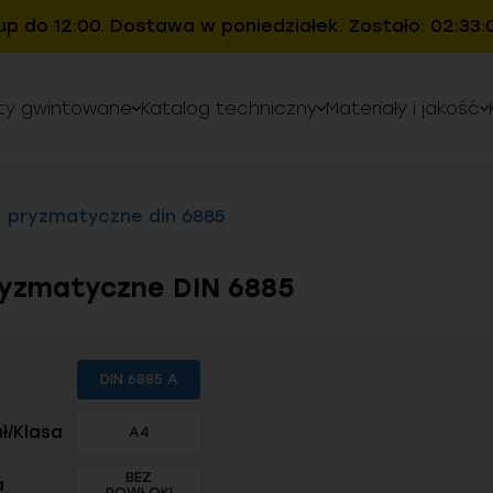
up do 12:00. Dostawa w poniedziałek. Zostało: 02:33:
ty gwintowane
Katalog techniczny
Materiały i jakość
pryzmatyczne din 6885
yzmatyczne DIN 6885
DIN 6885 A
ł/Klasa
A4
BEZ
a
POWŁOKI