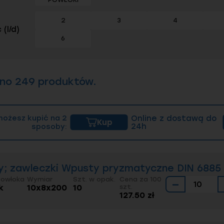
2
3
4
 (l/d)
6
ono 249 produktów.
możesz kupić na 2
Online z dostawą do
Kup
sposoby:
24h
; zawleczki Wpusty pryzmatyczne DIN 6885 
Powłoka
Wymiar
Szt. w opak.
Cena za 100
−
k
10x8x200
10
szt.
127.50 zł