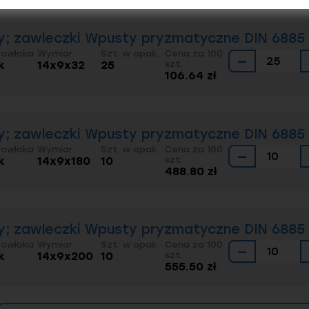
; zawleczki Wpusty pryzmatyczne DIN 6885 
Powłoka
Wymiar
Szt. w opak.
Cena za 100
−
k
14x9x32
25
szt.
106.64 zł
; zawleczki Wpusty pryzmatyczne DIN 6885 
Powłoka
Wymiar
Szt. w opak.
Cena za 100
−
k
14x9x180
10
szt.
488.80 zł
; zawleczki Wpusty pryzmatyczne DIN 6885 
Powłoka
Wymiar
Szt. w opak.
Cena za 100
−
k
14x9x200
10
szt.
555.50 zł