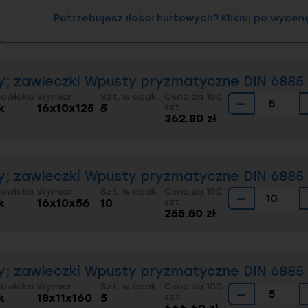
Potrzebujesz ilości hurtowych? Kliknij po wycen
; zawleczki Wpusty pryzmatyczne DIN 6885 
Powłoka
Wymiar
Szt. w opak.
Cena za 100
−
k
16x10x125
5
szt.
362.80 zł
; zawleczki Wpusty pryzmatyczne DIN 6885 
Powłoka
Wymiar
Szt. w opak.
Cena za 100
−
k
16x10x56
10
szt.
255.50 zł
; zawleczki Wpusty pryzmatyczne DIN 6885 A
Powłoka
Wymiar
Szt. w opak.
Cena za 100
−
k
18x11x160
5
szt.