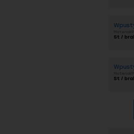
Wpusty
Materiał/
St / bra
Wpusty
Materiał/
St / bra