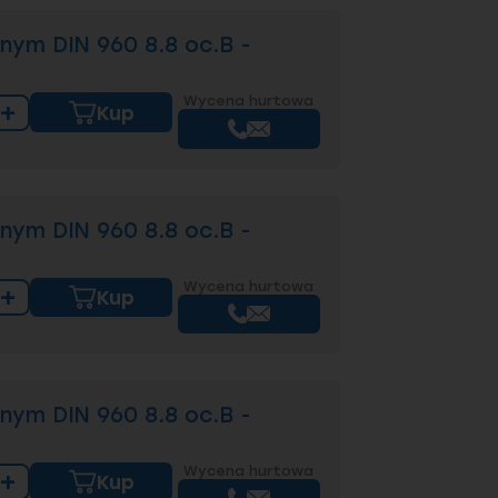
jący ponad 15 000 produktów
lizowane są z wysyłką tego samego
nym DIN 960 8.8 oc.B -
yceny
obejmujące pełny asortyment
e dokumentacji technicznej, z
Wycena hurtowa
+
Kup
ch i powłokach.
śruby i wspierają klienta na
nym DIN 960 8.8 oc.B -
 w połączeniu?
Wycena hurtowa
+
Kup
ubach sześciokątnych?
nym DIN 960 8.8 oc.B -
Wycena hurtowa
+
Kup