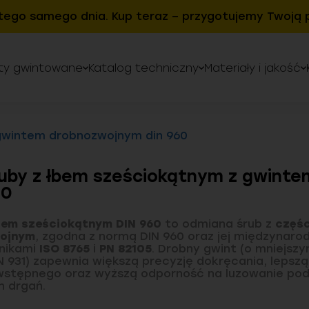
tego samego dnia. Kup teraz – przygotujemy Twoją p
ty gwintowane
Katalog techniczny
Materiały i jakość
gwintem drobnozwojnym din 960
uby z łbem sześciokątnym z gwint
60
bem sześciokątnym DIN 960
to odmiana śrub z
częś
ojnym
, zgodna z normą DIN 960 oraz jej międzynar
nikami
ISO 8765
i
PN 82105
. Drobny gwint (o mniejszy
N 931) zapewnia większą precyzję dokręcania, lepszą
wstępnego oraz wyższą odporność na luzowanie po
 drgań.