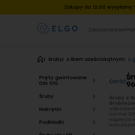
Zakupy do 12:00 wysyłamy 
Zastosowania
Prę
śruby
z łbem sześciokątnym
z 
strona
główna
Śr
Pręty gwintowane
wróć
9
DIN 976
Śruby
Śruby z ł
drobnozw
odpowied
Nakrętki
normie DI
napięcia 
Podkładki
warunkach