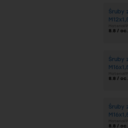
Elgo to p
dostępnyc
dnia.
Śruby 
Dla zamó
M12x1,
śrub, nak
Firma pro
Materiał/
8.8 / oc
możliwośc
Doradcy t
każdym et
Spraw
Śruby 
M16x1,
Śruby z 
Materiał/
Zastoso
8.8 / oc
Trwałoś
Jakie s
Jakie n
Śruby 
M16x1,
Materiał/
8.8 / oc