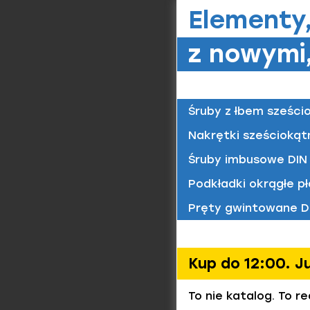
Śruby 
własne 
Elementy
M10x1,
Zakres
Materiał/
z nowymi,
8.8 / oc
Dostępne 
Długości 
Śruby z łbem sześci
Przeg
Śruby 
Nakrętki sześciokąt
M12x1,
Wszystkie
Materiał/
Śruby imbusowe DIN 
asortymen
8.8 / oc
Znajdują 
Podkładki okrągłe pł
ISO oraz p
podkatego
Pręty gwintowane D
łatwy mo
Śruby 
Przyk
M12x1,
Kup do 12:00. J
Materiał/
Śruby z 
8.8 / oc
To nie katalog. To r