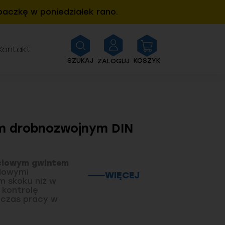
aczkę w poniedziałek rano.
Kontakt
SZUKAJ
KOSZYK
ZALOGUJ
em drobnozwojnym DIN
ciowym gwintem
odowymi
WIĘCEJ
m skoku niż w
 kontrolę
dczas pracy w