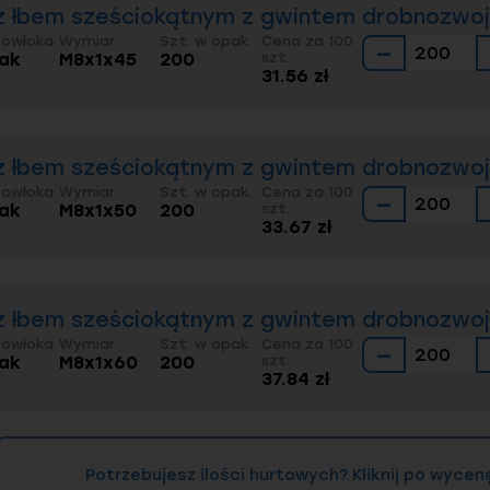
z łbem sześciokątnym z gwintem drobnozwoj
Powłoka
Wymiar
Szt. w opak.
Cena za 100
−
rak
M8x1x45
200
szt.
31.56 zł
z łbem sześciokątnym z gwintem drobnozwoj
Powłoka
Wymiar
Szt. w opak.
Cena za 100
−
rak
M8x1x50
200
szt.
33.67 zł
z łbem sześciokątnym z gwintem drobnozwoj
Powłoka
Wymiar
Szt. w opak.
Cena za 100
−
rak
M8x1x60
200
szt.
37.84 zł
Potrzebujesz ilości hurtowych? Kliknij po wycen