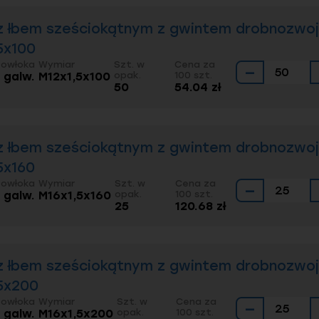
roducent i dystrybutor elementów złącznych, oferu
h online. Zamówienia złożone do godziny 12:00 rea
z łbem sześciokątnym z gwintem drobnozwoj
wień większych przygotowywane są
indywidualne w
5x100
rętek i podkładek.
wadzi również
produkcję na zamówienie
na podstawi
Powłoka
Wymiar
Szt. w
Cena za
−
. galw.
M12x1,5x100
opak.
100 szt.
ią wykonania śrub w nietypowych długościach, klasa
50
54.04 zł
echniczni Elgo pomagają dobrać odpowiedni wariant 
apie zamówienia.
dź więcej artykułów
z łbem sześciokątnym z gwintem drobnozwoj
5x160
pełnym gwintem – czym się wyróżniają i jak działają
Powłoka
Wymiar
Szt. w
Cena za
−
wanie śrub z łbem sześciokątnym
. galw.
M16x1,5x160
opak.
100 szt.
25
120.68 zł
ć połączenia śrubowego – co wpływa na nią przy śr
ą podstawowe rodzaje śrub?
ormy muszą spełniać elementy złączne?
z łbem sześciokątnym z gwintem drobnozwoj
5x200
Powłoka
Wymiar
Szt. w
Cena za
−
. galw.
M16x1,5x200
opak.
100 szt.