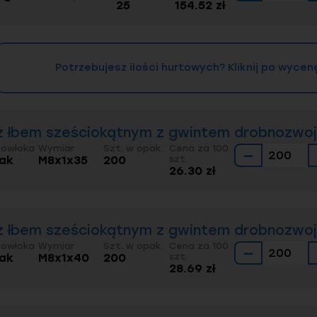
25
154.52 zł
Potrzebujesz ilości hurtowych? Kliknij po wycen
z łbem sześciokątnym z gwintem drobnozwoj
Powłoka
Wymiar
Szt. w opak.
Cena za 100
−
rak
M8x1x35
200
szt.
26.30 zł
z łbem sześciokątnym z gwintem drobnozwoj
Powłoka
Wymiar
Szt. w opak.
Cena za 100
−
rak
M8x1x40
200
szt.
28.69 zł