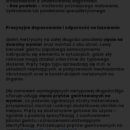
środowiskach o umiarkowanej wilgotności
•
Bez powłoki
– możliwość późniejszego malowania,
cynkowania lub powlekania specjalistycznego
Precyzyjne dopasowanie i odporność na luzowanie
Gwint metryczny na całej długości umożliwia
cięcie na
dowolny wymiar
oraz montaż z obu stron. Lewy
kierunek gwintu zapobiega samoczynnemu
odkręcaniu się elementu w sytuacjach, gdzie siły
robocze mogą działać odwrotnie do typowego
złożenia. Pręty tego typu sprawdzają się m.in. w
układach napinających, w połączeniach mechanizmów
obrotowych oraz w konstrukcjach narażonych na
drgania.
Dla zamówień wymagających nietypowej długości Elgo
oferuje usługę
cięcia prętów gwintowanych na
wymiar
, co pozwala ograniczyć straty materiałowe,
przyspieszyć montaż i uniknąć dodatkowej obróbki na
miejscu. Pręty są dostarczane gotowe do użycia –
zgodnie z podaną specyfikacją, z zachowaniem
jakości gwintu i oznaczeniami ułatwiającymi
identyfikację. Potrzebujesz prętów gwintowanych na