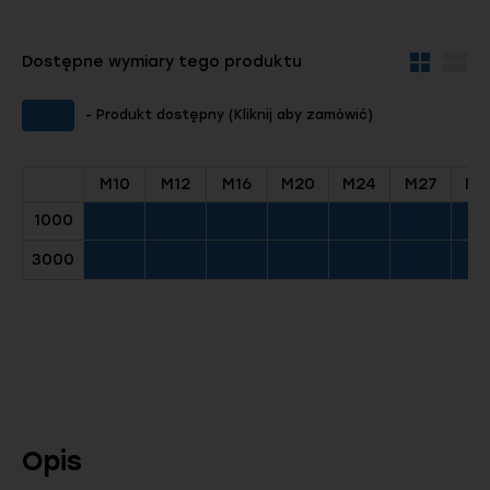
Dostępne wymiary tego produktu
Widok
Wid
kafelków
szc
- Produkt dostępny (Kliknij aby zamówić)
M10
M12
M16
M20
M24
M27
M3
1000
3000
Opis