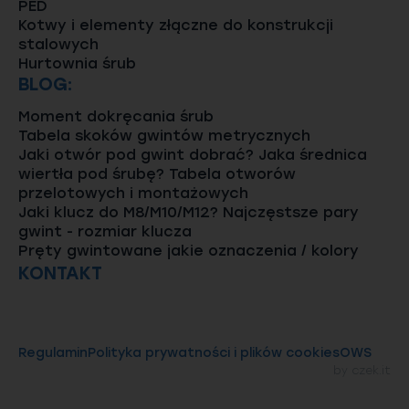
PED
Kotwy i elementy złączne do konstrukcji
stalowych
Hurtownia śrub
BLOG:
Moment dokręcania śrub
Tabela skoków gwintów metrycznych
Jaki otwór pod gwint dobrać? Jaka średnica
wiertła pod śrubę? Tabela otworów
przelotowych i montażowych
Jaki klucz do M8/M10/M12? Najczęstsze pary
gwint - rozmiar klucza
Pręty gwintowane jakie oznaczenia / kolory
KONTAKT
Regulamin
Polityka prywatności i plików cookies
OWS
by
czek.it