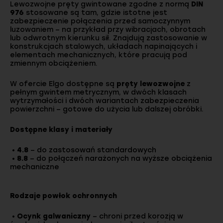
Lewozwojne pręty gwintowane zgodne z normą
DIN
976
stosowane są tam, gdzie istotne jest
zabezpieczenie połączenia przed samoczynnym
luzowaniem – na przykład przy wibracjach, obrotach
lub odwrotnym kierunku sił. Znajdują zastosowanie w
konstrukcjach stalowych, układach napinających i
elementach mechanicznych, które pracują pod
zmiennym obciążeniem.
W ofercie Elgo dostępne są
pręty lewozwojne
z
pełnym gwintem metrycznym, w dwóch klasach
wytrzymałości i dwóch wariantach zabezpieczenia
powierzchni – gotowe do użycia lub dalszej obróbki.
Dostępne klasy i materiały
•
4.8
– do zastosowań standardowych
•
8.8
– do połączeń narażonych na wyższe obciążenia
mechaniczne
Rodzaje powłok ochronnych
•
Ocynk galwaniczny
– chroni przed korozją w