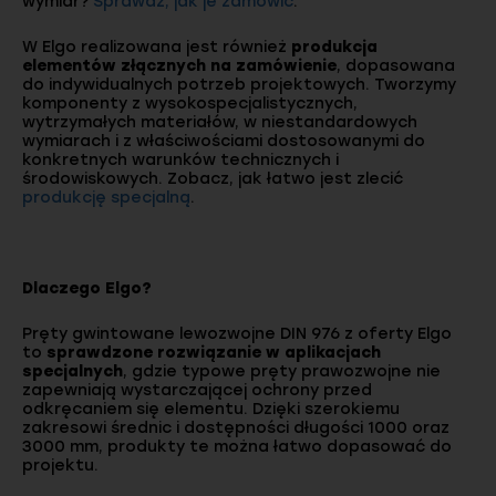
wymiar?
Sprawdź, jak je zamówić
.
W Elgo realizowana jest również
produkcja
elementów złącznych na zamówienie
, dopasowana
do indywidualnych potrzeb projektowych. Tworzymy
komponenty z wysokospecjalistycznych,
wytrzymałych materiałów, w niestandardowych
wymiarach i z właściwościami dostosowanymi do
konkretnych warunków technicznych i
środowiskowych. Zobacz, jak łatwo jest zlecić
produkcję specjalną
.
Dlaczego Elgo?
Pręty gwintowane lewozwojne DIN 976 z oferty Elgo
to
sprawdzone rozwiązanie w aplikacjach
specjalnych
, gdzie typowe pręty prawozwojne nie
zapewniają wystarczającej ochrony przed
odkręcaniem się elementu. Dzięki szerokiemu
zakresowi średnic i dostępności długości 1000 oraz
3000 mm, produkty te można łatwo dopasować do
projektu.